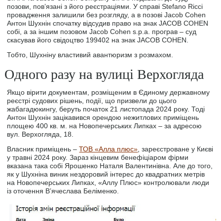
позови, пов’язані з його реєстраціями. У справі Stefano Ricci
провадження залишили без розгляду, а в позові Jacob Cohen
Антон Шухнін спочатку відсудив право на знак JACOB COHEN
собі, а за іншим позовом Jacob Cohen s.p.a. програв – суд
скасував його свідоцтво 199402 на знак JACOB COHEN.
Тобто, Шухніну властивий авантюризм з розмахом.
Одного разу на вулиці Верхогляда
Якщо вірити документам, розміщеним в Єдиному державному
реєстрі судових рішень, події, що призвели до цього
жабагадюкингу, беруть початок 21 листопада 2024 року. Тоді
Антон Шухнін зацікавився орендою нежитлових приміщень
площею 400 кв. м. на Новопечерських Липках – за адресою
вул. Верхогляда, 18.
Власник приміщень –
ТОВ «Алла плюс»
, зареєстроване у Києві
у травні 2024 року. Зараз кінцевим бенефіціаром фірми
вказана така собі Ярошенко Наталя Валентинівна. Але до того,
як у Шухніна виник нездоровий інтерес до квадратних метрів
на Новопечерських Липках, «Аллу Плюс» контролювали люди
із оточення В’ячеслава Беліменко.