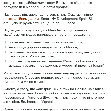
котеджів, які найближчим часом Беліменко збирається
побудувати в Марбельї, а потім продати».
Насправді, підозрюю, це не зовсім так. Оскільки, згідно
реєстраційним даним
, Smart NV Development Spain SL є
агенцією нерухомості. Та це не принципово.
Підсумуємо. Із публікацій в MeinBezirk, підхоплених
українськими медіа, випливають наступні твердження:
В’ячеслав Беліменко має російський паспорт;
він володіє дорогою нерухомістю в Москві;
Беліменко займається «сірим» експортом підсанкційних
товарів до країни-агресорки;
гроші незрозумілого походження В’ячеслав Беліменко
вкладає у землю і нерухомість в курортній провінції Іспанії.
Ми зі свого боку можемо незалежно підтвердити лише останнє
твердження. Стосовно перших трьох – ані спростувати, ані
підтвердити ми не в змозі.
Акцентую увагу, що «австрійський витік» на Беліменка стався
на початку червня. І сам по собі ні як не пов’язує його з іншим
персонажем – Антоном Шухніним. І там практично нічого про
активність Беліменка в Україні.
Однак починаючи з серпня цього року вже через наші місцеві