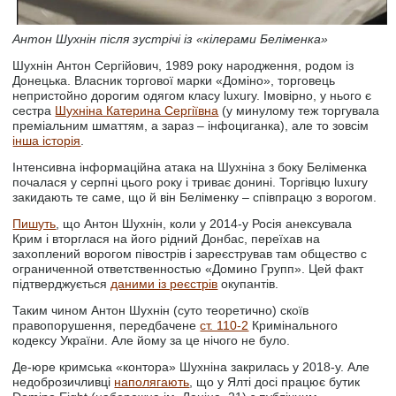
Антон Шухнін після зустрічі із «кілерами Беліменка»
Шухнін Антон Сергійович, 1989 року народження, родом із
Донецька. Власник торгової марки «Доміно», торговець
непристойно дорогим одягом класу luxury. Імовірно, у нього є
сестра
Шухніна Катерина Сергіївна
(у минулому теж торгувала
преміальним шматтям, а зараз – інфоциганка), але то зовсім
інша історія
.
Інтенсивна інформаційна атака на Шухніна з боку Беліменка
почалася у серпні цього року і триває донині. Торгівцю luxury
закидають те саме, що й він Беліменку – співпрацю з ворогом.
Пишуть
, що Антон Шухнін, коли у 2014-у Росія анексувала
Крим і вторглася на його рідний Донбас, переїхав на
захоплений ворогом півострів і зареєстрував там общество с
ограниченной ответственностью «Домино Групп». Цей факт
підтверджується
даними із реєстрів
окупантів.
Таким чином Антон Шухнін (суто теоретично) скоїв
правопорушення, передбачене
ст. 110-2
Кримінального
кодексу України. Але йому за це нічого не було.
Де-юре кримська «контора» Шухніна закрилась у 2018-у. Але
недоброзичливці
наполягають
, що у Ялті досі працює бутик