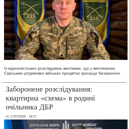
Із журналістських розслідувань випливає, що у виплеканих
Сирським штурмових військах процвітає кричуще беззаконня.
Заборонене розслідування:
квартирна «схема» в родині
очільника ДБР
пт, 17/07/2026 - 18:27