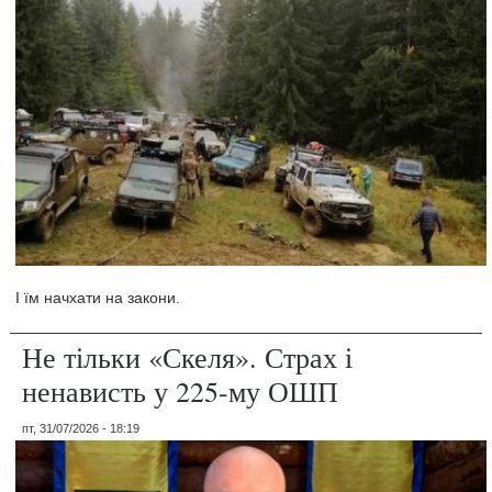
І їм начхати на закони.
Не тільки «Скеля». Страх і
ненависть у 225-му ОШП
пт, 31/07/2026 - 18:19