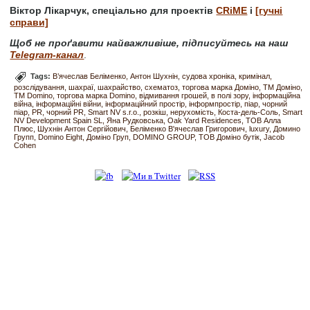
Віктор Лікарчук, спеціально для проектів
CRiME
і
[гучні
справи]
Щоб не проґавити найважливіше, підписуйтесь на наш
Telegram-канал
.
Tags:
В’ячеслав Беліменко
Антон Шухнін
судова хроніка
кримінал
розслідування
шахраї
шахрайство
схематоз
торгова марка Доміно
ТМ Доміно
TM Domino
торгова марка Domino
відмивання грошей
в полі зору
інформаційна
війна
інформаційні війни
інформаційний простір
інформпростір
піар
чорний
піар
PR
чорний PR
Smart NV s.r.o.
розкіш
нерухомість
Коста-дель-Соль
Smart
NV Development Spain SL
Яна Рудковська
Oak Yard Residences
ТОВ Алла
Плюс
Шухнін Антон Сергійович
Беліменко В'ячеслав Григорович
luxury
Домино
Групп
Domino Eight
Доміно Груп
DOMINO GROUP
ТОВ Доміно бутік
Jacob
Cohen