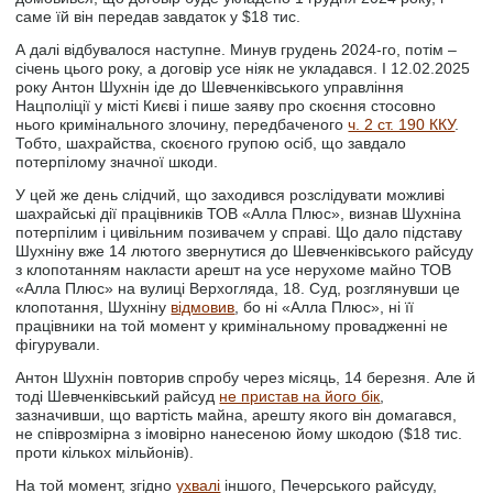
саме їй він передав завдаток у $18 тис.
А далі відбувалося наступне. Минув грудень 2024-го, потім –
січень цього року, а договір усе ніяк не укладався. І 12.02.2025
року Антон Шухнін іде до Шевченківського управління
Нацполіції у місті Києві і пише заяву про скоєння стосовно
нього кримінального злочину, передбаченого
ч. 2 ст. 190 ККУ
.
Тобто, шахрайства, скоєного групою осіб, що завдало
потерпілому значної шкоди.
У цей же день слідчий, що заходився розслідувати можливі
шахрайські дії працівників ТОВ «Алла Плюс», визнав Шухніна
потерпілим і цивільним позивачем у справі. Що дало підставу
Шухніну вже 14 лютого звернутися до Шевченківського райсуду
з клопотанням накласти арешт на усе нерухоме майно ТОВ
«Алла Плюс» на вулиці Верхогляда, 18. Суд, розглянувши це
клопотання, Шухніну
відмовив
, бо ні «Алла Плюс», ні її
працівники на той момент у кримінальному провадженні не
фігурували.
Антон Шухнін повторив спробу через місяць, 14 березня. Але й
тоді Шевченківський райсуд
не пристав на його бік
,
зазначивши, що вартість майна, арешту якого він домагався,
не співрозмірна з імовірно нанесеною йому шкодою ($18 тис.
проти кількох мільйонів).
На той момент, згідно
ухвалі
іншого, Печерського райсуду,