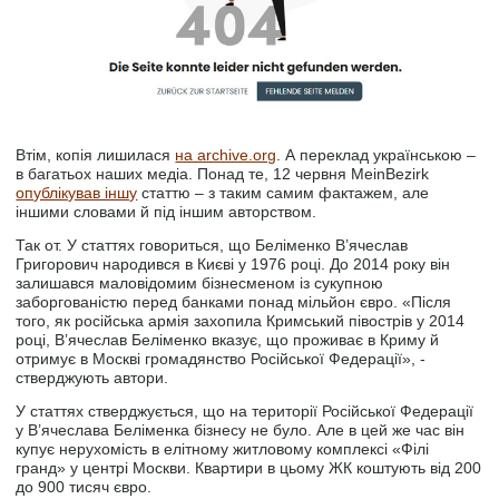
Втім, копія лишилася
на archive.org
. А переклад українською –
в багатьох наших медіа. Понад те, 12 червня MeinBezirk
опублікував іншу
статтю – з таким самим фактажем, але
іншими словами й під іншим авторством.
Так от. У статтях говориться, що Беліменко В’ячеслав
Григорович народився в Києві у 1976 році. До 2014 року він
залишався маловідомим бізнесменом із сукупною
заборгованістю перед банками понад мільйон євро. «Після
того, як російська армія захопила Кримський півострів у 2014
році, В’ячеслав Беліменко вказує, що проживає в Криму й
отримує в Москві громадянство Російської Федерації», -
стверджують автори.
У статтях стверджується, що на території Російської Федерації
у В’ячеслава Беліменка бізнесу не було. Але в цей же час він
купує нерухомість в елітному житловому комплексі «Філі
гранд» у центрі Москви. Квартири в цьому ЖК коштують від 200
до 900 тисяч євро.