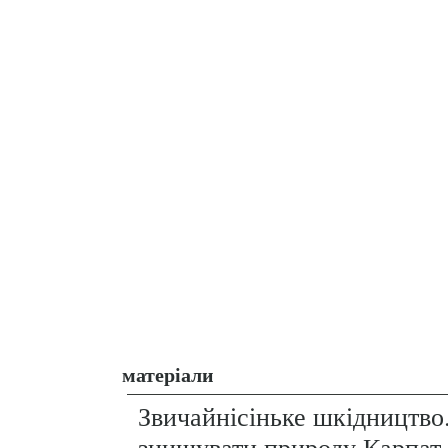
матеріали
Звичайнісіньке шкідництво
знищувати природу Карпат