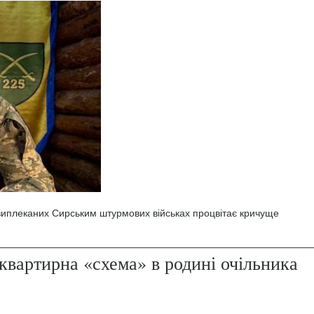
 виплеканих Сирським штурмових військах процвітає кричуще
квартирна «схема» в родині очільника