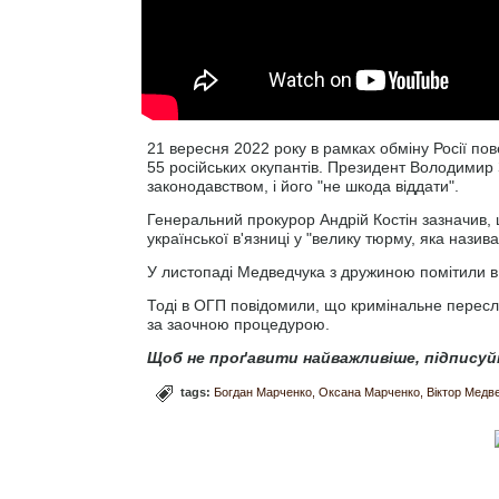
21 вересня 2022 року в рамках обміну Росії п
55 російських окупантів. Президент Володимир 
законодавством, і його "не шкода віддати".
Генеральний прокурор Андрій Костін зазначив,
української в'язниці у "велику тюрму, яка назив
У листопаді Медведчука з дружиною помітили в
Тоді в ОГП повідомили, що кримінальне пересл
за заочною процедурою.
Щоб не проґавити найважливіше, підписуй
tags:
Богдан Марченко
Оксана Марченко
Віктор Медв