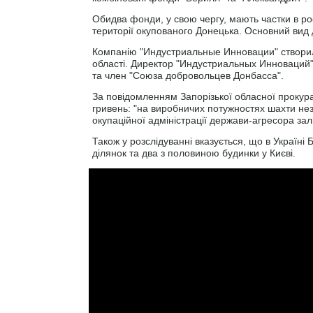
Обидва фонди, у свою чергу, мають частки в ро
території окупованого Донецька. Основний вид 
Компанію "Индустриальные Инновации" створили
області. Директор "Индустриальных Инноваций"
та член "Союза добровольцев Донбасса".
За повідомленням Запорізької обласної прокурат
гривень: "на виробничих потужностях шахти не
окупаційної адміністрації держави-агресора зал
Також у розслідуванні вказується, що в Україні 
ділянок та два з половиною будинки у Києві.