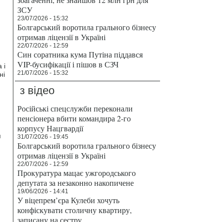
ЗСУ
23/07/2026 - 15:32
Болгарський воротила грального бізнесу
отримав ліцензії в Україні
22/07/2026 - 12:59
Син соратника кума Путіна піддався
VIP-бусифікації і пішов в СЗЧ
 і
21/07/2026 - 15:32
ні
з відео
Російські спецслужби переконали
пенсіонера вбити командира 2-го
корпусу Нацгвардії
я
31/07/2026 - 19:45
Болгарський воротила грального бізнесу
отримав ліцензії в Україні
22/07/2026 - 12:59
Прокуратура мацає ужгородського
депутата за незаконно накопичене
19/06/2026 - 14:41
У віцепрем’єра Кулеби хочуть
конфіскувати столичну квартиру,
записану на сестру