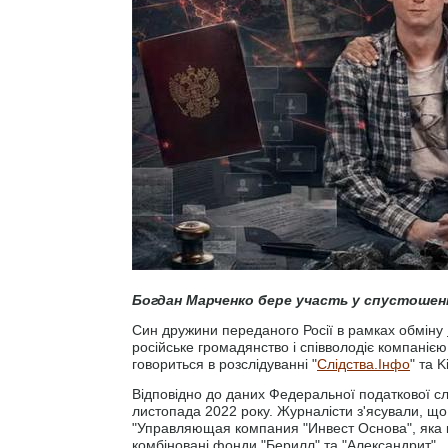
Богдан Марченко бере участь у спустошенн
Син дружини переданого Росії в рамках обміну
російське громадянство і співволодіє компаніє
говориться в розслідуванні "
Слідства.Інфо
" та K
Відповідно до даних Федеральної податкової с
листопада 2022 року. Журналісти з'ясували, що 
"Управляющая компания "Инвест Основа", яка ке
комбіновані фонди "Берилл" та "Александрит".