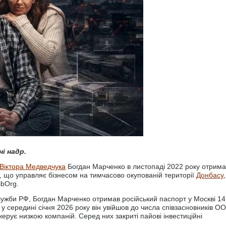
і надр.
Віктора Медведчука
Богдан Марченко в листопаді 2022 року отрима
ю, що управляє бізнесом на тимчасово окупованій території
Донбасу
,
ibOrg.
лужби РФ, Богдан Марченко отримав російський паспорт у Москві 14
у середині січня 2026 року він увійшов до числа співзасновників О
рує низкою компаній. Серед них закриті пайові інвестиційні