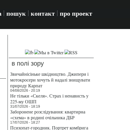
а
пошук
контакт
про проект
в полі зору
Звичайнісіньке шкідництво. Джипери і
мотокросери хочуть й надалі знищувати
природу Карпат
04/08/2026 - 20:19
Не тільки «Скеля». Страх і ненависть у
225-му ОШП
31/07/2026 - 18:19
Заборонене розслідування: квартирна
«схема» в родині очільника ДБР
17/07/2026 - 18:27
Психопат-городник. Портрет комбрига