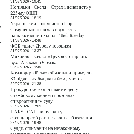
31/07/2026 - 19:45
Не тільки «Скеля». Страх і ненависть у
225-му ОШП
31/07/2026 - 18:19
Український гросмейстер Ігор
Р"
Самуненков отримав відзнаку за
найкрасивіший хід на Titled Tuesday
31/07/2026 - 14:48
в
ФСБ «шиє» Дурову тероризм
31/07/2026 - 13:37
Михайло Ткач: за «Трухою» стирчать
вуха Арахамії і Єрмака
30/07/2026 - 13:49
Командир військової частини примусив
83 підлеглих будувати йому маєток
29/07/2026 - 21:38
Прокурор знімав інтимне відео у
службовому кабінеті і розсилав
співробітницям суду
29/07/2026 - 17:09
НАБУ і САП пошукали у
ексвіцепрем’єрки незаконне збагачення
28/07/2026 - 19:48
Суддя, спійманий на незаконному
збагаченні, не знайшов 12 млн грн для