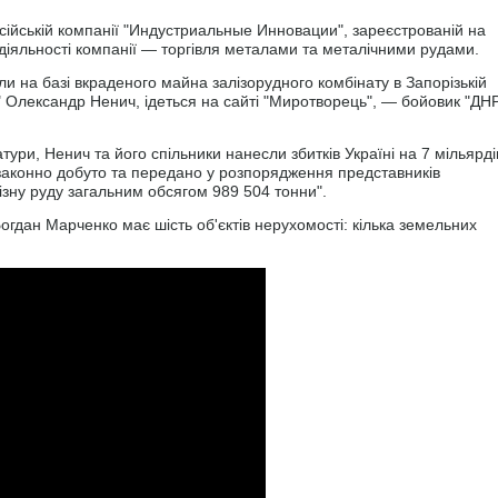
сійській компанії "Индустриальные Инновации", зареєстрованій на
діяльності компанії — торгівля металами та металічними рудами.
 на базі вкраденого майна залізорудного комбінату в Запорізькій
 Олександр Ненич, ідеться на сайті "Миротворець", — бойовик "ДН
ури, Ненич та його спільники нанесли збитків Україні на 7 мільярді
законно добуто та передано у розпорядження представників
ізну руду загальним обсягом 989 504 тонни".
Богдан Марченко має шість об'єктів нерухомості: кілька земельних