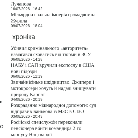
Лучанова
16/07/2026 - 16:42
Мільярдна гральна імперія громадянина
Журила
09/07/2026 - 18:04
хроніка
Убивця кримінального «авторитета»
намагався сховатись від тюрми в ЗСУ
06/08/2026 - 14:28
НАБУ і САП вручили експослу в США
нові підозри
06/08/2026 - 12:19
Звичайнісіньке шкідництво. Джипери і
мотокросери хочуть й надалі знищувати
природу Карпат
04/08/2026 - 20:19
в
Розкрадання міжнародної допомоги: суд
відправив Банькова із МЗС в СІЗО
03/08/2026 - 20:43
Російські спецслужби переконали
ОО
пенсіонера вбити командира 2-го
корпусу Нацгвардії