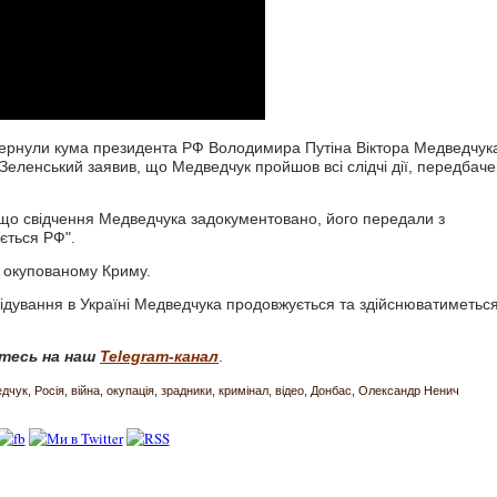
овернули кума президента РФ Володимира Путіна Віктора Медведчука
Зеленський заявив, що Медведчук пройшов всі слідчі дії, передбаче
 що свідчення Медведчука задокументовано, його передали з
ається РФ".
 окупованому Криму.
ідування в Україні Медведчука продовжується та здійснюватиметьс
тесь на наш
Telegram-канал
.
едчук
Росія
війна
окупація
зрадники
кримінал
відео
Донбас
Олександр Ненич