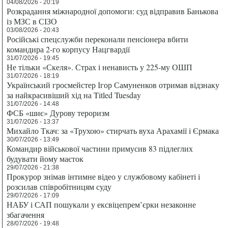
04/08/2026 - 20:19
Розкрадання міжнародної допомоги: суд відправив Банькова
із МЗС в СІЗО
03/08/2026 - 20:43
Російські спецслужби переконали пенсіонера вбити
командира 2-го корпусу Нацгвардії
31/07/2026 - 19:45
Не тільки «Скеля». Страх і ненависть у 225-му ОШП
31/07/2026 - 18:19
Український гросмейстер Ігор Самуненков отримав відзнаку
за найкрасивіший хід на Titled Tuesday
31/07/2026 - 14:48
ФСБ «шиє» Дурову тероризм
31/07/2026 - 13:37
Михайло Ткач: за «Трухою» стирчать вуха Арахамії і Єрмака
30/07/2026 - 13:49
Командир військової частини примусив 83 підлеглих
будувати йому маєток
29/07/2026 - 21:38
Прокурор знімав інтимне відео у службовому кабінеті і
розсилав співробітницям суду
29/07/2026 - 17:09
НАБУ і САП пошукали у ексвіцепрем’єрки незаконне
збагачення
28/07/2026 - 19:48