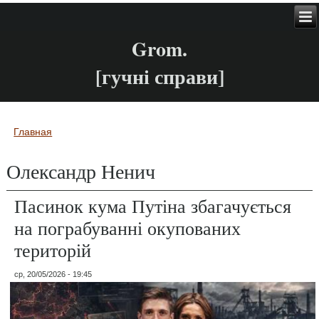
Grom.
[гучні справи]
Главная
Вы здесь
Олександр Ненич
Пасинок кума Путіна збагачується
на пограбуванні окупованих
територій
ср, 20/05/2026 - 19:45