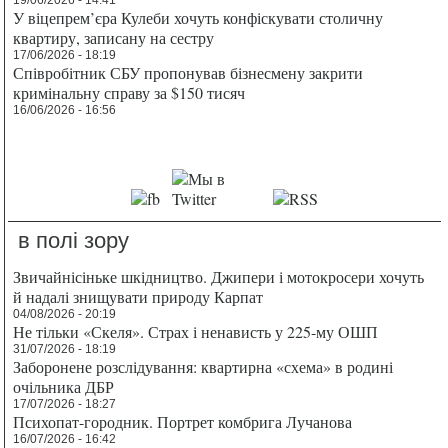
19/06/2026 - 14:41
У віцепрем’єра Кулеби хочуть конфіскувати столичну
квартиру, записану на сестру
17/06/2026 - 18:19
Співробітник СБУ пропонував бізнесмену закрити
кримінальну справу за $150 тисяч
16/06/2026 - 16:56
в полі зору
Звичайнісіньке шкідництво. Джипери і мотокросери хочуть
й надалі знищувати природу Карпат
04/08/2026 - 20:19
Не тільки «Скеля». Страх і ненависть у 225-му ОШП
31/07/2026 - 18:19
Заборонене розслідування: квартирна «схема» в родині
очільника ДБР
17/07/2026 - 18:27
Психопат-городник. Портрет комбрига Лучанова
16/07/2026 - 16:42