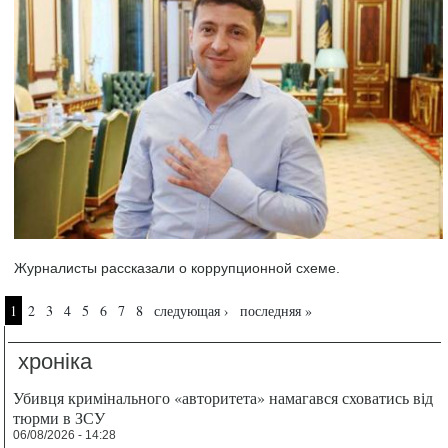
Журналисты рассказали о коррупционной схеме.
Страницы
1
2
3
4
5
6
7
8
следующая ›
последняя »
хроніка
Убивця кримінального «авторитета» намагався сховатись від
тюрми в ЗСУ
06/08/2026 - 14:28