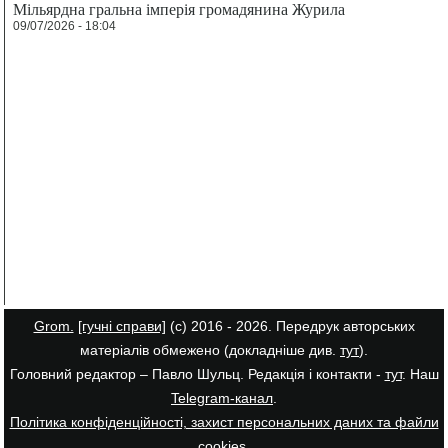
Мільярдна гральна імперія громадянина Журила
09/07/2026 - 18:04
Grom.
[гучні справи]
(с) 2016 - 2026. Передрук авторських
матеріалів обмежено (докладніше див.
тут
).
Головний редактор – Павло Шульц. Редакція і контакти -
тут
. Наш
Telegram-канал
.
Політика конфіденційності, захист персональних даних та файли
cookies
.