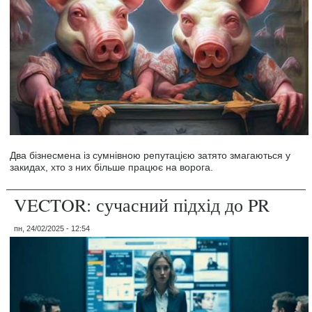
Два бізнесмена із сумнівною репутацією затято змагаються у
закидах, хто з них більше працює на ворога.
VECTOR: сучасний підхід до PR
пн, 24/02/2025 - 12:54