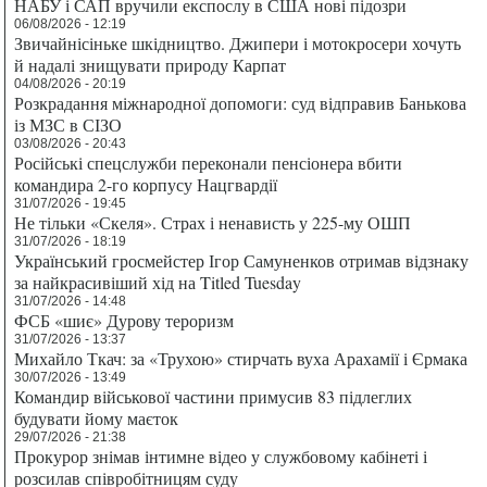
НАБУ і САП вручили експослу в США нові підозри
06/08/2026 - 12:19
Звичайнісіньке шкідництво. Джипери і мотокросери хочуть
й надалі знищувати природу Карпат
04/08/2026 - 20:19
Розкрадання міжнародної допомоги: суд відправив Банькова
із МЗС в СІЗО
03/08/2026 - 20:43
Російські спецслужби переконали пенсіонера вбити
командира 2-го корпусу Нацгвардії
31/07/2026 - 19:45
Не тільки «Скеля». Страх і ненависть у 225-му ОШП
31/07/2026 - 18:19
Український гросмейстер Ігор Самуненков отримав відзнаку
за найкрасивіший хід на Titled Tuesday
31/07/2026 - 14:48
ФСБ «шиє» Дурову тероризм
31/07/2026 - 13:37
Михайло Ткач: за «Трухою» стирчать вуха Арахамії і Єрмака
30/07/2026 - 13:49
Командир військової частини примусив 83 підлеглих
будувати йому маєток
29/07/2026 - 21:38
Прокурор знімав інтимне відео у службовому кабінеті і
розсилав співробітницям суду