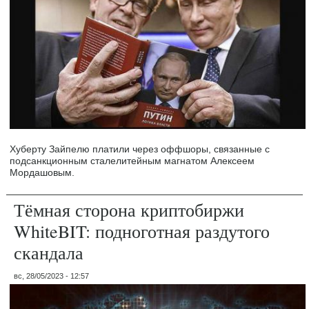
Хуберту Зайпелю платили через оффшоры, связанные с
подсанкционным сталелитейным магнатом Алексеем
Мордашовым.
Тёмная сторона криптобиржи
WhiteBIT: подноготная раздутого
скандала
вс, 28/05/2023 - 12:57