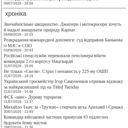
09/07/2026 - 18:04
хроніка
Звичайнісіньке шкідництво. Джипери і мотокросери хочуть
й надалі знищувати природу Карпат
04/08/2026 - 20:19
Розкрадання міжнародної допомоги: суд відправив Банькова
із МЗС в СІЗО
03/08/2026 - 20:43
Російські спецслужби переконали пенсіонера вбити
командира 2-го корпусу Нацгвардії
31/07/2026 - 19:45
Не тільки «Скеля». Страх і ненависть у 225-му ОШП
31/07/2026 - 18:19
Український гросмейстер Ігор Самуненков отримав відзнаку
за найкрасивіший хід на Titled Tuesday
31/07/2026 - 14:48
ФСБ «шиє» Дурову тероризм
31/07/2026 - 13:37
Михайло Ткач: за «Трухою» стирчать вуха Арахамії і Єрмака
30/07/2026 - 13:49
Командир військової частини примусив 83 підлеглих
будувати йому маєток
29/07/2026 - 21:38