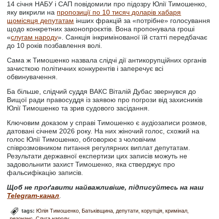
14 січня НАБУ і САП повідомили про підозру Юлії Тимошенко,
яку викрили на
пропозиції по 10 тисяч доларів хабаря
щомісяця депутатам
інших фракцій за «потрібне» голосування
щодо конкретних законопроєктів. Вона пропонувала гроші
«
слугам народу
». Санкція інкримінованої їй статті передбачає
до 10 років позбавлення волі.
Сама ж Тимошенко назвала слідчі дії антикорупційних органів
зачисткою політичних конкурентів і заперечує всі
обвинувачення.
Ба більше, слідчий суддя ВАКС Віталій Дубас звернувся до
Вищої ради правосуддя із заявою про погрози від захисників
Юлії Тимошенко та зрив судового засідання.
Ключовим доказом у справі Тимошенко є аудіозаписи розмов,
датовані січнем 2026 року. На них жіночий голос, схожий на
голос Юлії Тимошенко, обговорює з чоловічим
співрозмовником питання регулярних виплат депутатам.
Результати державної експертизи цих записів можуть не
задовольнити захист Тимошенко, яка стверджує про
фальсифікацію записів.
Щоб не проґавити найважливіше, підписуйтесь на наш
Telegram-канал
.
tags:
Юлія Тимошенко
Батьківщина
депутати
корупція
кримінал
резонанс
Слуга народу