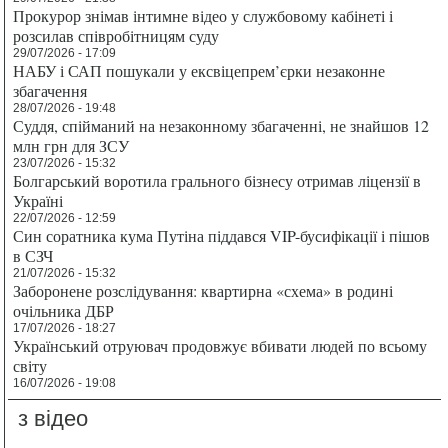
Прокурор знімав інтимне відео у службовому кабінеті і
розсилав співробітницям суду
29/07/2026 - 17:09
НАБУ і САП пошукали у ексвіцепрем’єрки незаконне
збагачення
28/07/2026 - 19:48
Суддя, спійманий на незаконному збагаченні, не знайшов 12
млн грн для ЗСУ
23/07/2026 - 15:32
Болгарський воротила грального бізнесу отримав ліцензії в
Україні
22/07/2026 - 12:59
Син соратника кума Путіна піддався VIP-бусифікації і пішов
в СЗЧ
21/07/2026 - 15:32
Заборонене розслідування: квартирна «схема» в родині
очільника ДБР
17/07/2026 - 18:27
Український отруювач продовжує вбивати людей по всьому
світу
16/07/2026 - 19:08
з відео