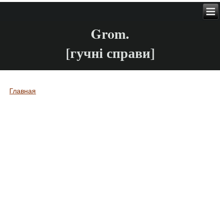
Grom.
[гучні справи]
Главная
Вы здесь