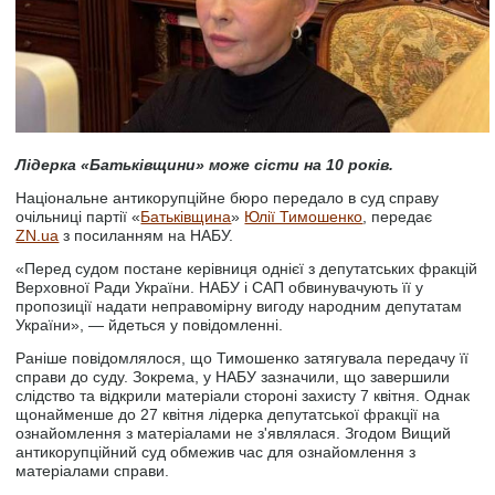
Лідерка «Батьківщини» може сісти на 10 років.
Національне антикорупційне бюро передало в суд справу
очільниці партії «
Батьківщина
»
Юлії Тимошенко
, передає
ZN.ua
з посиланням на НАБУ.
«Перед судом постане керівниця однієї з депутатських фракцій
Верховної Ради України. НАБУ і САП обвинувачують її у
пропозиції надати неправомірну вигоду народним депутатам
України», — йдеться у повідомленні.
Раніше повідомлялося, що Тимошенко затягувала передачу її
справи до суду. Зокрема, у НАБУ зазначили, що завершили
слідство та відкрили матеріали стороні захисту 7 квітня. Однак
щонайменше до 27 квітня лідерка депутатської фракції на
ознайомлення з матеріалами не з'являлася. Згодом Вищий
антикорупційний суд обмежив час для ознайомлення з
матеріалами справи.