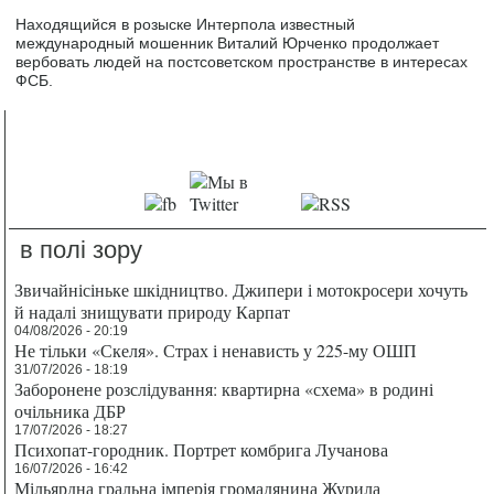
Находящийся в розыске Интерпола известный
международный мошенник Виталий Юрченко продолжает
вербовать людей на постсоветском пространстве в интересах
ФСБ.
в полі зору
Звичайнісіньке шкідництво. Джипери і мотокросери хочуть
й надалі знищувати природу Карпат
04/08/2026 - 20:19
Не тільки «Скеля». Страх і ненависть у 225-му ОШП
31/07/2026 - 18:19
Заборонене розслідування: квартирна «схема» в родині
очільника ДБР
17/07/2026 - 18:27
Психопат-городник. Портрет комбрига Лучанова
16/07/2026 - 16:42
Мільярдна гральна імперія громадянина Журила