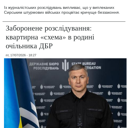
Із журналістських розслідувань випливає, що у виплеканих
Сирським штурмових військах процвітає кричуще беззаконня.
Заборонене розслідування:
квартирна «схема» в родині
очільника ДБР
пт, 17/07/2026 - 18:27