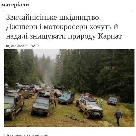
матеріали
Звичайнісіньке шкідництво.
Джипери і мотокросери хочуть й
надалі знищувати природу Карпат
вт, 04/08/2026 - 20:19
І їм начхати на закони.