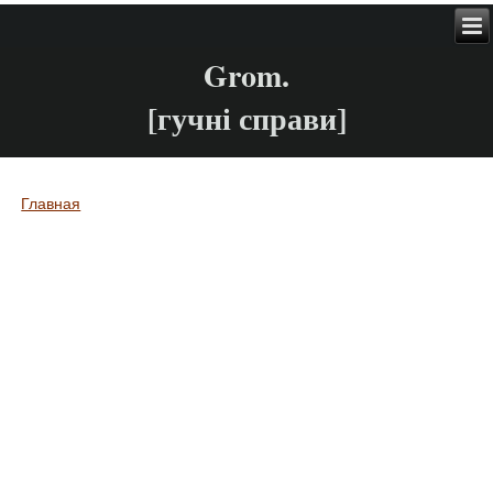
Grom.
[гучні справи]
Главная
Вы здесь