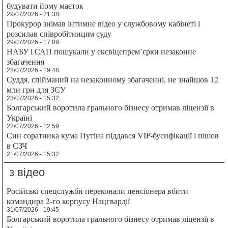
будувати йому маєток
29/07/2026 - 21:38
Прокурор знімав інтимне відео у службовому кабінеті і
розсилав співробітницям суду
29/07/2026 - 17:09
НАБУ і САП пошукали у ексвіцепрем’єрки незаконне
збагачення
28/07/2026 - 19:48
Суддя, спійманий на незаконному збагаченні, не знайшов 12
млн грн для ЗСУ
23/07/2026 - 15:32
Болгарський воротила грального бізнесу отримав ліцензії в
Україні
22/07/2026 - 12:59
Син соратника кума Путіна піддався VIP-бусифікації і пішов
в СЗЧ
21/07/2026 - 15:32
з відео
Російські спецслужби переконали пенсіонера вбити
командира 2-го корпусу Нацгвардії
31/07/2026 - 19:45
Болгарський воротила грального бізнесу отримав ліцензії в