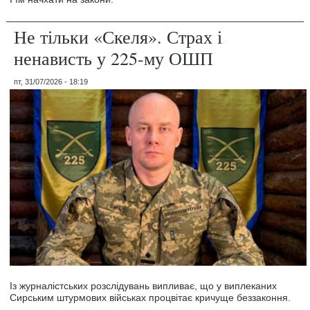
Не тільки «Скеля». Страх і
ненависть у 225-му ОШП
пт, 31/07/2026 - 18:19
Із журналістських розслідувань випливає, що у виплеканих
Сирським штурмових військах процвітає кричуще беззаконня.