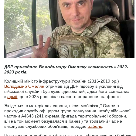
ДБР пригадало Володимиру Омеляну «самоволки» 2022-
2023 років.
Колишній міністр інфраструктури України (2016-2019 рр.)
Володимир Омелян
отримав від ДБР підозру в ухиленні від
військової служби і був дуже здивований, адже його «списали»
з
армії
ще в 2025 році після важкого поранення на фронті.
Як ідеться в матеріалах справи, після мобілізації Омелян
проходив службу офіцером групи планування штабу військової
частини А4643 (241 окрема бригада територіальної оборони,
в/ч на той момент базувалася в Каневі) та тривалий час не
виконував службових обов’язків, передає
Бабель
.
Посадовець мав збирати й аналізувати інформацію про бойову