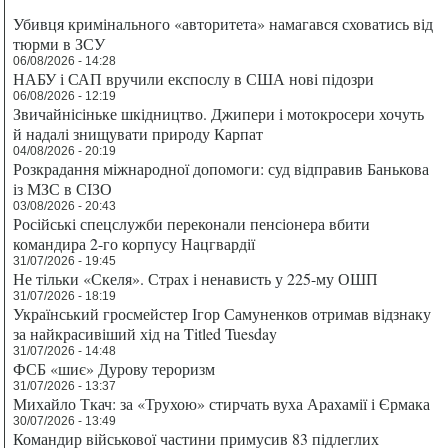
Убивця кримінального «авторитета» намагався сховатись від
тюрми в ЗСУ
06/08/2026 - 14:28
НАБУ і САП вручили експослу в США нові підозри
06/08/2026 - 12:19
Звичайнісіньке шкідництво. Джипери і мотокросери хочуть
й надалі знищувати природу Карпат
04/08/2026 - 20:19
Розкрадання міжнародної допомоги: суд відправив Банькова
із МЗС в СІЗО
03/08/2026 - 20:43
Російські спецслужби переконали пенсіонера вбити
командира 2-го корпусу Нацгвардії
31/07/2026 - 19:45
Не тільки «Скеля». Страх і ненависть у 225-му ОШП
31/07/2026 - 18:19
Український гросмейстер Ігор Самуненков отримав відзнаку
за найкрасивіший хід на Titled Tuesday
31/07/2026 - 14:48
ФСБ «шиє» Дурову тероризм
31/07/2026 - 13:37
Михайло Ткач: за «Трухою» стирчать вуха Арахамії і Єрмака
30/07/2026 - 13:49
Командир військової частини примусив 83 підлеглих