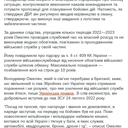
ситуацію, контролювати виконання наказів командування та
готувати пропозиції для планування бойових дій. Натомість, як
стверджує ДБР, він регулярно вводив керівництво в оману,
стверджуючи, що виконує інші завдання з логістики та
забезпечення частини.
За даними слідства, упродовж кількох періодів 2022—2023
років Омелян проводив службовий час на власний розсуд та не
виконував жодних обов’язків, пов’язаних із проходженням
військової служби у своїй частині.
Йому повідомили про підозру за ч. 4 ст. 409 КК України —
ухилення військовослужбовця від несення обов’язків військової
служби шляхом обману. Максимальне покарання —
позбавлення волі на строк до 10 років.
Володимир Омелян, який із сім'єю перебуває в Британії, каже,
шо звільнений із лав Збройних сил України через отримане
поранення і не розуміє, про яке ухилення від військової служби
може йтися, пише
Українська правда
. Зі слів ексміністра, він
добровільно вступив до лав ЗСУ 24 лютого 2022 року.
"Посад не просив, про нагороди і звання не домовлявся, в
наряди заступав, на передку на бойових був не раз. Поки
новоспечені мільйонери і мільярдери набивали кишені,
мотався по всій Україні і тягнув у бати, в яких служив,
автомобілі, квадроцикли, броню, дрони і тд", – описує Омелян