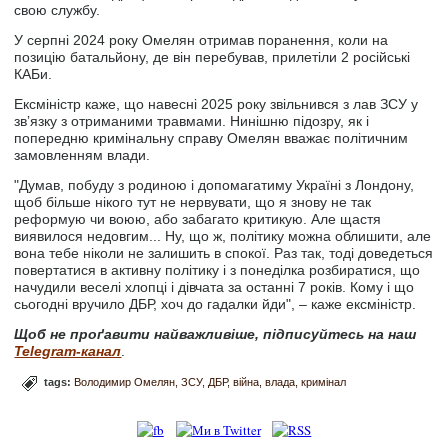
свою службу.
У серпні 2024 року Омелян отримав поранення, коли на
позицію батальйону, де він перебував, прилетіли 2 російські
КАБи.
Ексміністр каже, що навесні 2025 року звільнився з лав ЗСУ у
звʼязку з отриманими травмами. Нинішню підозру, як і
попередню кримінальну справу Омелян вважає політичним
замовленням влади.
"Думав, побуду з родиною і допомагатиму Україні з Лондону,
щоб більше нікого тут не нервувати, що я знову не так
реформую чи воюю, або забагато критикую. Але щастя
виявилося недовгим... Ну, що ж, політику можна облишити, але
вона тебе ніколи не залишить в спокої. Раз так, тоді доведеться
повертатися в активну політику і з понеділка розбиратися, що
начудили веселі хлопці і дівчата за останні 7 років. Кому і що
сьогодні вручило ДБР, хоч до гадалки йди", – каже ексміністр.
Щоб не проґавити найважливіше, підписуйтесь на наш
Telegram-канал
.
tags:
Володимир Омелян
ЗСУ
ДБР
війна
влада
кримінал