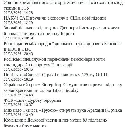
Убивця кримінального «авторитета» намагався сховатись від
тюрми в ЗСУ
06/08/2026 - 14:28
НАБУ і САП вручили експослу в США нові підозри
06/08/2026 - 12:19
Звичайнісіньке шкідництво. Джипери і мотокросери хочуть
й надалі знищувати природу Карпат
04/08/2026 - 20:19
Розкрадання міжнародної допомоги: суд відправив Банькова
із МЗС в СІЗО
03/08/2026 - 20:43
Російські спецслужби переконали пенсіонера вбити
командира 2-го корпусу Нацгвардії
31/07/2026 - 19:45
Не тільки «Скеля». Страх і ненависть у 225-му ОШП
31/07/2026 - 18:19
Український гросмейстер Ігор Самуненков отримав відзнаку
за найкрасивіший хід на Titled Tuesday
31/07/2026 - 14:48
ФСБ «шиє» Дурову тероризм
31/07/2026 - 13:37
Михайло Ткач: за «Трухою» стирчать вуха Арахамії і Єрмака
30/07/2026 - 13:49
Командир військової частини примусив 83 підлеглих
будувати йому маєток