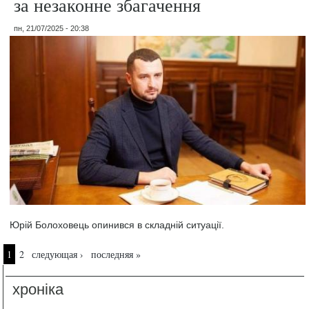
за незаконне збагачення
пн, 21/07/2025 - 20:38
Юрій Болоховець опинився в складній ситуації.
Страницы
1
2
следующая ›
последняя »
хроніка