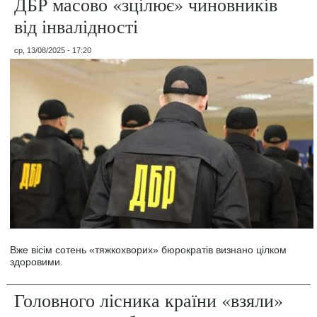
ДБР масово «зцілює» чиновників
від інвалідності
ср, 13/08/2025 - 17:20
Вже вісім сотень «тяжкохворих» бюрократів визнано цілком
здоровими.
Головного лісника країни «взяли»