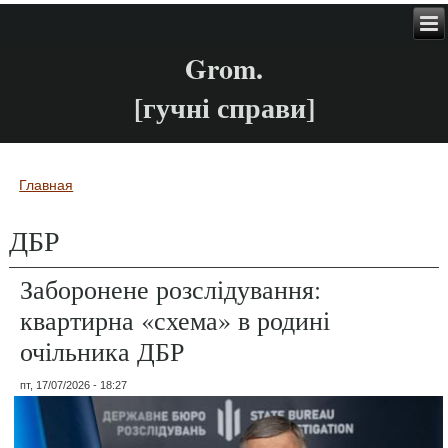
Grom.
[гучні справи]
Главная
Вы здесь
ДБР
Заборонене розслідування:
квартирна «схема» в родині
очільника ДБР
пт, 17/07/2026 - 18:27