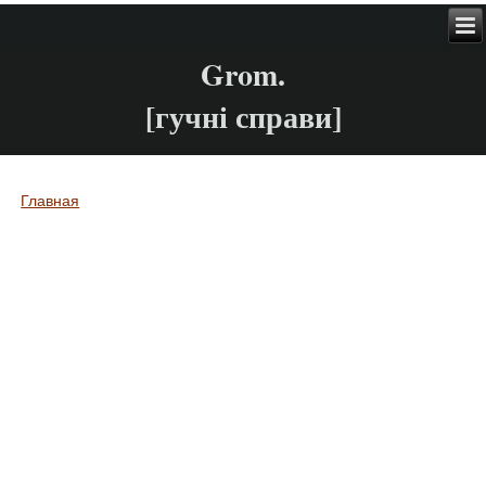
Grom.
[гучні справи]
Главная
Вы здесь