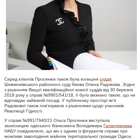
Серед клієнтів Просянюк також була колишня
суддя
Шевченківського районного суду Києва Олена Радчікова. Згідно
з рішенням Вищої кваліфікаційної комісії суддів від 30 березня
2018 року у справі №9901/541/18, її було визнано такою, що не
відповідає займаній посаді. У публічному просторі ім’я
Радчікової також пов’язували з рішеннями щодо учасників
Революції Гідності.
У справі №991/7940/21 Ольга Просянюк виступала
захисницею одеського бізнесмена Володимира
Галантерника
.
НАБУ повідомляло, що він є одним із фігурантів справи про
можливе заволодіння майном територіальної громади Одеси.