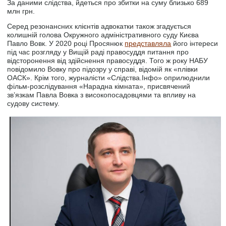
За даними слідства, йдеться про збитки на суму близько 689
млн грн.
Серед резонансних клієнтів адвокатки також згадується
колишній голова Окружного адміністративного суду Києва
Павло Вовк. У 2020 році Просянюк
представляла
його інтереси
під час розгляду у Вищій раді правосуддя питання про
відсторонення від здійснення правосуддя. Того ж року НАБУ
повідомило Вовку про підозру у справі, відомій як «плівки
ОАСК». Крім того, журналісти «Слідства.Інфо» оприлюднили
фільм-розслідування «Нарадна кімната», присвячений
зв’язкам Павла Вовка з високопосадовцями та впливу на
судову систему.