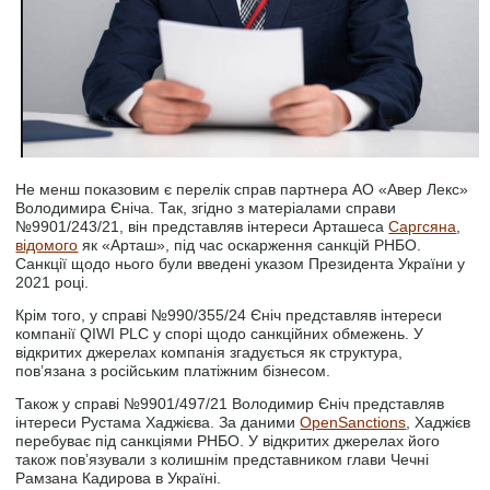
Не менш показовим є перелік справ партнера АО «Авер Лекс»
Володимира Єніча. Так, згідно з матеріалами справи
№9901/243/21, він представляв інтереси Арташеса
Саргсяна
,
відомого
як «Арташ», під час оскарження санкцій РНБО.
Санкції щодо нього були введені указом Президента України у
2021 році.
Крім того, у справі №990/355/24 Єніч представляв інтереси
компанії QIWI PLC у спорі щодо санкційних обмежень. У
відкритих джерелах компанія згадується як структура,
пов’язана з російським платіжним бізнесом.
Також у справі №9901/497/21 Володимир Єніч представляв
інтереси Рустама Хаджієва. За даними
OpenSanctions
, Хаджієв
перебуває під санкціями РНБО. У відкритих джерелах його
також пов’язували з колишнім представником глави Чечні
Рамзана Кадирова в Україні.