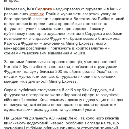
інтерес.
Нагадаємо, імʼя
Сердюка
неодноразово фігурувало й в інших
резонансних
історіях
. Раніше журналісти звертали увагу на
його професійні зв’язки з адвокатом Валентином Рибіним, який
представляв інтереси низки проросійських політиків та
фігурантів гучних кримінальних проваджень. Також у
публічному просторі згадувалися контакти Сердюка з особами,
пов’язаними зі справою Фудзіями, бразильського бізнесмена
Карлоса Фудзіями – засновника Mining Express, якого
міжнародні розслідувачі пов’язують із криптовалютними
схемами та можливим відмиванням коштів.
За даними бразильських правоохоронців, у межах операції
Fortuito 2 було заблоковано активи, пов’язані зі структурами
Фудзіями, на суму близько 300 мільйонів реалів. Україна, як
писали журналісти раніше, фігурувала як один із ключових
майданчиків діяльності Mining Express.
Окремі публікації стосувалися й осіб з орбіти Сердюка, які
фігурували в історіях навколо оборонної сфери та закупівель
військової техніки. Хоча самому адвокату підозр у цих епізодах
не висували, такі зв’язки неодноразово ставали предметом
журналістських розслідувань та суспільної уваги.
На цьому тлі діяльність АО «Авер Лекс» та коло його клієнтів
викликають додатковий інтерес, особливо з огляду на те, що
засновник і публічне обличчя юридичної структури тривалий