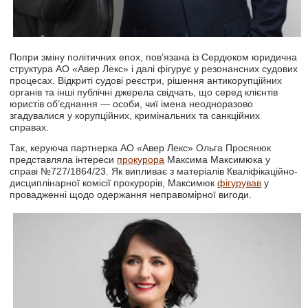
Попри зміну політичних епох, пов’язана із Сердюком юридична
структура АО «Авер Лекс» і далі фігурує у резонансних судових
процесах. Відкриті судові реєстри, рішення антикорупційних
органів та інші публічні джерела свідчать, що серед клієнтів
юристів об’єднання — особи, чиї імена неодноразово
згадувалися у корупційних, кримінальних та санкційних
справах.
Так, керуюча партнерка АО «Авер Лекс» Ольга Просянюк
представляла інтереси
прокурора
Максима Максимюка у
справі №727/1864/23. Як випливає з матеріалів Кваліфікаційно-
дисциплінарної комісії прокурорів, Максимюк
фігурував
у
провадженні щодо одержання неправомірної вигоди.