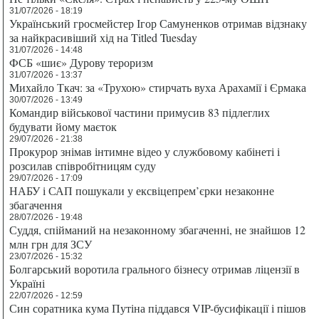
31/07/2026 - 18:19
Український гросмейстер Ігор Самуненков отримав відзнаку
за найкрасивіший хід на Titled Tuesday
31/07/2026 - 14:48
ФСБ «шиє» Дурову тероризм
31/07/2026 - 13:37
Михайло Ткач: за «Трухою» стирчать вуха Арахамії і Єрмака
30/07/2026 - 13:49
Командир військової частини примусив 83 підлеглих
будувати йому маєток
29/07/2026 - 21:38
Прокурор знімав інтимне відео у службовому кабінеті і
розсилав співробітницям суду
29/07/2026 - 17:09
НАБУ і САП пошукали у ексвіцепрем’єрки незаконне
збагачення
28/07/2026 - 19:48
Суддя, спійманий на незаконному збагаченні, не знайшов 12
млн грн для ЗСУ
23/07/2026 - 15:32
Болгарський воротила грального бізнесу отримав ліцензії в
Україні
22/07/2026 - 12:59
Син соратника кума Путіна піддався VIP-бусифікації і пішов