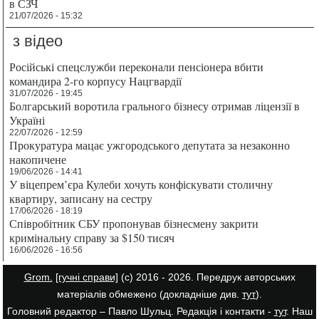
в СЗЧ
21/07/2026 - 15:32
з відео
Російські спецслужби переконали пенсіонера вбити
командира 2-го корпусу Нацгвардії
31/07/2026 - 19:45
Болгарський воротила грального бізнесу отримав ліцензії в
Україні
22/07/2026 - 12:59
Прокуратура мацає ужгородського депутата за незаконно
накопичене
19/06/2026 - 14:41
У віцепрем’єра Кулеби хочуть конфіскувати столичну
квартиру, записану на сестру
17/06/2026 - 18:19
Співробітник СБУ пропонував бізнесмену закрити
кримінальну справу за $150 тисяч
16/06/2026 - 16:56
Grom.
[гучні справи]
(с) 2016 - 2026. Передрук авторських
матеріалів обмежено (докладніше див.
тут
).
Головний редактор – Павло Шульц. Редакція і контакти -
тут
. Наш