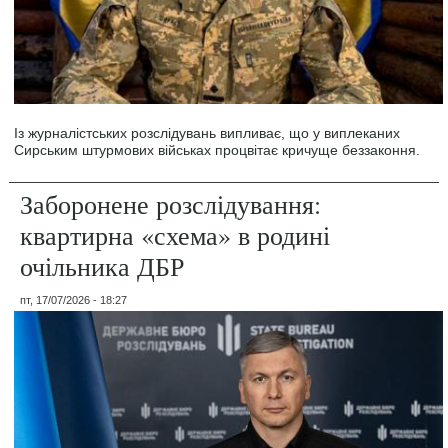
Із журналістських розслідувань випливає, що у виплеканих
Сирським штурмових військах процвітає кричуще беззаконня.
Заборонене розслідування:
квартирна «схема» в родині
очільника ДБР
пт, 17/07/2026 - 18:27