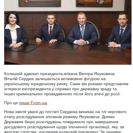
Колишній адвокат президента-втікача Віктора Януковича
Віталій Сердюк залишається впливовою фігурою на
українському юридичному ринку. Саме він роками представляв
інтереси експрезидента у справах про державну зраду та
інших кримінальних провадженнях після його втечі до росії.
Про це
пише From-ua
.
Нова хвиля уваги до постаті Сердюка виникає на тлі чергового
етапу розслідування злочинів режиму Януковича. Днями
Державне бюро розслідувань повідомило про завершення
досудового розслідування щодо злочинної організації, яку, за
версією слідства, очолював колишній президент. За даними