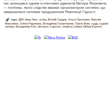
час залишався одним із ключових адвокатів Віктора Януковича
— політика, якого слідство вважає організатором системи, що
завершилася силовим придушенням Революції Гідності.
tags:
ДБР
Авер Лекс
огляд
Віталій Сердюк
Ольга Просянюк
Максим
Максимюк
Олена Радчікова
Володимир Галантерник
Павло Вовк
судді
судова
хроніка
Володимир Єніч
Арташес Саргсян
Limpieza Limited
Mining Express