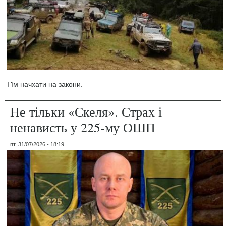
І їм начхати на закони.
Не тільки «Скеля». Страх і
ненависть у 225-му ОШП
пт, 31/07/2026 - 18:19