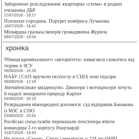
Заборонене розслідування: квартирна «схема» в родині
очільника ДБР
17/07/2026 - 18:27
Психопат-городник. Портрет комбрига Лучанова
16/07/2026 - 16:42
Мільярдна гральна імперія громадянина Журила
09/07/2026 - 18:04
хроніка
Убивця кримінального «авторитета» намагався сховатись від
тюрми в ЗСУ
06/08/2026 - 14:28
НАБУ і САП вручили експослу в США нові підозри
06/08/2026 - 12:19
Звичайнісіньке шкідництво. Джипери і мотокросери хочуть
й надалі знищувати природу Карпат
04/08/2026 - 20:19
Розкрадання міжнародної допомоги: суд відправив Банькова
із МЗС в СІЗО
03/08/2026 - 20:43
Російські спецслужби переконали пенсіонера вбити
командира 2-го корпусу Нацгвардії
31/07/2026 - 19:45
Не тільки «Скеля». Страх і ненависть у 225-му ОШП