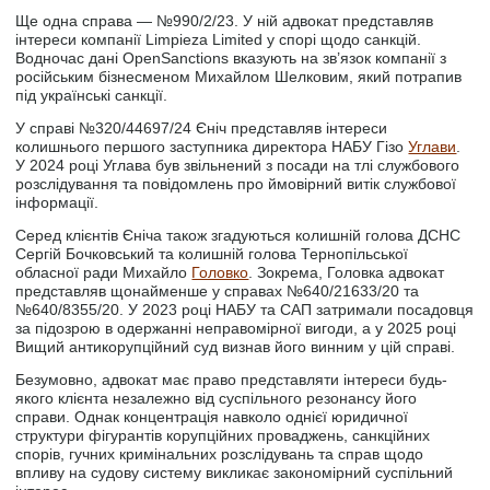
Ще одна справа — №990/2/23. У ній адвокат представляв
інтереси компанії Limpieza Limited у спорі щодо санкцій.
Водночас дані OpenSanctions вказують на зв’язок компанії з
російським бізнесменом Михайлом Шелковим, який потрапив
під українські санкції.
У справі №320/44697/24 Єніч представляв інтереси
колишнього першого заступника директора НАБУ Гізо
Углави
.
У 2024 році Углава був звільнений з посади на тлі службового
розслідування та повідомлень про ймовірний витік службової
інформації.
Серед клієнтів Єніча також згадуються колишній голова ДСНС
Сергій Бочковський та колишній голова Тернопільської
обласної ради Михайло
Головко
. Зокрема, Головка адвокат
представляв щонайменше у справах №640/21633/20 та
№640/8355/20. У 2023 році НАБУ та САП затримали посадовця
за підозрою в одержанні неправомірної вигоди, а у 2025 році
Вищий антикорупційний суд визнав його винним у цій справі.
Безумовно, адвокат має право представляти інтереси будь-
якого клієнта незалежно від суспільного резонансу його
справи. Однак концентрація навколо однієї юридичної
структури фігурантів корупційних проваджень, санкційних
спорів, гучних кримінальних розслідувань та справ щодо
впливу на судову систему викликає закономірний суспільний