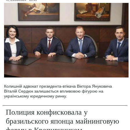
Колишній адвокат президента-втікача Віктора Януковича
Віталій Сердюк залишається впливовою фігурою на
українському юридичному ринку.
Полиция конфисковала у
бразильского японца майнинговую
ферму в Кропивницком