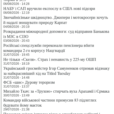
06/08/2026 - 14:28
НАБУ і САП вручили експослу в США нові підозри
06/08/2026 - 12:19
Звичайнісіньке шкідництво. Джипери і мотокросери хочуть
й надалі знищувати природу Карпат
04/08/2026 - 20:19
Розкрадання міжнародної допомоги: суд відправив Банькова
із МЗС в СІЗО
03/08/2026 - 20:43
Російські спецслужби переконали пенсіонера вбити
командира 2-го корпусу Нацгвардії
31/07/2026 - 19:45
Не тільки «Скеля». Страх і ненависть у 225-му ОШП
31/07/2026 - 18:19
Український гросмейстер Ігор Самуненков отримав відзнаку
за найкрасивіший хід на Titled Tuesday
31/07/2026 - 14:48
ФСБ «шиє» Дурову тероризм
31/07/2026 - 13:37
Михайло Ткач: за «Трухою» стирчать вуха Арахамії і Єрмака
30/07/2026 - 13:49
Командир військової частини примусив 83 підлеглих
будувати йому маєток
29/07/2026 - 21:38
Прокурор знімав інтимне відео у службовому кабінеті і