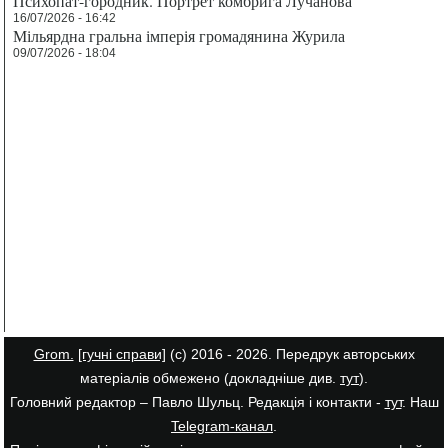
Психопат-городник. Портрет комбрига Лучанова
16/07/2026 - 16:42
Мільярдна гральна імперія громадянина Журила
09/07/2026 - 18:04
Grom.
[гучні справи]
(с) 2016 - 2026. Передрук авторських
матеріалів обмежено (докладніше див.
тут
).
Головний редактор – Павло Шульц. Редакція і контакти -
тут
. Наш
Telegram-канал
.