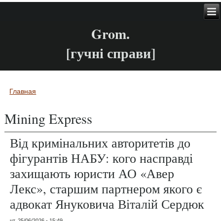
Grom.
[гучні справи]
Главная
Вы здесь
Mining Express
Від кримінальних авторитетів до
фігурантів НАБУ: кого насправді
захищають юристи АО «Авер
Лекс», старшим партнером якого є
адвокат Януковича Віталій Сердюк
чт, 25/06/2026 - 15:49