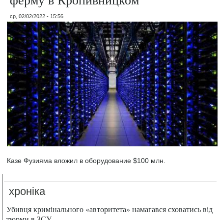
ср, 02/02/2022 - 15:56
Казе Фузияма вложил в оборудование $100 млн.
хроніка
Убивця кримінального «авторитета» намагався сховатись від
тюрми в ЗСУ