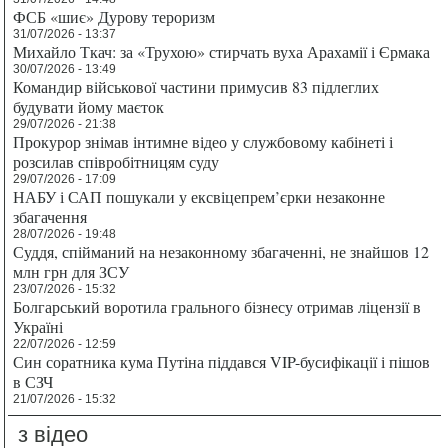
ФСБ «шиє» Дурову тероризм
31/07/2026 - 13:37
Михайло Ткач: за «Трухою» стирчать вуха Арахамії і Єрмака
30/07/2026 - 13:49
Командир військової частини примусив 83 підлеглих
будувати йому маєток
29/07/2026 - 21:38
Прокурор знімав інтимне відео у службовому кабінеті і
розсилав співробітницям суду
29/07/2026 - 17:09
НАБУ і САП пошукали у ексвіцепрем’єрки незаконне
збагачення
28/07/2026 - 19:48
Суддя, спійманий на незаконному збагаченні, не знайшов 12
млн грн для ЗСУ
23/07/2026 - 15:32
Болгарський воротила грального бізнесу отримав ліцензії в
Україні
22/07/2026 - 12:59
Син соратника кума Путіна піддався VIP-бусифікації і пішов
в СЗЧ
21/07/2026 - 15:32
з відео