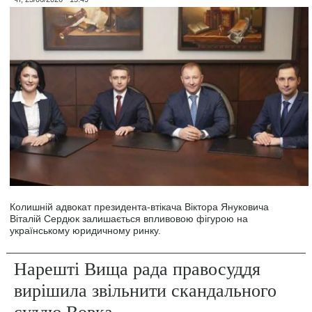
Колишній адвокат президента-втікача Віктора Януковича
Віталій Сердюк залишається впливовою фігурою на
українському юридичному ринку.
Нарешті Вища рада правосуддя
вирішила звільнити скандального
суддю Вовка