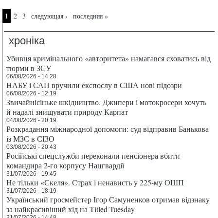
Страницы
1
2
3
следующая ›
последняя »
хроніка
Убивця кримінального «авторитета» намагався сховатись від
тюрми в ЗСУ
06/08/2026 - 14:28
НАБУ і САП вручили експослу в США нові підозри
06/08/2026 - 12:19
Звичайнісіньке шкідництво. Джипери і мотокросери хочуть
й надалі знищувати природу Карпат
04/08/2026 - 20:19
Розкрадання міжнародної допомоги: суд відправив Банькова
із МЗС в СІЗО
03/08/2026 - 20:43
Російські спецслужби переконали пенсіонера вбити
командира 2-го корпусу Нацгвардії
31/07/2026 - 19:45
Не тільки «Скеля». Страх і ненависть у 225-му ОШП
31/07/2026 - 18:19
Український гросмейстер Ігор Самуненков отримав відзнаку
за найкрасивіший хід на Titled Tuesday
31/07/2026 - 14:48