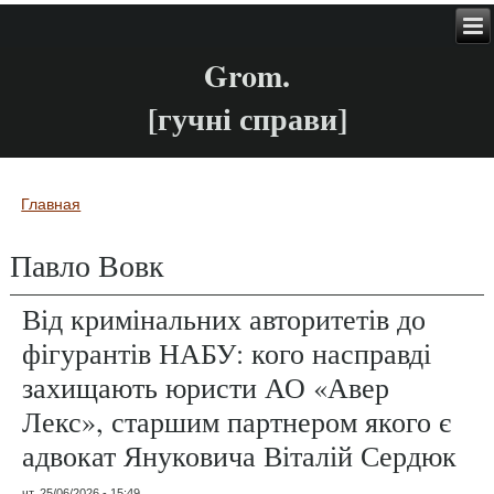
Grom.
[гучні справи]
Главная
Вы здесь
Павло Вовк
Від кримінальних авторитетів до
фігурантів НАБУ: кого насправді
захищають юристи АО «Авер
Лекс», старшим партнером якого є
адвокат Януковича Віталій Сердюк
чт, 25/06/2026 - 15:49