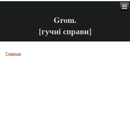
Grom.
[гучні справи]
Главная
Вы здесь