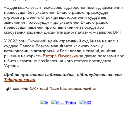
«Судді вважаються тимчасово відстороненими від здійснення
правосуддя без ухвалення Вищою радою правосуддя
окремого рішення. Строк дії відсторонення суддів від
здійснення правосуддя – до ухвалення Вищою радою
правосуддя рішення про їх звільнення з посади або
скасування рішення Дисциплінарної палати», – заявляє ВРП.
У 2022 році Окружний адміністративний суд Києва на чолі з
суддею Павлом Вовком мав зіграти ключову роль у
встановленні підконтрольній Росії влади в Україні, винісши
рішення на користь
Віктора Януковича
за двома позовами про
нібито незаконне позбавлення його статусу президента
України.
Щоб не проґавити найважливіше, підписуйтесь на наш
Telegram-канал
.
tags:
Київ
ОАСК
судді
Павло Вовк
корупція
кримінал