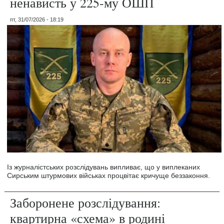
ненависть у 225-му ОШП
пт, 31/07/2026 - 18:19
Із журналістських розслідувань випливає, що у виплеканих
Сирським штурмових військах процвітає кричуще беззаконня.
Заборонене розслідування:
квартирна «схема» в родині