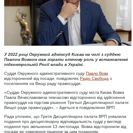
У 2022 році Окружний адмінсуд Києва на чолі з суддею
Павлом Вовком мав зіграти ключову роль у встановленні
підконтрольній Росії влади в Україні.
Суддя Окружного адміністративного суду
Павло Вовк
відсторонений від посади, повідомляє
Радіо Свобода
з
посиланням на Вищу раду правосуддя.
«Суддю Окружного адміністративного суду міста Києва Вовка
Павла Вячеславовича тимчасово відсторонено від здійснення
правосуддя на підставі рішення Третьої Дисциплінарної палати
Вищої ради правосуддя», – йдеться в повідомленні ВРП.
Рада уточнює, що Третя Дисциплінарна палата ВРП ухвалила
подання про дисциплінарну відповідальність судді у вигляді
подання про звільнення 13 листопада. Вовка відсторонили від
посади до ухвалення рішення за цим поданням.