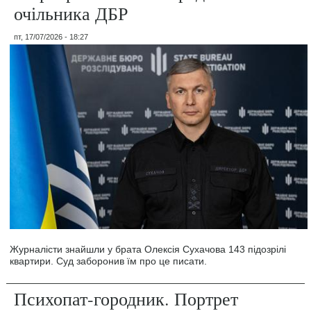
очільника ДБР
пт, 17/07/2026 - 18:27
Журналісти знайшли у брата Олексія Сухачова 143 підозрілі
квартири. Суд заборонив їм про це писати.
Психопат-городник. Портрет