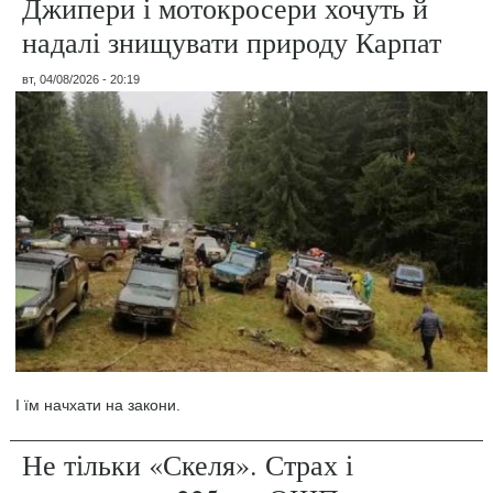
Джипери і мотокросери хочуть й
надалі знищувати природу Карпат
вт, 04/08/2026 - 20:19
І їм начхати на закони.
Не тільки «Скеля». Страх і