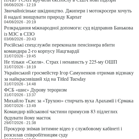
06/08/2026 - 12:19
Звичайнісіньке шкідництво. Джипери і мотокросери хочуть
й надалі знищувати природу Карпат
04/08/2026 - 20:19
Розкрадання міжнародної допомоги: суд відправив Банькова
із МЗС в СІЗО
03/08/2026 - 20:43
Російські спецслужби переконали пенсіонера вбити
командира 2-го корпусу Нацгвардії
31/07/2026 - 19:45
Не тільки «Скеля». Страх і ненависть у 225-му ОШП
31/07/2026 - 18:19
Український гросмейстер Ігор Самуненков отримав відзнаку
за найкрасивіший хід на Titled Tuesday
31/07/2026 - 14:48
ФСБ «шиє» Дурову тероризм
31/07/2026 - 13:37
Михайло Ткач: за «Трухою» стирчать вуха Арахамії і Єрмака
30/07/2026 - 13:49
Командир військової частини примусив 83 підлеглих
будувати йому маєток
29/07/2026 - 21:38
Прокурор знімав інтимне відео у службовому кабінеті і
розсилав співробітницям суду