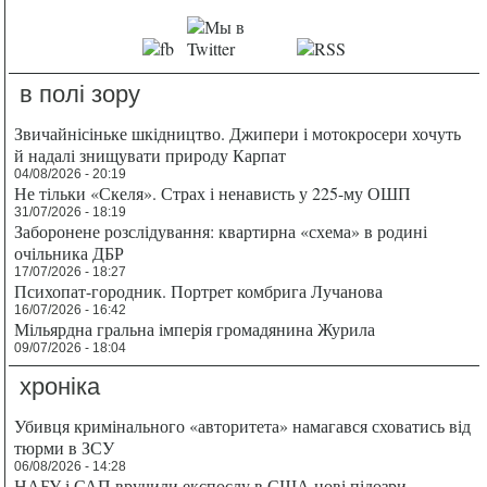
в полі зору
Звичайнісіньке шкідництво. Джипери і мотокросери хочуть
й надалі знищувати природу Карпат
04/08/2026 - 20:19
Не тільки «Скеля». Страх і ненависть у 225-му ОШП
31/07/2026 - 18:19
Заборонене розслідування: квартирна «схема» в родині
очільника ДБР
17/07/2026 - 18:27
Психопат-городник. Портрет комбрига Лучанова
16/07/2026 - 16:42
Мільярдна гральна імперія громадянина Журила
09/07/2026 - 18:04
хроніка
Убивця кримінального «авторитета» намагався сховатись від
тюрми в ЗСУ
06/08/2026 - 14:28
НАБУ і САП вручили експослу в США нові підозри