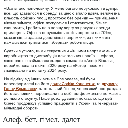
«Все впало наполовину. У мене багато нерухомості в Дніпрі, і
все, що здавалося в оренду, за ціною впало вдвічі, величезна
кількість офісних площ простоює без оренди — приміщення
нікому знімати, офіси звужуються і стискаються, бізнес
економить, і робить це в першу чергу за рахунок оренди
приміщень. Офісна нерухомість стоїть порожня на 70%», —
сказав він, згадавши деякі «інші напрямки», за якими він
намагається триматися і зберігати робочі місця.
Судячи з усього, цими секретними «іншими напрямками» є
виробництво та дистрибуція алкогольних напоїв — сферa,
якою раніше займалася згадана компанія «Алеф-Віналь»,
перейменована в січні 2020 року на «Кетер-Інвест» і
ліквідована на початку 2024 року.
На відміну від інших активів Єрмолаєва, які були
переоформлені на його
дочку Софію Кононенко
та
дружину
Ганну Єрмолаєву
, алкогольний бізнес, через який постраждав
його засновник, переписали на осіб, які формально не мають
до нього стосунку. Наше розслідування показало, що цей
бізнес продовжує успішно працювати в Україні та генерувати
мільярдні обороти.
Алеф, бет, гімел, далет