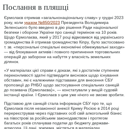
Послання в пляшці
Єрмолаєв отримав «загальнонаціональну славу» у грудні 2023
року, коли
указом №850/2023
Президента Володимира
Зеленського було введено в дію рішення Ради національної
безпеки і оборони України про санкції терміном на 10 років.
Щодо Єрмолаєва, який у 2017 році відмовився від українського
громадянства й отримав громадянство Кіпру, було застосовано
т. зв. «персональні спеціальні економічні обмежувальні заходи»
— від блокування активів і повного припинення торговельних
операцій до заборони на набуття у власність земельних
ділянок.
«У матеріалах цієї справи є докази, які з достатнім ступенем
переконливості здатні підтвердити висновок щодо існування
обставин, які є належними підставами для внесення СБУ
пропозиції до РНБО щодо застосування спеціальних санкцій
до позивача (Єрмолаєва)», — констатували у вищій судовій
інстанції країни. І Єрмолаєв з цим уже нічого не зможе зробити.
Підставою для санкцій стала інформація СБУ про те, що
Єрмолаєв після незаконної анексії Криму Росією в 2014 році
перереєстрував через підставних осіб свій алкогольний бізнес
на півострові за російським законодавством і протягом
багатьох років сплачував податки до бюджету держави-
агресора. Ці дані, зокрема, містяться в матеріалах