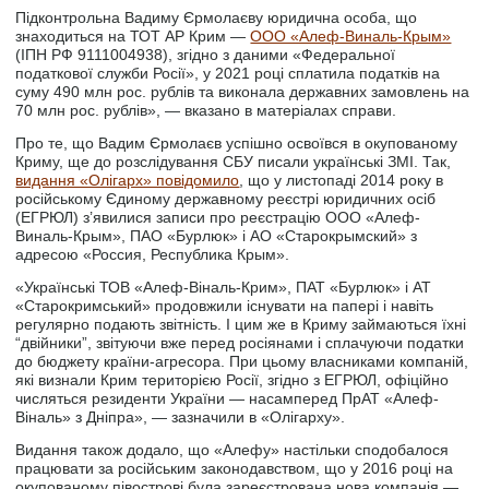
Підконтрольна Вадиму Єрмолаєву юридична особа, що
знаходиться на ТОТ АР Крим —
ООО «Алеф-Виналь-Крым»
(ІПН РФ 9111004938), згідно з даними «Федеральної
податкової служби Росії», у 2021 році сплатила податків на
суму 490 млн рос. рублів та виконала державних замовлень на
70 млн рос. рублів», — вказано в матеріалах справи.
Про те, що Вадим Єрмолаєв успішно освоївся в окупованому
Криму, ще до розслідування СБУ писали українські ЗМІ. Так,
видання «Олігарх» повідомило
, що у листопаді 2014 року в
російському Єдиному державному реєстрі юридичних осіб
(ЕГРЮЛ) з’явилися записи про реєстрацію ООО «Алеф-
Виналь-Крым», ПАО «Бурлюк» і АО «Старокрымский» з
адресою «Россия, Республика Крым».
«Українські ТОВ «Алеф-Віналь-Крим», ПАТ «Бурлюк» і АТ
«Старокримський» продовжили існувати на папері і навіть
регулярно подають звітність. І цим же в Криму займаються їхні
“двійники”, звітуючи вже перед росіянами і сплачуючи податки
до бюджету країни-агресора. При цьому власниками компаній,
які визнали Крим територією Росії, згідно з ЕГРЮЛ, офіційно
числяться резиденти України — насамперед ПрАТ «Алеф-
Віналь» з Дніпра», — зазначили в «Олігарху».
Видання також додало, що «Алефу» настільки сподобалося
працювати за російським законодавством, що у 2016 році на
окупованому півострові була зареєстрована нова компанія —