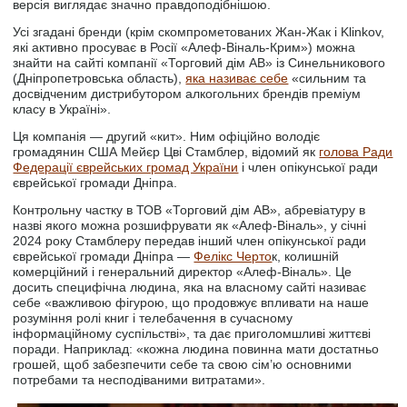
версія виглядає значно правдоподібнішою.
Усі згадані бренди (крім скомпрометованих Жан-Жак і Klinkov,
які активно просуває в Росії «Алеф-Віналь-Крим») можна
знайти на сайті компанії «Торговий дім АВ» із Синельникового
(Дніпропетровська область),
яка називає себе
«сильним та
досвідченим дистрибутором алкогольних брендів преміум
класу в Україні».
Ця компанія — другий «кит». Ним офіційно володіє
громадянин США Мейєр Цві Стамблер, відомий як
голова Ради
Федерації єврейських громад України
і член опікунської ради
єврейської громади Дніпра.
Контрольну частку в ТОВ «Торговий дім АВ», абревіатуру в
назві якого можна розшифрувати як «Алеф-Віналь», у січні
2024 року Стамблеру передав інший член опікунської ради
єврейської громади Дніпра —
Фелікс Черто
к, колишній
комерційний і генеральний директор «Алеф-Віналь». Це
досить специфічна людина, яка на власному сайті називає
себе «важливою фігурою, що продовжує впливати на наше
розуміння ролі книг і телебачення в сучасному
інформаційному суспільстві», та дає приголомшливі життєві
поради. Наприклад: «кожна людина повинна мати достатньо
грошей, щоб забезпечити себе та свою сім’ю основними
потребами та несподіваними витратами».