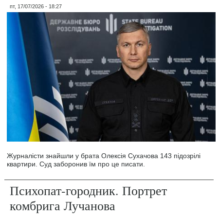
пт, 17/07/2026 - 18:27
Журналісти знайшли у брата Олексія Сухачова 143 підозрілі
квартири. Суд заборонив їм про це писати.
Психопат-городник. Портрет
комбрига Лучанова