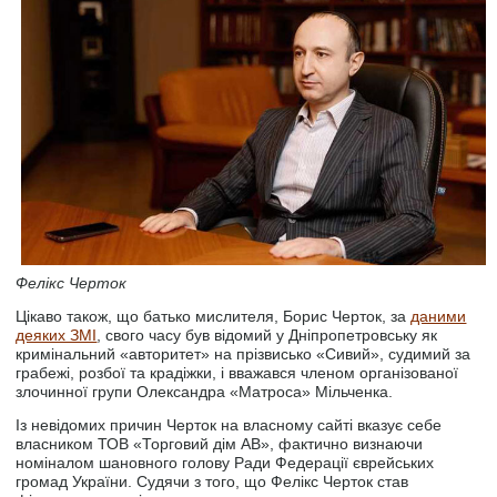
Фелікс Черток
Цікаво також, що батько мислителя, Борис Черток, за
даними
деяких ЗМІ
, свого часу був відомий у Дніпропетровську як
кримінальний «авторитет» на прізвисько «Сивий», судимий за
грабежі, розбої та крадіжки, і вважався членом організованої
злочинної групи Олександра «Матроса» Мільченка.
Із невідомих причин Черток на власному сайті вказує себе
власником ТОВ «Торговий дім АВ», фактично визнаючи
номіналом шановного голову Ради Федерації єврейських
громад України. Судячи з того, що Фелікс Черток став