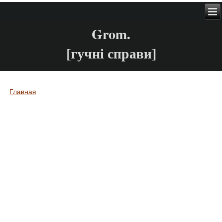
Grom.
[гучні справи]
Главная
Вы здесь