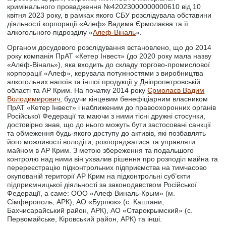
кримінального провадження №42023000000000610 від 10
квітня 2023 року, в рамках якого СБУ розслідувала обставини
діяльності корпорації «Алеф» Вадима Єрмолаєва та її
алкогольного підрозділу «
Алеф-Віналь
».
Органом досудового розслідування встановлено, що до 2014
року компанія ПрАТ «Кетер Інвест» (до 2020 року мала назву
«Алеф-Віналь»), яка входить до складу торгово-промислової
корпорації «Алеф», керувала потужностями з виробництва
алкогольних напоїв та іншої продукції у Дніпропетровській
області та АР Крим. На початку 2014 року
Єрмолаєв Вадим
Володимирович
, будучи кінцевим бенефіціарним власником
ПрАТ «Кетер Інвест» і наближеним до правоохоронних органів
Російської Федерації та маючи з ними тісні дружні стосунки,
достовірно знав, що до нього можуть бути застосовані санкції
та обмеження будь-якого доступу до активів, які позбавлять
його можливості володіти, розпоряджатися та управляти
майном в АР Крим. З метою збереження та подальшого
контролю над ними він ухвалив рішення про розподіл майна та
перереєстрацію підконтрольних підприємства на тимчасово
окупованій території АР Крим на підконтрольні суб’єкти
підприємницької діяльності за законодавством Російської
Федерації, а саме: ООО «Алеф Виналь-Крым» (м.
Сімферополь, АРК), АО «Бурлюк» (с. Каштани,
Бахчисарайський район, АРК), АО «Старокрымский» (с.
Первомайське, Кіровський район, АРК) та інші.