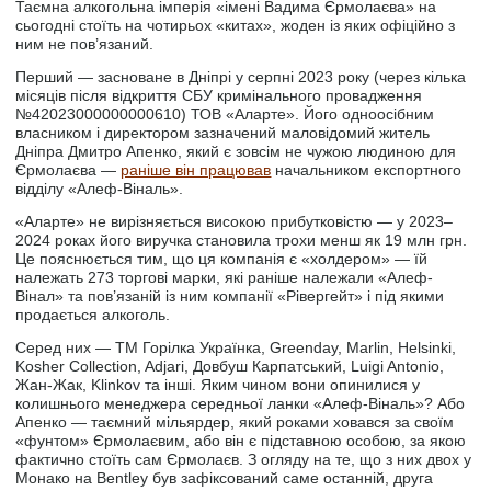
Таємна алкогольна імперія «імені Вадима Єрмолаєва» на
сьогодні стоїть на чотирьох «китах», жоден із яких офіційно з
ним не пов’язаний.
Перший — засноване в Дніпрі у серпні 2023 року (через кілька
місяців після відкриття СБУ кримінального провадження
№42023000000000610) ТОВ «Аларте». Його одноосібним
власником і директором зазначений маловідомий житель
Дніпра Дмитро Апенко, який є зовсім не чужою людиною для
Єрмолаєва —
раніше він працював
начальником експортного
відділу «Алеф-Віналь».
«Аларте» не вирізняється високою прибутковістю — у 2023–
2024 роках його виручка становила трохи менш як 19 млн грн.
Це пояснюється тим, що ця компанія є «холдером» — їй
належать 273 торгові марки, які раніше належали «Алеф-
Вінал» та пов’язаній із ним компанії «Рівергейт» і під якими
продається алкоголь.
Серед них — ТМ Горілка Українка, Greenday, Marlin, Helsinki,
Kosher Collection, Adjari, Довбуш Карпатський, Luigi Antonio,
Жан-Жак, Klinkov та інші. Яким чином вони опинилися у
колишнього менеджера середньої ланки «Алеф-Віналь»? Або
Апенко — таємний мільярдер, який роками ховався за своїм
«фунтом» Єрмолаєвим, або він є підставною особою, за якою
фактично стоїть сам Єрмолаєв. З огляду на те, що з них двох у
Монако на Bentley був зафіксований саме останній, друга