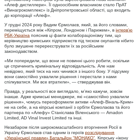
«Алеф дистиллери». Її одноосібним власником стало ПрАТ
«Винагрокомплекс» із Дніпропетровської області, що входить
до корпорації «Алеф».
У грудні 2024 року Вадим Єрмолаєв, який, за його словами,
переміщується між «Кіпром, Лондоном і Парижем», в
інтерв’ю
РБК-Україна
пояснив ці факти колабораціонізму тим, що
керівництво кримських підприємств під тиском окупантів нібито
було змушене перереєструвати їх за російським
законодавством.
«Ми попередили, що вони не повинні цього робити, оскільки
це спричинить кримінальну відповідальність. Але нам
невідомо, який тиск на них чинився з іншого боку. У підсумку
вони самостійно ухвалили рішення і перестали з нами
спілкуватися. Ми все втратили», — стверджував він.
Правда, у реальності все виглядало, м’яко кажучи, зовсім
інакше. Адже кримські менеджери, які «самостійно ухвалили
рішення», чомусь переоформили активи «Алеф-Віналь-Крим»
не на себе, а на кіпрські компанії з орбіти Єрмолаєва та його
партнера по «Алефу» Станіслава Віленського — Amadon
Limited, AD Vinal Invest Limited та інші.
Незабаром після широкомасштабного вторгнення Росії в
Україну Єрмолаєв став одним із героїв
розслідування
«Української правди» Батальйон “МОНАКО”
. Кіпрську «ікону