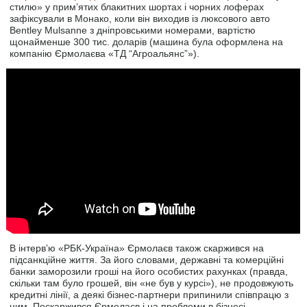
стилю» у прим’ятих блакитних шортах і чорних лоферах
зафіксували в Монако, коли він виходив із люксового авто
Bentley Mulsanne з дніпровськими номерами, вартістю
щонайменше 300 тис. доларів (машина була оформлена на
компанію Єрмолаєва «ТД “Агроальянс”»).
В інтерв’ю «РБК-Україна» Єрмолаєв також скаржився на
підсанкційне життя. За його словами, державні та комерційні
банки заморозили гроші на його особистих рахунках (правда,
скільки там було грошей, він «не був у курсі»), не продовжують
кредитні лінії, а деякі бізнес-партнери припинили співпрацю з
ним. Поскаржився Єрмолаєв і на проблеми в бізнесі.