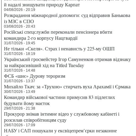
й надалі знищувати природу Карпат
04/08/2026 - 20:19
Розкрадання міжнародної допомоги: суд відправив Банькова
із МЗС в СІЗО
03/08/2026 - 20:43
Російські спецслужби переконали пенсіонера вбити
командира 2-го корпусу Нацгвардії
31/07/2026 - 19:45
Не тільки «Скеля». Страх і ненависть у 225-му ОШП
31/07/2026 - 18:19
Український гросмейстер Ігор Самуненков отримав відзнаку
за найкрасивіший хід на Titled Tuesday
31/07/2026 - 14:48
ФСБ «шиє» Дурову тероризм
31/07/2026 - 13:37
Михайло Ткач: за «Трухою» стирчать вуха Арахамії і Єрмака
30/07/2026 - 13:49
Командир військової частини примусив 83 підлеглих
будувати йому маєток
29/07/2026 - 21:38
Прокурор знімав інтимне відео у службовому кабінеті і
розсилав співробітницям суду
29/07/2026 - 17:09
НАБУ і САП пошукали у ексвіцепрем’єрки незаконне