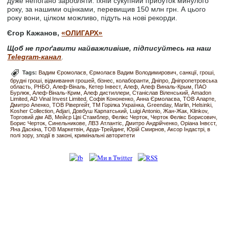
дуже непогано заробляти. Їхній сукупний прибуток минулого
року, за нашими оцінками, перевищив 150 млн грн. А цього
року вони, цілком можливо, підуть на нові рекорди.
Єгор Кажанов
,
«ОЛИГАРХ»
Щоб не проґавити найважливіше, підписуйтесь на наш
Telegram-канал
.
Tags:
Вадим Єромолаєв
Єрмолаєв Вадим Володимирович
санкції
гроші
брудні гроші
відмивання грошей
бізнес
колаборанти
Дніпро
Дніпропетровська
область
РНБО
Алеф-Віналь
Кетер Інвест
Алеф
Алеф Виналь-Крым
ПАО
Бурлюк
Алеф-Віналь-Крим
Алеф дистиллери
Станіслав Віленський
Amadon
Limited
AD Vinal Invest Limited
Софія Кононенко
Анна Єрмолаєва
ТОВ Аларте
Дмитро Апенко
ТОВ Рівергейт
ТМ Горілка Українка
Greenday
Marlin
Helsinki
Kosher Collection
Adjari
Довбуш Карпатський
Luigi Antonio
Жан-Жак
Klinkov
Торговий дім АВ
Мейєр Цві Стамблер
Фелікс Черток
Черток Фелікс Борисович
Борис Черток
Синельникове
ЛВЗ Атлантіс
Дмитро Андрійченко
Оріана Інвєст
Яна Даскіна
ТОВ Маркетвін
Арда-Трейдинг
Юрій Смирнов
Аксор Індастрі
в
полі зору
злодії в законі
кримінальні авторитети