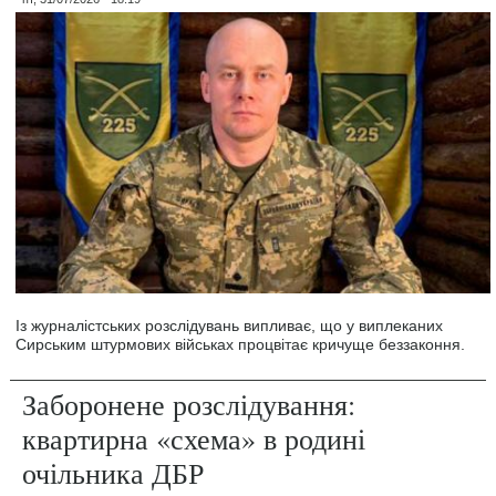
Із журналістських розслідувань випливає, що у виплеканих
Сирським штурмових військах процвітає кричуще беззаконня.
Заборонене розслідування:
квартирна «схема» в родині
очільника ДБР