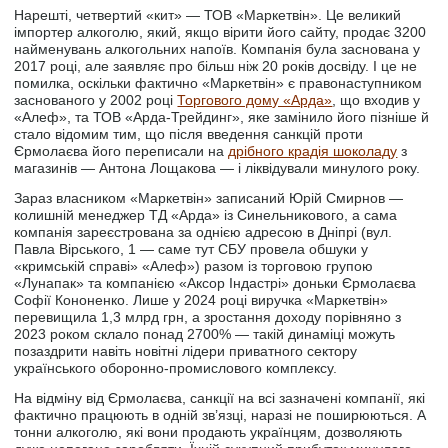
Нарешті, четвертий «кит» — ТОВ «Маркетвін». Це великий
імпортер алкоголю, який, якщо вірити його сайту, продає 3200
найменувань алкогольних напоїв. Компанія була заснована у
2017 році, але заявляє про більш ніж 20 років досвіду. І це не
помилка, оскільки фактично «Маркетвін» є правонаступником
заснованого у 2002 році
Торгового дому «Арда»
, що входив у
«Алеф», та ТОВ «Арда-Трейдинг», яке замінило його пізніше й
стало відомим тим, що після введення санкцій проти
Єрмолаєва його переписали на
дрібного крадія шоколаду
з
магазинів — Антона Лощакова — і ліквідували минулого року.
Зараз власником «Маркетвін» записаний Юрій Смирнов —
колишній менеджер ТД «Арда» із Синельникового, а сама
компанія зареєстрована за однією адресою в Дніпрі (вул.
Павла Вірського, 1 — саме тут СБУ провела обшуки у
«кримській справі» «Алеф») разом із торговою групою
«Лунапак» та компанією «Аксор Індастрі» доньки Єрмолаєва
Софії Кононенко. Лише у 2024 році виручка «Маркетвін»
перевищила 1,3 млрд грн, а зростання доходу порівняно з
2023 роком склало понад 2700% — такій динаміці можуть
позаздрити навіть новітні лідери приватного сектору
українського оборонно-промислового комплексу.
На відміну від Єрмолаєва, санкції на всі зазначені компанії, які
фактично працюють в одній зв’язці, наразі не поширюються. А
тонни алкоголю, які вони продають українцям, дозволяють