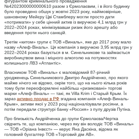
фігурантом кримінального провадження
№42023000000000610 разом з Єрмолаєвим, і в його будинку
було проведено обшук у жовтні 2023 року, найімовірніше,
шановному Мейєру Цві Стамблеру могли просто дати
«потримати» у себе цінний актив із виручкою 4,1 млрд грн у
2022–2024 роках, мінімізувавши ризик його арешту або
введення проти нього санкцій.
Третім «китом» групи є ТОВ «Виналь», яке до 2017 року мало
назву «Алеф-Віналь». Ця компанія з виручкою 3,95 млрд грн у
2022–2024 роках базується в м. Синельникове та займається
виробництвом вина і міцного алкоголю на потужностях
колишнього ЛВЗ «Атлантіс».
Власником ТОВ «Виналь» є маловідомий 87-річний
уродженець Синельникового Дмитро Андрійченко, про якого
майже нічого не відомо, окрім того, що на нього кілька років
тому були переоформлені найбільш «ризиковані» торгові
марки «Алеф-Віналь» — такі, як Villa Krim і Старый Крым. Їх
зараз
активно продає в РФ
згадана компанія «Алеф-Виналь-
Крым», активи якої у 2023 році націоналізували росіяни, а
потім передали структурі банку «Россия» з пулу друзів Путіна.
Про близькість Андрійченка до групи Єрмолаєва/Чертка
свідчить те, що компанією, через яку він володіє ТОВ «Виналь»
— ТОВ «Оріана Інвєст» — керує Яна Даскіна, відома як
головний бухгалтер ТОВ «Торговий дім АВ».