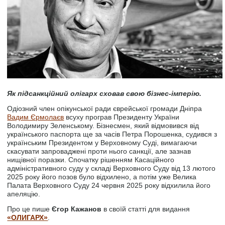
Як підсанкційний олігарх сховав свою бізнес-імперію.
Одіозний член опікунської ради єврейської громади Дніпра
Вадим Єрмолаєв
всуху програв Президенту України
Володимиру Зеленському. Бізнесмен, який відмовився від
українського паспорта ще за часів Петра Порошенка, судився з
українським Президентом у Верховному Суді, вимагаючи
скасувати запроваджені проти нього санкції, але зазнав
нищівної поразки. Спочатку рішенням Касаційного
адміністративного суду у складі Верховного Суду від 13 лютого
2025 року його позов було відхилено, а потім уже Велика
Палата Верховного Суду 24 червня 2025 року відхилила його
апеляцію.
Про це пише
Єгор Кажанов
в своїй статті для видання
«ОЛИГАРХ»
.