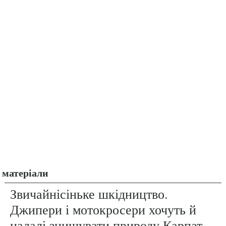
матеріали
Звичайнісіньке шкідництво.
Джипери і мотокросери хочуть й
надалі знищувати природу Карпат