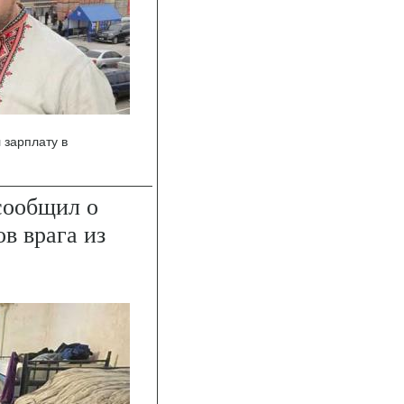
 зарплату в
сообщил о
в врага из