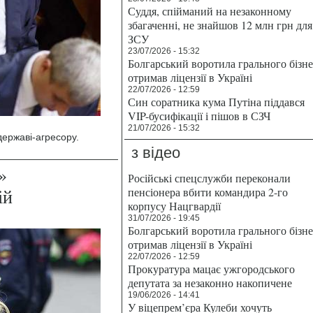
Суддя, спійманий на незаконному
збагаченні, не знайшов 12 млн грн для
ЗСУ
23/07/2026 - 15:32
Болгарський воротила грального бізн
отримав ліцензії в Україні
22/07/2026 - 12:59
Син соратника кума Путіна піддався
VIP-бусифікації і пішов в СЗЧ
21/07/2026 - 15:32
державі-агресору.
з відео
»
Російські спецслужби переконали
ій
пенсіонера вбити командира 2-го
корпусу Нацгвардії
31/07/2026 - 19:45
Болгарський воротила грального бізн
отримав ліцензії в Україні
22/07/2026 - 12:59
Прокуратура мацає ужгородського
депутата за незаконно накопичене
19/06/2026 - 14:41
У віцепрем’єра Кулеби хочуть