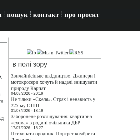
а
пошук
контакт
про проект
в полі зору
Звичайнісіньке шкідництво. Джипери і
А
мотокросери хочуть й надалі знищувати
природу Карпат
і
04/08/2026 - 20:19
Не тільки «Скеля». Страх і ненависть у
ти
225-му ОШП
31/07/2026 - 18:19
Заборонене розслідування: квартирна
уд
«схема» в родині очільника ДБР
17/07/2026 - 18:27
Психопат-городник. Портрет комбрига
Лучанова