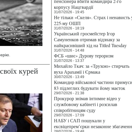
пенсіонера вбити командира 2-го
корпусу Нацгвардії
31/07/2026 - 19:45
Не тільки «Скеля». Страх і ненависть 
225-му ОШП
31/07/2026 - 18:19
Український гросмейстер Ігор
Самуненков отримав відзнаку за
найкрасивіший хід на Titled Tuesday
31/07/2026 - 14:48
перію.
ФСБ «шиє» Дурову тероризм
31/07/2026 - 13:37
Михайло Ткач: за «Трухою» стирчать
своїх курей
вуха Арахамії і Єрмака
30/07/2026 - 13:49
Командир військової частини примус
83 підлеглих будувати йому маєток
29/07/2026 - 21:38
Прокурор знімав інтимне відео у
службовому кабінеті і розсилав
співробітницям суду
29/07/2026 - 17:09
НАБУ і САП пошукали у
ексвіцепрем’єрки незаконне збагаченн
28/07/2026 - 19:48