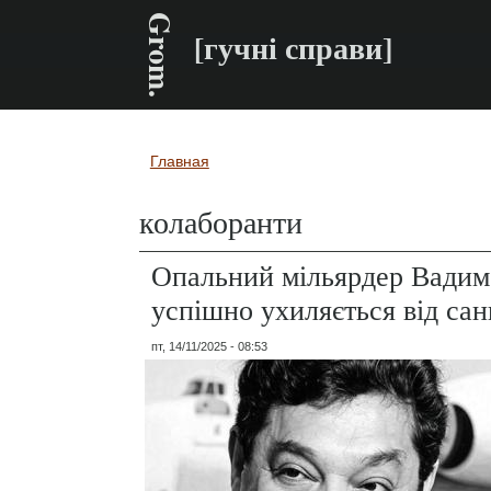
Grom.
[гучні справи]
Главная
Вы здесь
колаборанти
Опальний мільярдер Вадим
успішно ухиляється від сан
пт, 14/11/2025 - 08:53