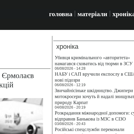
головна
матеріали
хронік
хроніка
Убивця кримінального «авторитета»
намагався сховатись від тюрми в ЗСУ
06/08/2026 - 14:28
 Єрмолаєв
НАБУ і САП вручили експослу в СШ
нові підозри
кцій
06/08/2026 - 12:19
Звичайнісіньке шкідництво. Джипери 
мотокросери хочуть й надалі знищува
природу Карпат
04/08/2026 - 20:19
Розкрадання міжнародної допомоги: с
відправив Банькова із МЗС в СІЗО
03/08/2026 - 20:43
Російські спецслужби переконали