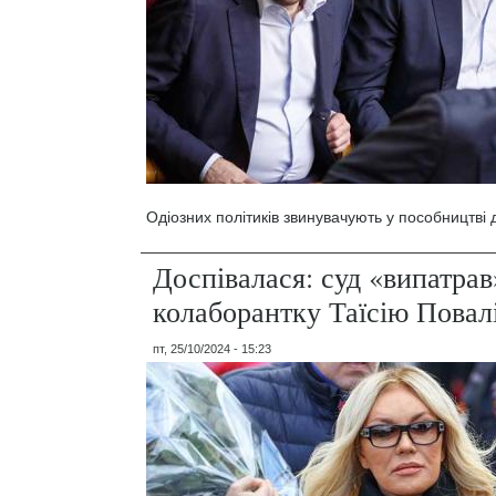
Одіозних політиків звинувачують у пособництві 
Доспівалася: суд «випатрав
колаборантку Таїсію Повал
пт, 25/10/2024 - 15:23