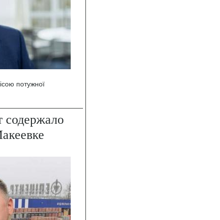
вісою потужної
т содержало
Макеевке