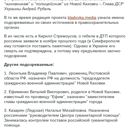
“чиновникам” и “полицейским” из Новой Каховки – Глава ДСР
Украины Андрей Рубель
В то же время редакция проекта
kladovka.media
узнала имена
подозреваемых из своих источников в правоохранительных
органах.
В их числе есть и Кирилл Стремоусов, о гибели в ДТП которого
россияне заявили в ноябре прошлого года (в Симферополе
ему готовятся поставить памятник). Однако в Украине его
смерть не подтверждена, а потому ему предъявлено заочно
подозрение.
Другие подозреваемые:
1. Леонтьев Владимир Павлович, уроженец Ростовской
области РФ, назначен РФ на должность “председателя
гражданско-военной администрации” Новой Каховки.
2. Ефименко Виталий Викторович, родился в Новой Каховке,
известный по прозвищу “Ефим”, назначен “заместителем
главы гражданско-военной администрации” города.
3. Казарян (Лядская) Наталья Михайловна. Назначена
россиянами “руководителем Центра гуманитарной помощи”.
Занималась контролем поставок российской гуманитарной
помощи.