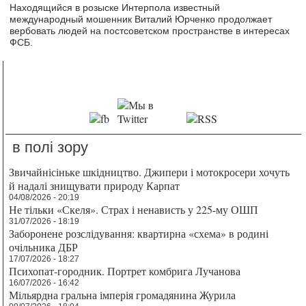
Находящийся в розыске Интерпола известный
международный мошенник Виталий Юрченко продолжает
вербовать людей на постсоветском пространстве в интересах
ФСБ.
в полі зору
Звичайнісіньке шкідництво. Джипери і мотокросери хочуть
й надалі знищувати природу Карпат
04/08/2026 - 20:19
Не тільки «Скеля». Страх і ненависть у 225-му ОШП
31/07/2026 - 18:19
Заборонене розслідування: квартирна «схема» в родині
очільника ДБР
17/07/2026 - 18:27
Психопат-городник. Портрет комбрига Лучанова
16/07/2026 - 16:42
Мільярдна гральна імперія громадянина Журила