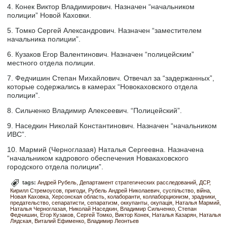
4. Конек Виктор Владимирович. Назначен “начальником
полиции” Новой Каховки.
5. Томко Сергей Александрович. Назначен “заместителем
начальника полиции”.
6. Кузаков Егор Валентинович. Назначен “полицейским”
местного отдела полиции.
7. Федчишин Степан Михайлович. Отвечал за “задержанных”,
которые содержались в камерах “Новокаховского отдела
полиции”.
8. Сильченко Владимир Алексеевич. “Полицейский”.
9. Наседкин Николай Константинович. Назначен “начальником
ИВС”.
10. Мармий (Черноглазая) Наталья Сергеевна. Назначена
“начальником кадрового обеспечения Новакаховского
городского отдела полиции”.
tags:
Андрей Рубель
Департамент стратегических расследований
ДСР
Кирилл Стремоусов
пригоди
Рубель Андрей Николаевич
суспільство
війна
Новая Каховка
Херсонская область
колаборанти
коллаборционизм
зрадники
предательство
сепаратисти
сепаратизм
оккупанты
окупація
Наталья Мармий
Наталья Черноглазая
Николай Наседкин
Владимир Сильченко
Степан
Федчишин
Егор Кузаков
Сергей Томко
Виктор Конек
Наталья Казарян
Наталья
Лядская
Виталий Ефименко
Владимир Леонтьев