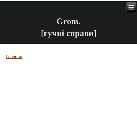
Grom.
[гучні справи]
Главная
Вы здесь