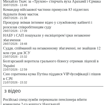
Михайло Ткач: за «Трухою» стирчать вуха Арахамії і Єрмака
30/07/2026 - 13:49
Командир військової частини примусив 83 підлеглих
будувати йому маєток
29/07/2026 - 21:38
Прокурор знімав інтимне відео у службовому кабінеті і
розсилав співробітницям суду
29/07/2026 - 17:09
НАБУ і САП пошукали у ексвіцепрем’єрки незаконне
збагачення
28/07/2026 - 19:48
Суддя, спійманий на незаконному збагаченні, не знайшов 12
млн грн для ЗСУ
23/07/2026 - 15:32
Болгарський воротила грального бізнесу отримав ліцензії в
Україні
22/07/2026 - 12:59
Син соратника кума Путіна піддався VIP-бусифікації і пішов
в СЗЧ
21/07/2026 - 15:32
з відео
Російські спецслужби переконали пенсіонера вбити
командира 2-го корпусу Нацгвардії