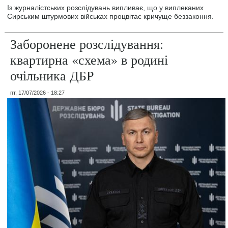
Із журналістських розслідувань випливає, що у виплеканих
Сирським штурмових військах процвітає кричуще беззаконня.
Заборонене розслідування:
квартирна «схема» в родині
очільника ДБР
пт, 17/07/2026 - 18:27