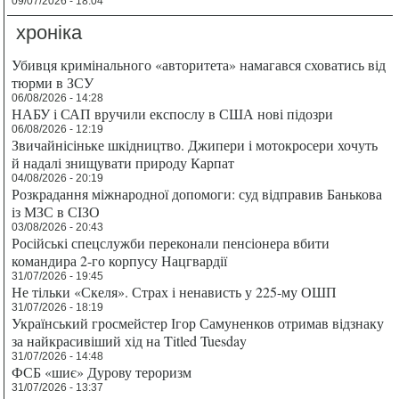
09/07/2026 - 18:04
хроніка
Убивця кримінального «авторитета» намагався сховатись від
тюрми в ЗСУ
06/08/2026 - 14:28
НАБУ і САП вручили експослу в США нові підозри
06/08/2026 - 12:19
Звичайнісіньке шкідництво. Джипери і мотокросери хочуть
й надалі знищувати природу Карпат
04/08/2026 - 20:19
Розкрадання міжнародної допомоги: суд відправив Банькова
із МЗС в СІЗО
03/08/2026 - 20:43
Російські спецслужби переконали пенсіонера вбити
командира 2-го корпусу Нацгвардії
31/07/2026 - 19:45
Не тільки «Скеля». Страх і ненависть у 225-му ОШП
31/07/2026 - 18:19
Український гросмейстер Ігор Самуненков отримав відзнаку
за найкрасивіший хід на Titled Tuesday
31/07/2026 - 14:48
ФСБ «шиє» Дурову тероризм
31/07/2026 - 13:37