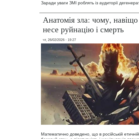
Заради уваги ЗМІ роблять із аудиторії дегенерат
Анатомія зла: чому, навіщо 
несе руйнацію і смерть
чт, 26/02/2026 - 19:27
Математично доведено, що в російській етичній