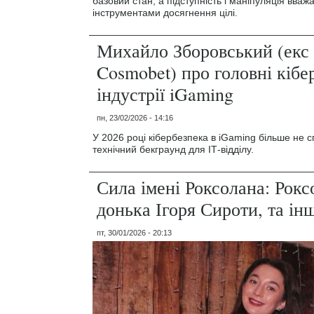
базовий стан, а підступність і маніпуляція вва
інструментами досягнення цілі.
Михайло Зборовський (екс 
Cosmobet) про головні кібе
індустрії iGaming
пн, 23/02/2026 - 14:16
У 2026 році кібербезпека в iGaming більше не 
технічний бекграунд для ІТ-відділу.
Сила імені Роксолана: Рокс
донька Ігоря Сироти, та ін
пт, 30/01/2026 - 20:13