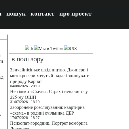
а
пошук
контакт
про проект
і
в полі зору
ти
Звичайнісіньке шкідництво. Джипери і
мотокросери хочуть й надалі знищувати
уд
природу Карпат
04/08/2026 - 20:19
Не тільки «Скеля». Страх і ненависть у
225-му ОШП
31/07/2026 - 18:19
Заборонене розслідування: квартирна
«схема» в родині очільника ДБР
у
17/07/2026 - 18:27
Психопат-городник. Портрет комбрига
Лучанова