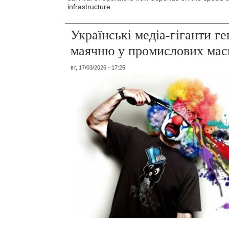
infrastructure.
Українські медіа-гіганти г
маячню у промислових ма
вт, 17/03/2026 - 17:25