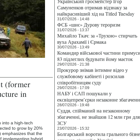
Український гросмейстер Ігор
Самуненков отримав відзнаку за
найкрасивіший хід на Titled Tuesday
31/07/2026 - 14:48
ФСБ «шиє» Дурову тероризм
31/07/2026 - 13:37
Михайло Ткач: за «Трухою» стирчать
вуха Арахамії і Єрмака
30/07/2026 - 13:49
Командир військової частини примус
83 підлеглих будувати йому маєток
29/07/2026 - 21:38
Прокурор знімав інтимне відео у
службовому кабінеті і розсилав
t (former
співробітницям суду
29/07/2026 - 17:09
ucture in
НАБУ і САП пошукали у
ексвіцепрем’єрки незаконне збагаченн
28/07/2026 - 19:48
Суддя, спійманий на незаконному
збагаченні, не знайшов 12 млн грн для
ЗСУ
m into a high-tech
pected to grow by 20%
23/07/2026 - 15:32
Болгарський воротила грального бізн
) emphasizes that the
f implementing hybrid