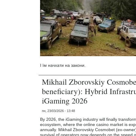
І їм начхати на закони.
Mikhail Zborovskiy Cosmobe
beneficiary): Hybrid Infrastr
iGaming 2026
пн, 23/03/2026 - 13:48
By 2026, the iGaming industry will finally transfor
ecosystem, where the online casino market is ex
annually. Mikhail Zborovskiy Cosmobet (ex-owner
survival of operators now depends on the speed o