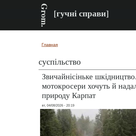
Grom.
[гучні справи]
Главная
Вы здесь
суспільство
Звичайнісіньке шкідництво
мотокросери хочуть й нада
природу Карпат
вт, 04/08/2026 - 20:19