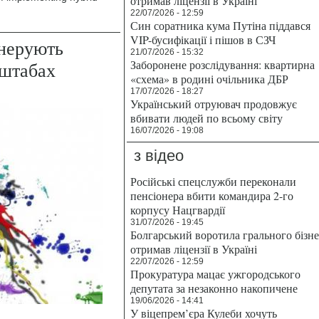
отримав ліцензії в Україні
22/07/2026 - 12:59
Син соратника кума Путіна піддався
VIP-бусифікації і пішов в СЗЧ
енерують
21/07/2026 - 15:32
Заборонене розслідування: квартирна
сштабах
«схема» в родині очільника ДБР
17/07/2026 - 18:27
Український отруювач продовжує
вбивати людей по всьому світу
16/07/2026 - 19:08
з відео
Російські спецслужби переконали
пенсіонера вбити командира 2-го
корпусу Нацгвардії
31/07/2026 - 19:45
Болгарський воротила грального бізн
отримав ліцензії в Україні
22/07/2026 - 12:59
Прокуратура мацає ужгородського
депутата за незаконно накопичене
19/06/2026 - 14:41
У віцепрем’єра Кулеби хочуть