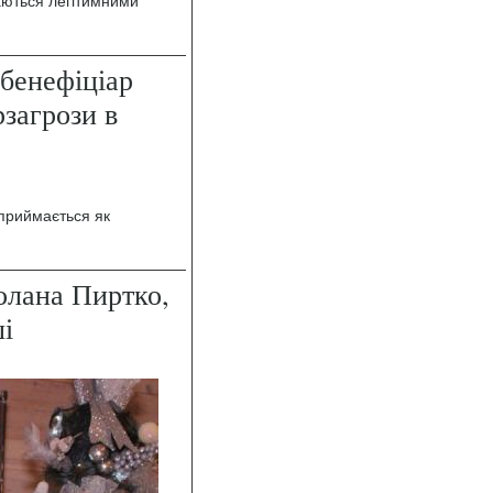
жаються легітимними
бенефіціар
рзагрози в
сприймається як
олана Пиртко,
ші