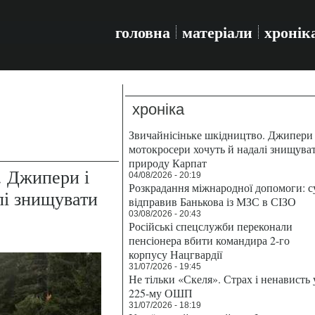
головна
матеріали
хронік
хроніка
Звичайнісіньке шкідництво. Джипери 
мотокросери хочуть й надалі знищува
природу Карпат
. Джипери і
04/08/2026 - 20:19
Розкрадання міжнародної допомоги: с
лі знищувати
відправив Банькова із МЗС в СІЗО
03/08/2026 - 20:43
Російські спецслужби переконали
пенсіонера вбити командира 2-го
корпусу Нацгвардії
31/07/2026 - 19:45
Не тільки «Скеля». Страх і ненависть 
225-му ОШП
31/07/2026 - 18:19