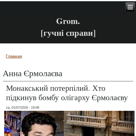
Grom.
[гучні справи]
Главная
Вы здесь
Анна Єрмолаєва
Монакський потерпілий. Хто
підкинув бомбу олігарху Єрмолаєву
ср, 01/07/2026 - 19:08