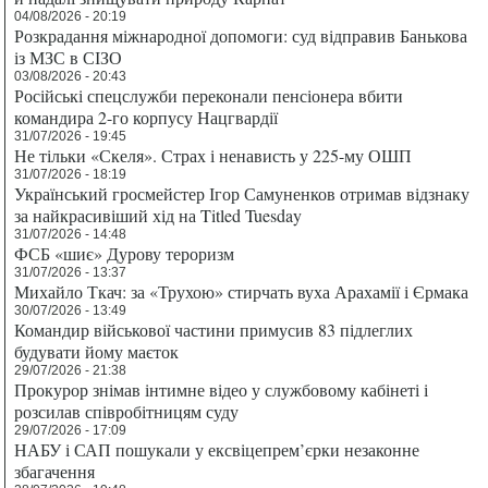
04/08/2026 - 20:19
Розкрадання міжнародної допомоги: суд відправив Банькова
із МЗС в СІЗО
03/08/2026 - 20:43
Російські спецслужби переконали пенсіонера вбити
командира 2-го корпусу Нацгвардії
31/07/2026 - 19:45
Не тільки «Скеля». Страх і ненависть у 225-му ОШП
31/07/2026 - 18:19
Український гросмейстер Ігор Самуненков отримав відзнаку
за найкрасивіший хід на Titled Tuesday
31/07/2026 - 14:48
ФСБ «шиє» Дурову тероризм
31/07/2026 - 13:37
Михайло Ткач: за «Трухою» стирчать вуха Арахамії і Єрмака
30/07/2026 - 13:49
Командир військової частини примусив 83 підлеглих
будувати йому маєток
29/07/2026 - 21:38
Прокурор знімав інтимне відео у службовому кабінеті і
розсилав співробітницям суду
29/07/2026 - 17:09
НАБУ і САП пошукали у ексвіцепрем’єрки незаконне
збагачення