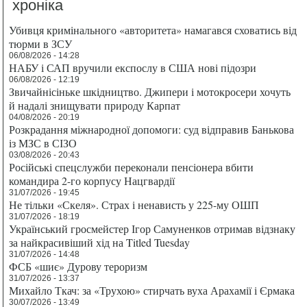
хроніка
Убивця кримінального «авторитета» намагався сховатись від
тюрми в ЗСУ
06/08/2026 - 14:28
НАБУ і САП вручили експослу в США нові підозри
06/08/2026 - 12:19
Звичайнісіньке шкідництво. Джипери і мотокросери хочуть
й надалі знищувати природу Карпат
04/08/2026 - 20:19
Розкрадання міжнародної допомоги: суд відправив Банькова
із МЗС в СІЗО
03/08/2026 - 20:43
Російські спецслужби переконали пенсіонера вбити
командира 2-го корпусу Нацгвардії
31/07/2026 - 19:45
Не тільки «Скеля». Страх і ненависть у 225-му ОШП
31/07/2026 - 18:19
Український гросмейстер Ігор Самуненков отримав відзнаку
за найкрасивіший хід на Titled Tuesday
31/07/2026 - 14:48
ФСБ «шиє» Дурову тероризм
31/07/2026 - 13:37
Михайло Ткач: за «Трухою» стирчать вуха Арахамії і Єрмака
30/07/2026 - 13:49