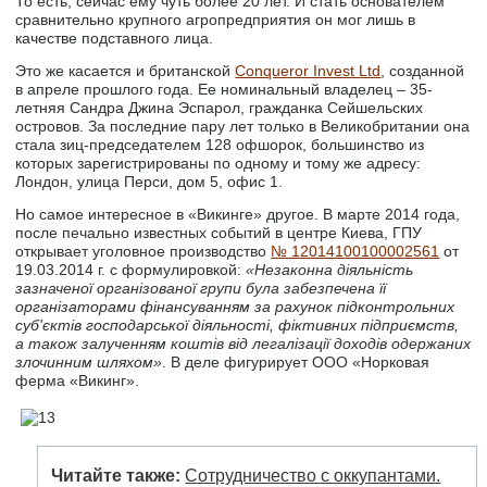
То есть, сейчас ему чуть более 20 лет. И стать основателем
сравнительно крупного агропредприятия он мог лишь в
качестве подставного лица.
Это же касается и британской
Conqueror Invest Ltd
, созданной
в апреле прошлого года. Ее номинальный владелец – 35-
летняя Сандра Джина Эспарол, гражданка Сейшельских
островов. За последние пару лет только в Великобритании она
стала зиц-председателем 128 офшорок, большинство из
которых зарегистрированы по одному и тому же адресу:
Лондон, улица Перси, дом 5, офис 1.
Но самое интересное в «Викинге» другое. В марте 2014 года,
после печально известных событий в центре Киева, ГПУ
открывает уголовное производство
№ 12014100100002561
от
19.03.2014 г. с формулировкой:
«Незаконна діяльність
зазначеної організованої групи була забезпечена її
організаторами фінансуванням за рахунок підконтрольних
суб'єктів господарської діяльності, фіктивних підприємств,
а також залученням коштів від легалізації доходів одержаних
злочинним шляхом»
. В деле фигурирует ООО «Норковая
ферма «Викинг».
Читайте также:
Сотрудничество с оккупантами.