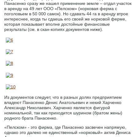
Панасенко сразу же нашел применение земле – отдал участок
в аренду на 49 лет ООО «Пелском» (норковая ферма с
поголовьем в 50 000 самок). Но сдавать 44 га в аренду втрое
интереснее, когда ты сдаешь его своей же норковой ферме,
которая показывает вполне достойные финансовые
результаты (см. в скан-копиях документов ниже).
Из документов следует, что в разных долях предприятием
владеют Панасенко Денис Анатольевич и некий Харченко
Александр Николаевич. Харченко является фигурой
номинальной, так как приходится шурином (братом жены)
родного брата Панасенко.
«Пелском» - это фирма, где Панасенко засвечен напрямую,
однако это далеко не единственный «норковый» актив Дениса