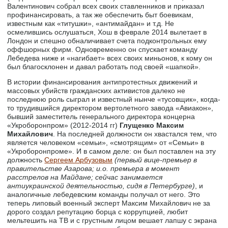
Валентинович собрал всех своих ставленников и приказал
профинансировать, а так же обеспечить быт боевикам,
известным как «титушки», «антимайдан» и т.д. Не
осмелившись ослушаться, Хош в феврале 2014 вылетает в
Лондон и спешно обналичивает счета подконтрольных ему
оффшорных фирм. Одновременно он спускает команду
Лебедева ниже и «нагибает» всех своих миньонов, к кому он
был благосклонен и давал работать под своей «шапкой».
В истории финансирования антипротестных движений и
массовых убийств гражданских активистов далеко не
последнюю роль сыграл и известный нынче «тусовщик», когда-
то трудившийся директором вертолетного завода «Авиакон»,
бывший заместитель генерального директора концерна
«Укроборонпром» (2012-2014 гг)
Глущенко Максим
Михайлович
. На последней должности он хвастался тем, что
является человеком «семьи», «смотрящим» от «Семьи» в
«Укроборонпроме». И в самом деле: он был поставлен на эту
должность
Сергеем Арбузовым
(первый вице-премьер в
правительстве Азарова; и.о. премьера в момент
расстрелов на Майдане; сейчас занимается
антиукраинской деятельностью, сидя в Петербурге)
, и
аналогичные лебедевским команды получал от него. Это
теперь липовый военный эксперт Максим Михайлович не за
дорого создал репутацию борца с коррупцией, любит
мельтешить на ТВ и с грустным лицом вешает лапшу с экрана