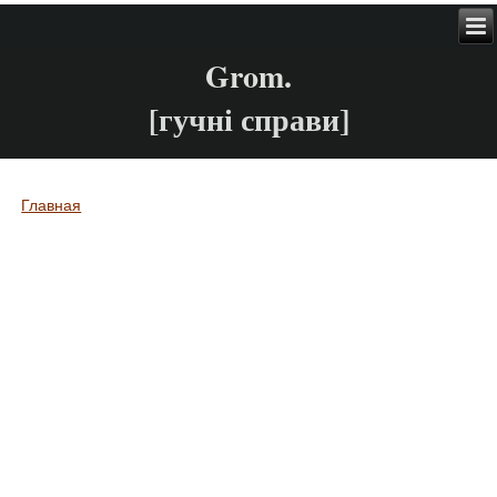
Grom.
[гучні справи]
Главная
Вы здесь