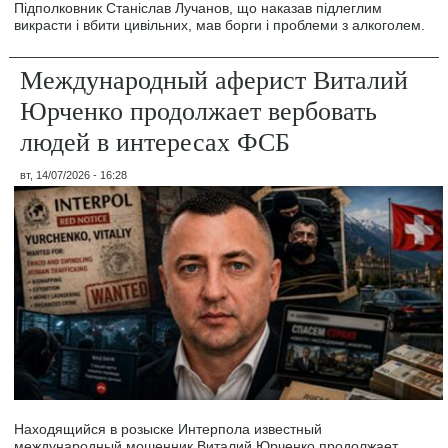
Підполковник Станіслав Лучанов, що наказав підлеглим
викрасти і вбити цивільних, мав борги і проблеми з алкоголем.
Международный аферист Виталий
Юрченко продолжает вербовать
людей в интересах ФСБ
вт, 14/07/2026 - 16:28
Находящийся в розыске Интерпола известный
международный мошенник Виталий Юрченко продолжает