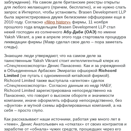
заблуждение). На самом деле британские реестры открыты
для любого желающего (причем, бесплатно), и не нужно слать
запрос в Интерпол, чтобы установить: Brasen Development LLP
была зарегистрирована двумя белизскими оффшорами еще в
2010 году. Согласно
«filing history»
фирмы, 11 ноября
прошлого года владельцем Brasen Development LLP стал
некий господин из солнечного
Абу-Даби (ОАЭ)
по имени
Yaksh Vikrant, а уже в апреле этого года стартовала процедура
ликвидации фирмы (Мавр сделал свое дело – пора заметать
следы).
Знающие люди утверждают, что на самом деле за
таинственным Yaksh Vikrant стоит интеллигентный клерк из
«Спецтехноэкспорта» Денис Панасенко. Как и за учрежденной
в Объединенных Арбаских Эмиратах офшоркой
Richcord
Limited
(не путать с одноименной китайской фирмой).
Richcord Limited также выступала «агентом» сделок
«Спецтехноэкспорта». Согласно данным из недр НАБУ,
Richcord Limited зарегистрирована непосредственно на
Панасенко, что говорит о высоком обороте и значимости
компании, иначе оформлять оффшор непосредственно, без
«фунтов» и мутной схемы аффилированных компаний, а на
себя – просто глупо.
Как рассказывают наши источники, работая уже много лет в
«теме», Денис Анатольевич на «откатах» от своих контрактов и
заработке от «обнала» чужих средств, прошедших через его