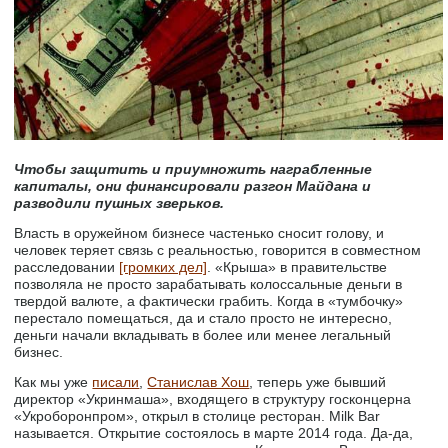
Чтобы защитить и приумножить награбленные
капиталы, они финансировали разгон Майдана и
разводили пушных зверьков.
Власть в оружейном бизнесе частенько сносит голову, и
человек теряет связь с реальностью, говорится в совместном
расследовании
[громких дел]
. «Крыша» в правительстве
позволяла не просто зарабатывать колоссальные деньги в
твердой валюте, а фактически грабить. Когда в «тумбочку»
перестало помещаться, да и стало просто не интересно,
деньги начали вкладывать в более или менее легальный
бизнес.
Как мы уже
писали
,
Станислав Хош
, теперь уже бывший
директор «Укринмаша», входящего в структуру госконцерна
«Укроборонпром», открыл в столице ресторан. Milk Bar
называется. Открытие состоялось в марте 2014 года. Да-да,