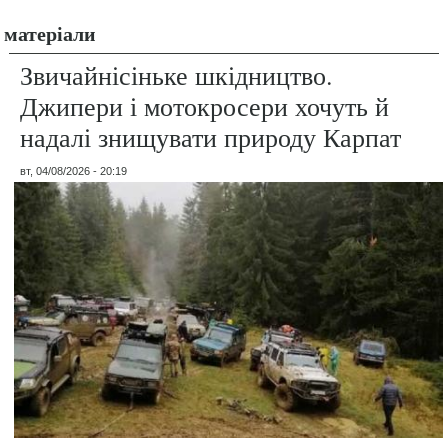
матеріали
Звичайнісіньке шкідництво.
Джипери і мотокросери хочуть й
надалі знищувати природу Карпат
вт, 04/08/2026 - 20:19