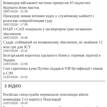
Командир військової частини примусив 83 підлеглих
будувати йому маєток
29/07/2026 - 21:38
Прокурор знімав інтимне відео у службовому кабінеті і
розсилав співробітницям суду
29/07/2026 - 17:09
НАБУ і САП пошукали у ексвіцепрем’єрки незаконне
збагачення
28/07/2026 - 19:48
Суддя, спійманий на незаконному збагаченні, не знайшов 12
млн грн для ЗСУ
23/07/2026 - 15:32
Болгарський воротила грального бізнесу отримав ліцензії в
Україні
22/07/2026 - 12:59
Син соратника кума Путіна піддався VIP-бусифікації і пішов
в СЗЧ
21/07/2026 - 15:32
з відео
Російські спецслужби переконали пенсіонера вбити
командира 2-го корпусу Нацгвардії
31/07/2026 - 19:45