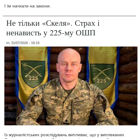
І їм начхати на закони.
Не тільки «Скеля». Страх і
ненависть у 225-му ОШП
пт, 31/07/2026 - 18:19
Із журналістських розслідувань випливає, що у виплеканих