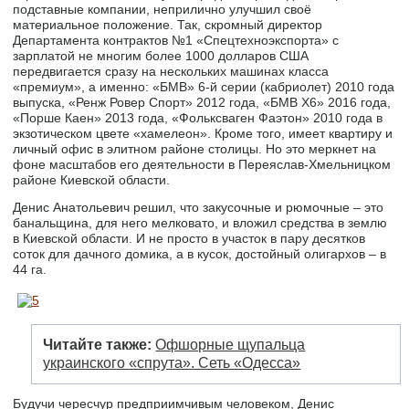
подставные компании, неприлично улучшил своё
материальное положение. Так, скромный директор
Департамента контрактов №1 «Спецтехноэкспорта» с
зарплатой не многим более 1000 долларов США
передвигается сразу на нескольких машинах класса
«премиум», а именно: «БМВ» 6-й серии (кабриолет) 2010 года
выпуска, «Ренж Ровер Спорт» 2012 года, «БМВ Х6» 2016 года,
«Порше Каен» 2013 года, «Фольксваген Фаэтон» 2010 года в
экзотическом цвете «хамелеон». Кроме того, имеет квартиру и
личный офис в элитном районе столицы. Но это меркнет на
фоне масштабов его деятельности в Переяслав-Хмельницком
районе Киевской области.
Денис Анатольевич решил, что закусочные и рюмочные – это
банальщина, для него мелковато, и вложил средства в землю
в Киевской области. И не просто в участок в пару десятков
соток для дачного домика, а в кусок, достойный олигархов – в
44 га.
Читайте также:
Офшорные щупальца
украинского «спрута». Сеть «Одесса»
Будучи чересчур предприимчивым человеком, Денис