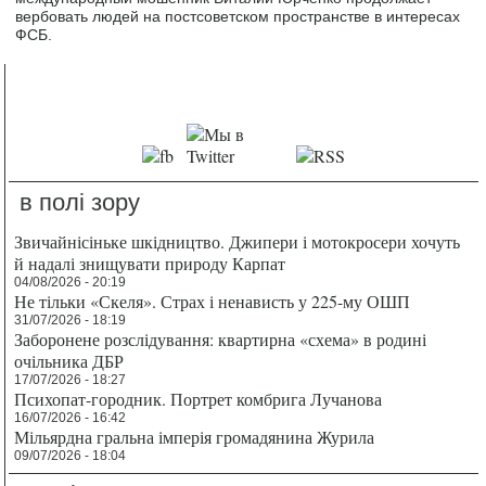
вербовать людей на постсоветском пространстве в интересах
ФСБ.
в полі зору
Звичайнісіньке шкідництво. Джипери і мотокросери хочуть
й надалі знищувати природу Карпат
04/08/2026 - 20:19
Не тільки «Скеля». Страх і ненависть у 225-му ОШП
31/07/2026 - 18:19
Заборонене розслідування: квартирна «схема» в родині
очільника ДБР
17/07/2026 - 18:27
Психопат-городник. Портрет комбрига Лучанова
16/07/2026 - 16:42
Мільярдна гральна імперія громадянина Журила
09/07/2026 - 18:04