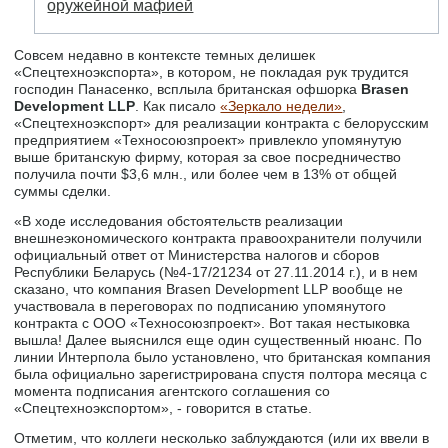
оружейной мафией
Совсем недавно в контексте темных делишек
«Спецтехноэкспорта», в котором, не покладая рук трудится
господин Панасенко, всплыла британская офшорка
Brasen
Development LLP
. Как писало
«Зеркало недели»
,
«Спецтехноэкспорт» для реализации контракта с белорусским
предприятием «Техносоюзпроект» привлекло упомянутую
выше британскую фирму, которая за свое посредничество
получила почти $3,6 млн., или более чем в 13% от общей
суммы сделки.
«В ходе исследования обстоятельств реализации
внешнеэкономического контракта правоохранители получили
официальный ответ от Министерства налогов и сборов
Республики Беларусь (№4-17/21234 от 27.11.2014 г.), и в нем
сказано, что компания Brasen Development LLP вообще не
участвовала в переговорах по подписанию упомянутого
контракта с ООО «Техносоюзпроект». Вот такая нестыковка
вышла! Далее выяснился еще один существенный нюанс. По
линии Интерпола было установлено, что британская компания
была официально зарегистрирована спустя полтора месяца с
момента подписания агентского соглашения со
«Спецтехноэкспортом», - говорится в статье.
Отметим, что коллеги несколько заблуждаются (или их ввели в