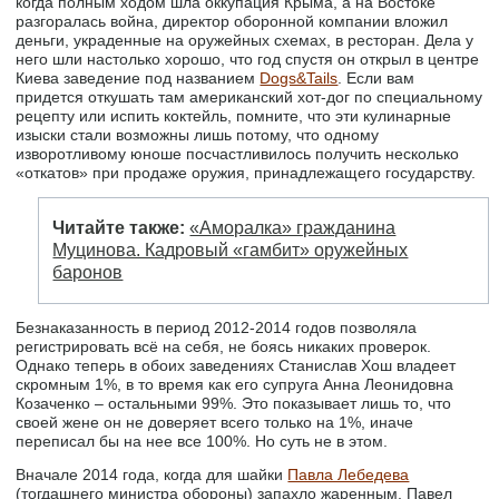
когда полным ходом шла оккупация Крыма, а на Востоке
разгоралась война, директор оборонной компании вложил
деньги, украденные на оружейных схемах, в ресторан. Дела у
него шли настолько хорошо, что год спустя он открыл в центре
Киева заведение под названием
Dogs&Tails
. Если вам
придется откушать там американский хот-дог по специальному
рецепту или испить коктейль, помните, что эти кулинарные
изыски стали возможны лишь потому, что одному
изворотливому юноше посчастливилось получить несколько
«откатов» при продаже оружия, принадлежащего государству.
Читайте также:
«Аморалка» гражданина
Муцинова. Кадровый «гамбит» оружейных
баронов
Безнаказанность в период 2012-2014 годов позволяла
регистрировать всё на себя, не боясь никаких проверок.
Однако теперь в обоих заведениях Станислав Хош владеет
скромным 1%, в то время как его супруга Анна Леонидовна
Козаченко – остальными 99%. Это показывает лишь то, что
своей жене он не доверяет всего только на 1%, иначе
переписал бы на нее все 100%. Но суть не в этом.
Вначале 2014 года, когда для шайки
Павла Лебедева
(тогдашнего министра обороны) запахло жаренным, Павел