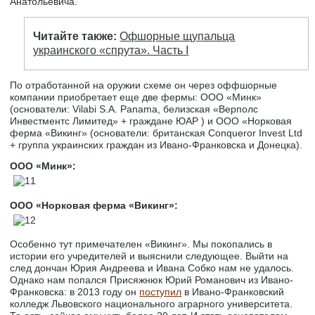
Анатольевича.
Читайте также:
Офшорные щупальца
украинского «спрута». Часть I
По отработанной на оружии схеме он через оффшорные
компании приобретает еще две фермы: ООО «Минк»
(основатели: Vilabi S.A. Panama, белизская «Верполс
Инвестментс Лимитед» + граждане ЮАР ) и ООО «Норковая
ферма «Викинг» (основатели: британская Conqueror Invest Ltd
+ группа украинских граждан из Ивано-Франковска и Донецка).
ООО «Минк»:
ООО «Норковая ферма «Викинг»:
Особенно тут примечателен «Викинг». Мы покопались в
истории его учредителей и выяснили следующее. Выйти на
след дончан Юрия Андреева и Ивана Собко нам не удалось.
Однако нам попался Присяжнюк Юрий Романович из Ивано-
Франковска: в 2013 году он
поступил
в Ивано-Франковский
колледж Львовского национального аграрного университета.