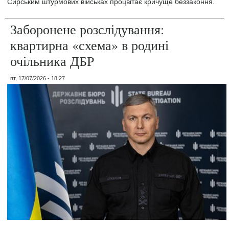
Сирським штурмових військах процвітає кричуще беззаконня.
Заборонене розслідування:
квартирна «схема» в родині
очільника ДБР
пт, 17/07/2026 - 18:27