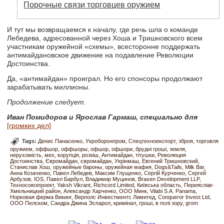
Порочные связи торговцев оружием
И тут мы возвращаемся к началу, где речь шла о команде
Лебедева, адресованной через Хоша и Тришновского всем
участникам оружейной «схемы», всесторонне поддержать
антимайдановское движение на подавление Революции
Достоинства.
Да, «антимайдан» проиграл. Но его спонсоры продолжают
зарабатывать миллионы.
Продолжение следует.
Иван Помидоров и Ярослав Гармаш, специально для
[громких дел]
Tags:
Денис Панасенко
Укроборонпром
Спецтехноекспорт
зброя
торговля
оружием
оффшор
оффшоры
офшор
офшори
брудні гроші
земля
нерухомість
мех
корупція
розкіш
Антимайдан
тітушки
Революция
Достоинства
Євромайдан
євромайдан
Укрінмаш
Евгений Тришновский
Станислав Хош
оружейные бароны
оружейная мафия
Dogs&Tails
Milk Bar
Анна Козаченко
Павел Лебедев
Максим Глущенко
Сергій Курченко
Сергей
Арбузов
IOS
Павел Барбул
Владимир Муцинов
Brasen Development LLP
Техносоюзпроект
Yaksh Vikrant
Richcord Limited
Київська область
Переяслав-
Хмельницкий район
Александр Харченко
ООО Минк
Vilabi S.A. Panama
Норковая ферма Викинг
Верполс Инвестментс Лимитед
Conqueror Invest Ltd
ООО Пелском
Сандра Джина Эспарол
кримінал
гроші
в полі зору
grom