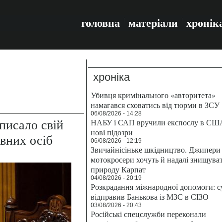
головна
матеріали
хронік
хроніка
Убивця кримінального «авторитета»
намагався сховатись від тюрми в ЗСУ
06/08/2026 - 14:28
писало свій
НАБУ і САП вручили експослу в СШ
нові підозри
авних осіб
06/08/2026 - 12:19
Звичайнісіньке шкідництво. Джипери 
мотокросери хочуть й надалі знищува
природу Карпат
04/08/2026 - 20:19
Розкрадання міжнародної допомоги: с
відправив Банькова із МЗС в СІЗО
03/08/2026 - 20:43
Російські спецслужби переконали