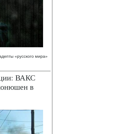
адепты «русского мира»
пции: ВАКС
 конюшен в