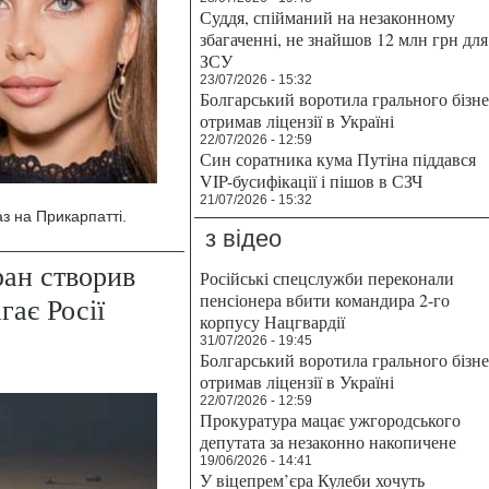
Суддя, спійманий на незаконному
збагаченні, не знайшов 12 млн грн для
ЗСУ
23/07/2026 - 15:32
Болгарський воротила грального бізн
отримав ліцензії в Україні
22/07/2026 - 12:59
Син соратника кума Путіна піддався
VIP-бусифікації і пішов в СЗЧ
21/07/2026 - 15:32
аз на Прикарпатті.
з відео
ран створив
Російські спецслужби переконали
пенсіонера вбити командира 2-го
гає Росії
корпусу Нацгвардії
31/07/2026 - 19:45
Болгарський воротила грального бізн
отримав ліцензії в Україні
22/07/2026 - 12:59
Прокуратура мацає ужгородського
депутата за незаконно накопичене
19/06/2026 - 14:41
У віцепрем’єра Кулеби хочуть