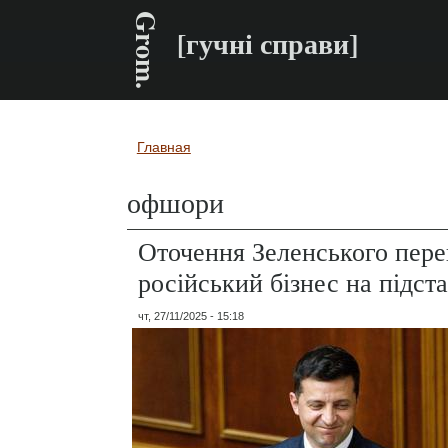
Grom.
[гучні справи]
Главная
Вы здесь
офшори
Оточення Зеленського пере
російський бізнес на підст
чт, 27/11/2025 - 15:18