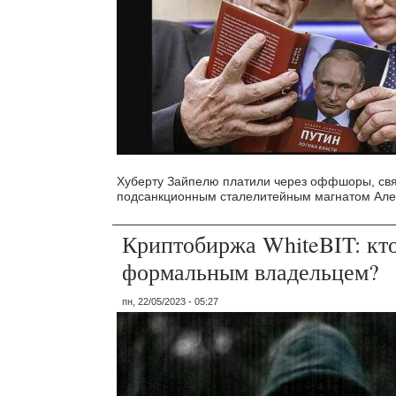
Хуберту Зайпелю платили через оффшоры, св
подсанкционным сталелитейным магнатом Ал
Криптобиржа WhiteBIT: кто
формальным владельцем?
пн, 22/05/2023 - 05:27