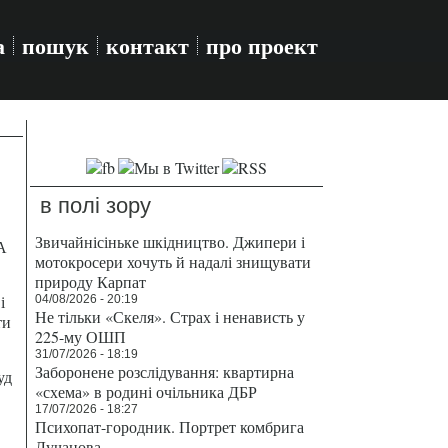
а
пошук
контакт
про проект
в полі зору
Звичайнісіньке шкідництво. Джипери і
А
мотокросери хочуть й надалі знищувати
природу Карпат
і
04/08/2026 - 20:19
Не тільки «Скеля». Страх і ненависть у
ти
225-му ОШП
31/07/2026 - 18:19
Заборонене розслідування: квартирна
уд
«схема» в родині очільника ДБР
17/07/2026 - 18:27
Психопат-городник. Портрет комбрига
Лучанова