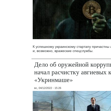
К успешному украинскому стартапу причастны 
и, возможно, вражеские спецслужбы.
Дело об оружейной корру
начал расчистку авгиевых
«Укринмаше»
вс, 04/12/2022 - 15:26