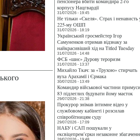
пенсіонера вбити командира 2-го
корпусу Нацгвардії
31/07/2026 - 19:45
Не тільки «Скеля». Страх і ненависть 
225-му ОШП
31/07/2026 - 18:19
Український гросмейстер Ігор
Самуненков отримав відзнаку за
найкрасивіший хід на Titled Tuesday
31/07/2026 - 14:48
ФСБ «шиє» Дурову тероризм
31/07/2026 - 13:37
Михайло Ткач: за «Трухою» стирчать
ького
вуха Арахамії і Єрмака
30/07/2026 - 13:49
Командир військової частини примус
83 підлеглих будувати йому маєток
29/07/2026 - 21:38
Прокурор знімав інтимне відео у
службовому кабінеті і розсилав
співробітницям суду
29/07/2026 - 17:09
НАБУ і САП пошукали у
ексвіцепрем’єрки незаконне збагаченн
28/07/2026 - 19:48