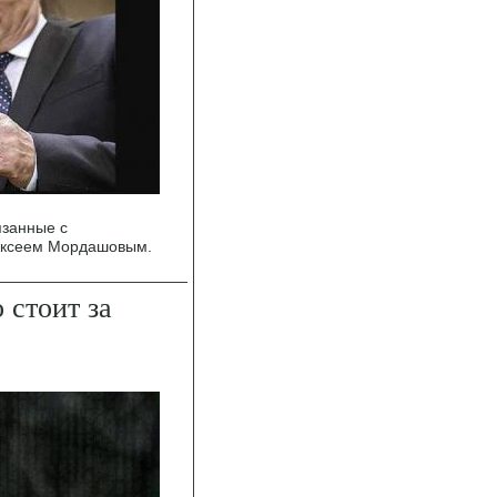
язанные с
ексеем Мордашовым.
 стоит за