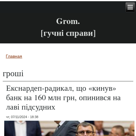
Grom.
[гучні справи]
Главная
Вы здесь
гроші
Екснардеп-радикал, що «кинув»
банк на 160 млн грн, опинився на
лаві підсудних
чт, 07/11/2024 - 18:38