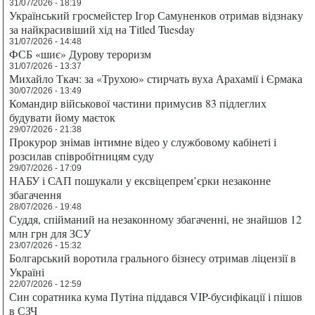
31/07/2026 - 18:19
Український гросмейстер Ігор Самуненков отримав відзнаку
за найкрасивіший хід на Titled Tuesday
31/07/2026 - 14:48
ФСБ «шиє» Дурову тероризм
31/07/2026 - 13:37
Михайло Ткач: за «Трухою» стирчать вуха Арахамії і Єрмака
30/07/2026 - 13:49
Командир військової частини примусив 83 підлеглих
будувати йому маєток
29/07/2026 - 21:38
Прокурор знімав інтимне відео у службовому кабінеті і
розсилав співробітницям суду
29/07/2026 - 17:09
НАБУ і САП пошукали у ексвіцепрем’єрки незаконне
збагачення
28/07/2026 - 19:48
Суддя, спійманий на незаконному збагаченні, не знайшов 12
млн грн для ЗСУ
23/07/2026 - 15:32
Болгарський воротила грального бізнесу отримав ліцензії в
Україні
22/07/2026 - 12:59
Син соратника кума Путіна піддався VIP-бусифікації і пішов
в СЗЧ