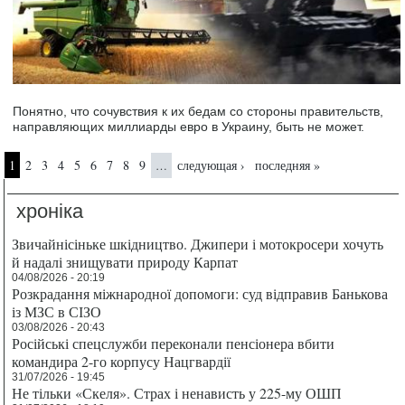
Понятно, что сочувствия к их бедам со стороны правительств,
направляющих миллиарды евро в Украину, быть не может.
Страницы
1
2
3
4
5
6
7
8
9
следующая ›
последняя »
…
хроніка
Звичайнісіньке шкідництво. Джипери і мотокросери хочуть
й надалі знищувати природу Карпат
04/08/2026 - 20:19
Розкрадання міжнародної допомоги: суд відправив Банькова
із МЗС в СІЗО
03/08/2026 - 20:43
Російські спецслужби переконали пенсіонера вбити
командира 2-го корпусу Нацгвардії
31/07/2026 - 19:45
Не тільки «Скеля». Страх і ненависть у 225-му ОШП