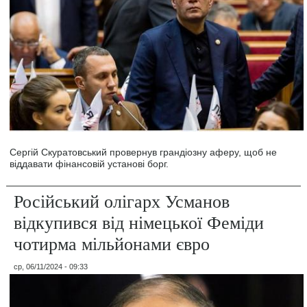
Сергій Скуратовський провернув грандіозну аферу, щоб не
віддавати фінансовій установі борг.
Російський олігарх Усманов
відкупився від німецької Феміди
чотирма мільйонами євро
ср, 06/11/2024 - 09:33