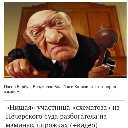
Павел Барбул, Владислав Бельбас и Ко таки ответят перед
законом.
«Нищая» участница «схематоза» из
Печерского суда разбогатела на
маминых пирожках (+видео)