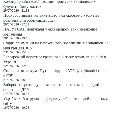
Командир військової частини примусив 83 підлеглих
будувати йому маєток
29/07/2026 - 21:38
Прокурор знімав інтимне відео у службовому кабінеті і
розсилав співробітницям суду
29/07/2026 - 17:09
НАБУ і САП пошукали у ексвіцепрем’єрки незаконне
збагачення
28/07/2026 - 19:48
Суддя, спійманий на незаконному збагаченні, не знайшов 12
млн грн для ЗСУ
23/07/2026 - 15:32
Болгарський воротила грального бізнесу отримав ліцензії в
Україні
22/07/2026 - 12:59
Син соратника кума Путіна піддався VIP-бусифікації і пішов
в СЗЧ
21/07/2026 - 15:32
Заборонене розслідування: квартирна «схема» в родині
очільника ДБР
17/07/2026 - 18:27
Український отруювач продовжує вбивати людей по всьому
світу
16/07/2026 - 19:08