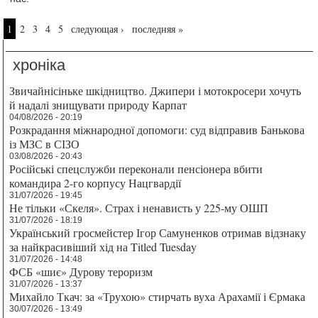
Страницы
1
2
3
4
5
следующая ›
последняя »
хроніка
Звичайнісіньке шкідництво. Джипери і мотокросери хочуть
й надалі знищувати природу Карпат
04/08/2026 - 20:19
Розкрадання міжнародної допомоги: суд відправив Банькова
із МЗС в СІЗО
03/08/2026 - 20:43
Російські спецслужби переконали пенсіонера вбити
командира 2-го корпусу Нацгвардії
31/07/2026 - 19:45
Не тільки «Скеля». Страх і ненависть у 225-му ОШП
31/07/2026 - 18:19
Український гросмейстер Ігор Самуненков отримав відзнаку
за найкрасивіший хід на Titled Tuesday
31/07/2026 - 14:48
ФСБ «шиє» Дурову тероризм
31/07/2026 - 13:37
Михайло Ткач: за «Трухою» стирчать вуха Арахамії і Єрмака
30/07/2026 - 13:49