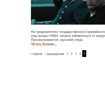
На предприятиях государственного оружейного
под прицел НАБУ, начали избавляться от корр
Просматривается «русский след».
Читать больше...
Страницы
« первая
‹ предыдущая
1
2
3
4
5