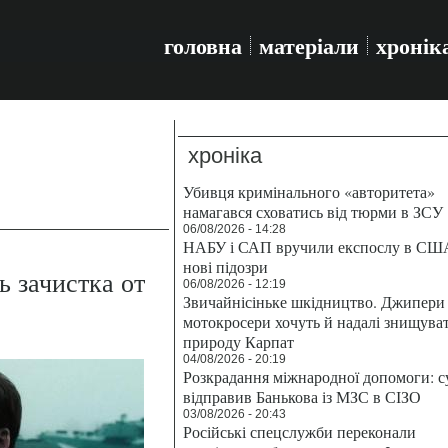
головна
матеріали
хронік
хроніка
Убивця кримінального «авторитета»
намагався сховатись від тюрми в ЗСУ
06/08/2026 - 14:28
НАБУ і САП вручили експослу в СШ
нові підозри
 зачистка от
06/08/2026 - 12:19
Звичайнісіньке шкідництво. Джипери 
мотокросери хочуть й надалі знищува
природу Карпат
04/08/2026 - 20:19
Розкрадання міжнародної допомоги: с
відправив Банькова із МЗС в СІЗО
03/08/2026 - 20:43
Російські спецслужби переконали