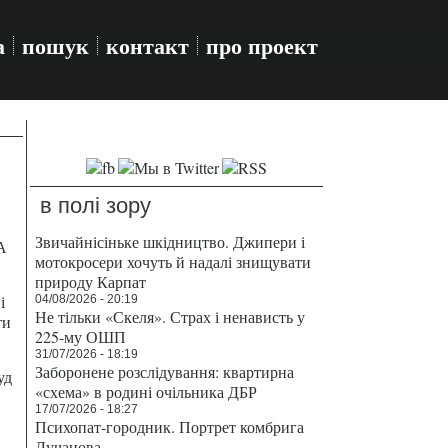
а
пошук
контакт
про проект
в полі зору
Звичайнісіньке шкідництво. Джипери і
А
мотокросери хочуть й надалі знищувати
природу Карпат
і
04/08/2026 - 20:19
Не тільки «Скеля». Страх і ненависть у
ти
225-му ОШП
31/07/2026 - 18:19
Заборонене розслідування: квартирна
уд
«схема» в родині очільника ДБР
17/07/2026 - 18:27
Психопат-городник. Портрет комбрига
Лучанова