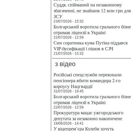
Суддя, спійманий на незаконному
збагаченні, не знайшов 12 млн грн для
ЗСУ
23/07/2026 - 15:32
Болгарський воротила грального бізн
отримав ліцензії в Україні
22/07/2026 - 12:59
Син соратника кума Путіна піддався
VIP-бусифікації і пішов в СЗЧ
21/07/2026 - 15:32
з відео
Російські спецслужби переконали
пенсіонера вбити командира 2-го
корпусу Нацгвардії
31/07/2026 - 19:45
Болгарський воротила грального бізн
отримав ліцензії в Україні
22/07/2026 - 12:59
Прокуратура мацає ужгородського
депутата за незаконно накопичене
19/06/2026 - 14:41
У віцепрем’єра Кулеби хочуть