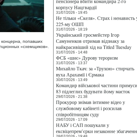
пенсіонера вбити командира 2-го
корпусу Нацгвардії
31/07/2026 - 19:45
Не тільки «Скеля». Страх і ненависть 
225-му ОШП
31/07/2026 - 18:19
Український гросмейстер Ігор
Самуненков отримав відзнаку за
 концерна, попавших
найкрасивіший хід на Titled Tuesday
упционных «схемщиков».
31/07/2026 - 14:48
ФСБ «шиє» Дурову тероризм
31/07/2026 - 13:37
Михайло Ткач: за «Трухою» стирчать
вуха Арахамії і Єрмака
30/07/2026 - 13:49
Командир військової частини примус
83 підлеглих будувати йому маєток
29/07/2026 - 21:38
Прокурор знімав інтимне відео у
службовому кабінеті і розсилав
співробітницям суду
29/07/2026 - 17:09
НАБУ і САП пошукали у
ексвіцепрем’єрки незаконне збагаченн
28/07/2026 - 19:48