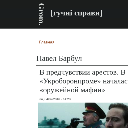
Grom.
[гучні справи]
Главная
Вы здесь
Павел Барбул
В предчувствии арестов. В
«Укроборонпроме» началась
«оружейной мафии»
пн, 04/07/2016 - 14:20