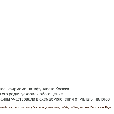
лась фирмами латифундиста Косюка
 его родня ускорили обогащение
аины участвовали в схемах уклонения от уплаты налогов
хозяйства
лесхозы
вырубка леса
древесина
лобби
лобізм
законы
Верховная Рада