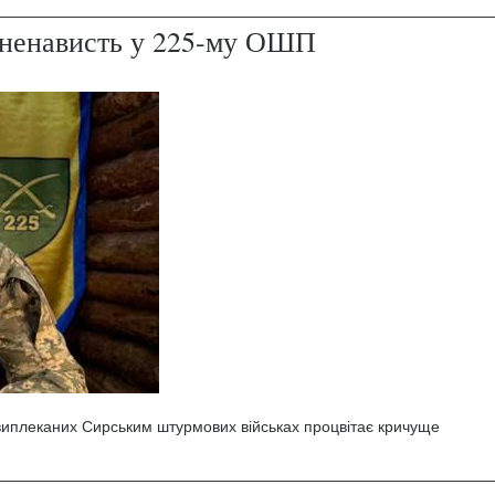
і ненависть у 225-му ОШП
 виплеканих Сирським штурмових військах процвітає кричуще