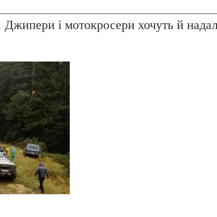
. Джипери і мотокросери хочуть й надал