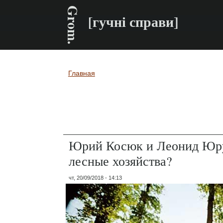
Grom.
[гучні справи]
Главная
Вы здесь
Юрий Косюк и Леонид Юруш
лесные хозяйства?
чт, 20/09/2018 - 14:13