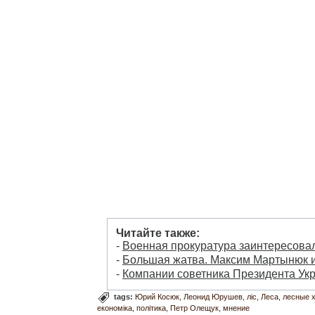
Читайте также:
-
Военная прокуратура заинтересова
-
Большая жатва. Максим Мартынюк и
-
Компании советника Президента Укр
tags:
Юрий Косюк
Леонид Юрушев
ліс
Леса
лесные 
економіка
політика
Петр Олещук
мнение