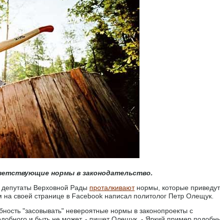
ветствующие нормы в законодательство.
 депутаты Верховной Рады
проталкивают
нормы, которые приведут
м на своей странице в Facebook написал политолог Петр Олещук.
бность "засовывать" невероятные нормы в законопроекты с
подобного и быть не может, - пишет Олещук. - Яркий пример подобн