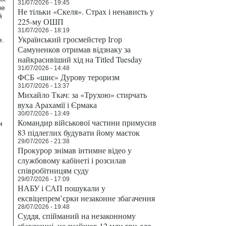
31/07/2026 - 19:45
ые
Не тільки «Скеля». Страх і ненависть у
й
225-му ОШП
31/07/2026 - 18:19
Український гросмейстер Ігор
я.
Самуненков отримав відзнаку за
найкрасивіший хід на Titled Tuesday
31/07/2026 - 14:48
ФСБ «шиє» Дурову тероризм
31/07/2026 - 13:37
Михайло Ткач: за «Трухою» стирчать
вуха Арахамії і Єрмака
30/07/2026 - 13:49
Командир військової частини примусив
и
83 підлеглих будувати йому маєток
29/07/2026 - 21:38
Прокурор знімав інтимне відео у
службовому кабінеті і розсилав
співробітницям суду
29/07/2026 - 17:09
НАБУ і САП пошукали у
ексвіцепрем’єрки незаконне збагачення
28/07/2026 - 19:48
Суддя, спійманий на незаконному
збагаченні, не знайшов 12 млн грн для