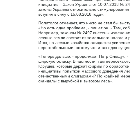
инициатив – Закон Украины от 10.07.2018 № 2
законы Украины относительно стимулирования 
вступил в силу с 15.08.2018 года».
Политолог отмечает, что никто не стал бы выс
«Но есть одна проблема, - пишет он. - Там, со
Например, законом № 2497 внесены изменения 
лесные земли состоит из земельного налога и
Итак, на лесные хозяйства ожидается усиление
нерентабельными, потому что и так едва сущес
«Теперь дальше, - продолжает Петр Олещук. - 
широкую огласку. В частности, там пересекают
Юрушев, которые держат фирмы по обработке л
инициативы попыткой массового доведения лес
отечественными олигархами? По крайней мере
скандалы с вырубкой и вывозом леса».