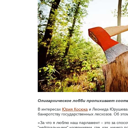
Олигархическое лобби пропихивает соот
В интересах
Юрия Косюка
и Леонида Юрушева
банкротству государственных лесхозов. Об это
«За что я люблю наш парламент – это за спосо
"нейтральными" названиями, где, как, ничего 