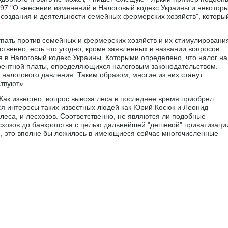
497 "О внесении изменений в Налоговый кодекс Украины и некотор
создания и деятельности семейных фермерских хозяйств", которы
тупать против семейных и фермерских хозяйств и их стимулировани
бственно, есть что угодно, кроме заявленных в названии вопросов.
в Налоговый кодекс Украины. Которыми определено, что налог на
 рентной платы, определяющихся налоговым законодательством.
 налогового давления. Таким образом, многие из них станут
твуют».
Как известно, вопрос вывоза леса в последнее время приобрел
ся интересы таких известных людей как Юрий Косюк и Леонид
еса, и лесхозов. Соответственно, не являются ли подобные
хозов до банкротства с целью дальнейшей "дешевой" приватизаци
, это вполне бы ложилось в имеющиеся сейчас многочисленные