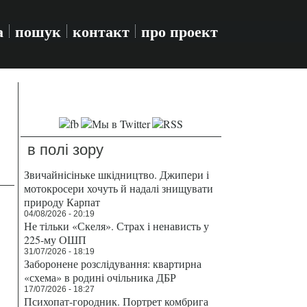
а
пошук
контакт
про проект
в полі зору
Звичайнісіньке шкідництво. Джипери і
мотокросери хочуть й надалі знищувати
природу Карпат
04/08/2026 - 20:19
Не тільки «Скеля». Страх і ненависть у
225-му ОШП
31/07/2026 - 18:19
Заборонене розслідування: квартирна
«схема» в родині очільника ДБР
17/07/2026 - 18:27
Психопат-городник. Портрет комбрига