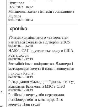
Лучанова
16/07/2026 - 16:42
Мільярдна гральна імперія громадянина
Журила
09/07/2026 - 18:04
хроніка
Убивця кримінального «авторитета»
намагався сховатись від тюрми в ЗСУ
06/08/2026 - 14:28
НАБУ і САП вручили експослу в США
нові підозри
06/08/2026 - 12:19
Звичайнісіньке шкідництво. Джипери і
мотокросери хочуть й надалі знищувати
природу Карпат
04/08/2026 - 20:19
Розкрадання міжнародної допомоги: суд
відправив Банькова із МЗС в СІЗО
03/08/2026 - 20:43
 к
Російські спецслужби переконали
пенсіонера вбити командира 2-го
корпусу Нацгвардії
ых