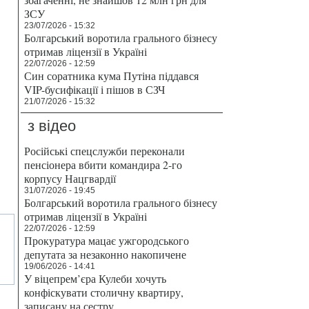
ЗСУ
23/07/2026 - 15:32
Болгарський воротила грального бізнесу
отримав ліцензії в Україні
22/07/2026 - 12:59
Син соратника кума Путіна піддався
VIP-бусифікації і пішов в СЗЧ
21/07/2026 - 15:32
з відео
Російські спецслужби переконали
пенсіонера вбити командира 2-го
корпусу Нацгвардії
31/07/2026 - 19:45
Болгарський воротила грального бізнесу
отримав ліцензії в Україні
22/07/2026 - 12:59
Прокуратура мацає ужгородського
депутата за незаконно накопичене
19/06/2026 - 14:41
У віцепрем’єра Кулеби хочуть
конфіскувати столичну квартиру,
записану на сестру