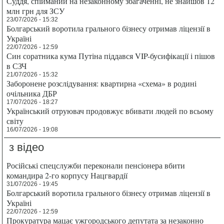
Суддя, спійманий на незаконному збагаченні, не знайшов 12
млн грн для ЗСУ
23/07/2026 - 15:32
Болгарський воротила грального бізнесу отримав ліцензії в
Україні
22/07/2026 - 12:59
Син соратника кума Путіна піддався VIP-бусифікації і пішов
в СЗЧ
21/07/2026 - 15:32
Заборонене розслідування: квартирна «схема» в родині
очільника ДБР
17/07/2026 - 18:27
Український отруювач продовжує вбивати людей по всьому
світу
16/07/2026 - 19:08
з відео
Російські спецслужби переконали пенсіонера вбити
командира 2-го корпусу Нацгвардії
31/07/2026 - 19:45
Болгарський воротила грального бізнесу отримав ліцензії в
Україні
22/07/2026 - 12:59
Прокуратура мацає ужгородського депутата за незаконно