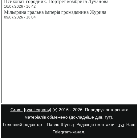
Психопат-городник. Портрет комбрига Лучанова
16/07/2026 - 16:42
Мільярдна гральна імперія громадянина Журила
09/07/2026 - 18:04
Grom.
[гучні справи]
(с) 2016 - 2026. Передрук авторських
матеріалів обмежено (докладніше див.
тут
).
Головний редактор – Павло Шульц. Редакція і контакти -
тут
. Наш
Telegram-канал
.