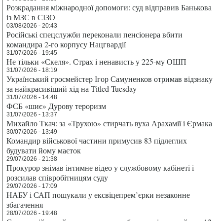
Розкрадання міжнародної допомоги: суд відправив Банькова
із МЗС в СІЗО
03/08/2026 - 20:43
Російські спецслужби переконали пенсіонера вбити
командира 2-го корпусу Нацгвардії
31/07/2026 - 19:45
Не тільки «Скеля». Страх і ненависть у 225-му ОШП
31/07/2026 - 18:19
Український гросмейстер Ігор Самуненков отримав відзнаку
за найкрасивіший хід на Titled Tuesday
31/07/2026 - 14:48
ФСБ «шиє» Дурову тероризм
31/07/2026 - 13:37
Михайло Ткач: за «Трухою» стирчать вуха Арахамії і Єрмака
30/07/2026 - 13:49
Командир військової частини примусив 83 підлеглих
будувати йому маєток
29/07/2026 - 21:38
Прокурор знімав інтимне відео у службовому кабінеті і
розсилав співробітницям суду
29/07/2026 - 17:09
НАБУ і САП пошукали у ексвіцепрем’єрки незаконне
збагачення
28/07/2026 - 19:48