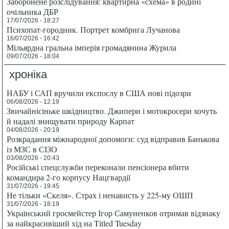
Заборонене розслідування: квартирна «схема» в родині
очільника ДБР
17/07/2026 - 18:27
Психопат-городник. Портрет комбрига Лучанова
16/07/2026 - 16:42
Мільярдна гральна імперія громадянина Журила
09/07/2026 - 18:04
хроніка
НАБУ і САП вручили експослу в США нові підозри
06/08/2026 - 12:19
Звичайнісіньке шкідництво. Джипери і мотокросери хочуть
й надалі знищувати природу Карпат
04/08/2026 - 20:19
Розкрадання міжнародної допомоги: суд відправив Банькова
із МЗС в СІЗО
03/08/2026 - 20:43
Російські спецслужби переконали пенсіонера вбити
командира 2-го корпусу Нацгвардії
31/07/2026 - 19:45
Не тільки «Скеля». Страх і ненависть у 225-му ОШП
31/07/2026 - 18:19
Український гросмейстер Ігор Самуненков отримав відзнаку
за найкрасивіший хід на Titled Tuesday