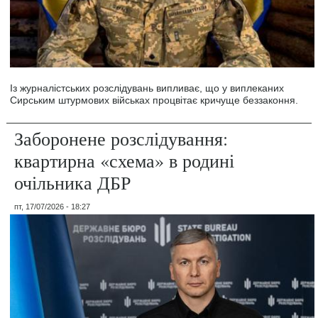
Із журналістських розслідувань випливає, що у виплеканих
Сирським штурмових військах процвітає кричуще беззаконня.
Заборонене розслідування:
квартирна «схема» в родині
очільника ДБР
пт, 17/07/2026 - 18:27