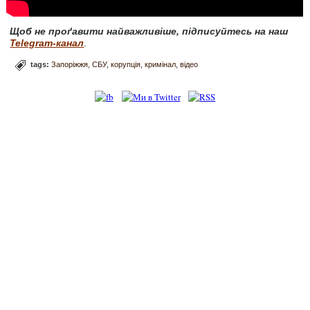
Щоб не проґавити найважливіше, підписуйтесь на наш
Telegram-канал
.
tags:
Запоріжжя
СБУ
корупція
кримінал
відео