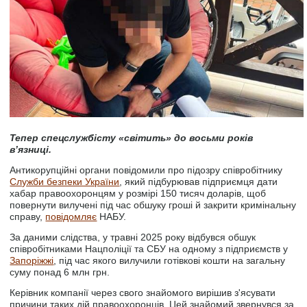
Тепер спецслужбісту «світить» до восьми років
в’язниці.
Антикорупційні органи повідомили про підозру співробітнику
Служби безпеки України
, який підбурював підприємця дати
хабар правоохоронцям у розмірі 150 тисяч доларів, щоб
повернути вилучені під час обшуку гроші й закрити кримінальну
справу,
повідомляє
НАБУ.
За даними слідства, у травні 2025 року відбувся обшук
співробітниками Нацполіції та СБУ на одному з підприємств у
Запоріжжі
, під час якого вилучили готівкові кошти на загальну
суму понад 6 млн грн.
Керівник компанії через свого знайомого вирішив з'ясувати
причини таких дій правоохоронців. Цей знайомий звернувся за