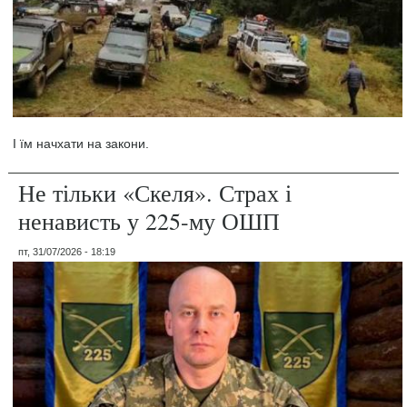
І їм начхати на закони.
Не тільки «Скеля». Страх і
ненависть у 225-му ОШП
пт, 31/07/2026 - 18:19