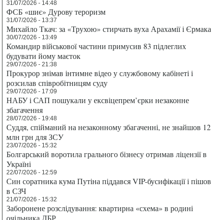
31/07/2026 - 14:48
ФСБ «шиє» Дурову тероризм
31/07/2026 - 13:37
Михайло Ткач: за «Трухою» стирчать вуха Арахамії і Єрмака
30/07/2026 - 13:49
Командир військової частини примусив 83 підлеглих
будувати йому маєток
29/07/2026 - 21:38
Прокурор знімав інтимне відео у службовому кабінеті і
розсилав співробітницям суду
29/07/2026 - 17:09
НАБУ і САП пошукали у ексвіцепрем’єрки незаконне
збагачення
28/07/2026 - 19:48
Суддя, спійманий на незаконному збагаченні, не знайшов 12
млн грн для ЗСУ
23/07/2026 - 15:32
Болгарський воротила грального бізнесу отримав ліцензії в
Україні
22/07/2026 - 12:59
Син соратника кума Путіна піддався VIP-бусифікації і пішов
в СЗЧ
21/07/2026 - 15:32
Заборонене розслідування: квартирна «схема» в родині
очільника ДБР