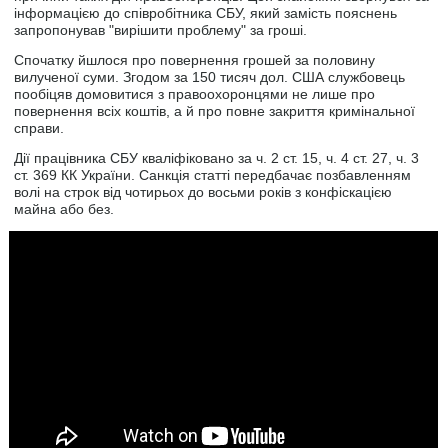
інформацією до співробітника СБУ, який замість пояснень
запропонував "вирішити проблему" за гроші.
Спочатку йшлося про повернення грошей за половину
вилученої суми. Згодом за 150 тисяч дол. США службовець
пообіцяв домовитися з правоохоронцями не лише про
повернення всіх коштів, а й про повне закриття кримінальної
справи.
Дії працівника СБУ кваліфіковано за ч. 2 ст. 15, ч. 4 ст. 27, ч. 3
ст. 369 КК України. Санкція статті передбачає позбавленням
волі на строк від чотирьох до восьми років з конфіскацією
майна або без.