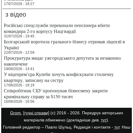
17/07/2026 - 18:27
з відео
Російські спецслужби переконали пенсіонера вбити
командира 2-го корпусу Нацгвардії
31/07/2026 - 19:45
Болгарський воротила грального бізнесу отримав ліцензії в
Україні
22/07/2026 - 12:59
Прокуратура мацає ужгородського депутата за незаконно
накопичене
19/06/2026 - 14:41
У віцепрем’єра Кулеби хочуть конфіскувати столичну
квартиру, записану на сестру
17/06/2026 - 18:19
Співробітник СБУ пропонував бізнесмену закрити
кримінальну справу за $150 тисяч
16/06/2026 - 16:56
Grom.
[гучні справи]
(с) 2016 - 2026. Передрук авторських
матеріалів обмежено (докладніше див.
тут
).
Головний редактор – Павло Шульц. Редакція і контакти -
тут
. Наш