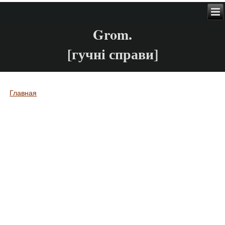
Grom.
[гучні справи]
Главная
Вы здесь