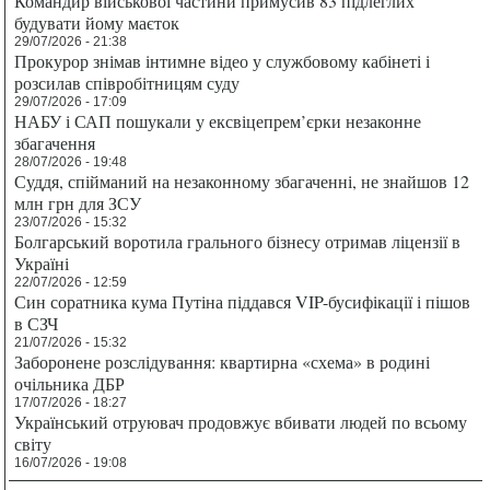
Командир військової частини примусив 83 підлеглих
будувати йому маєток
29/07/2026 - 21:38
Прокурор знімав інтимне відео у службовому кабінеті і
розсилав співробітницям суду
29/07/2026 - 17:09
НАБУ і САП пошукали у ексвіцепрем’єрки незаконне
збагачення
28/07/2026 - 19:48
Суддя, спійманий на незаконному збагаченні, не знайшов 12
млн грн для ЗСУ
23/07/2026 - 15:32
Болгарський воротила грального бізнесу отримав ліцензії в
Україні
22/07/2026 - 12:59
Син соратника кума Путіна піддався VIP-бусифікації і пішов
в СЗЧ
21/07/2026 - 15:32
Заборонене розслідування: квартирна «схема» в родині
очільника ДБР
17/07/2026 - 18:27
Український отруювач продовжує вбивати людей по всьому
світу
16/07/2026 - 19:08