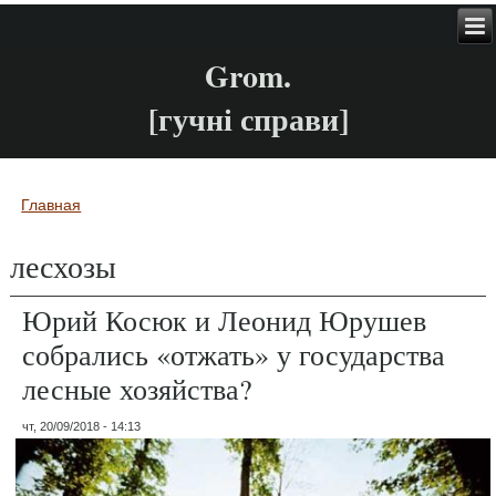
Grom.
[гучні справи]
Главная
Вы здесь
лесхозы
Юрий Косюк и Леонид Юрушев
собрались «отжать» у государства
лесные хозяйства?
чт, 20/09/2018 - 14:13