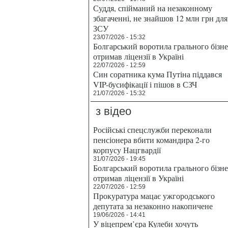
Суддя, спійманий на незаконному
збагаченні, не знайшов 12 млн грн для
ЗСУ
23/07/2026 - 15:32
Болгарський воротила грального бізн
отримав ліцензії в Україні
22/07/2026 - 12:59
Син соратника кума Путіна піддався
VIP-бусифікації і пішов в СЗЧ
21/07/2026 - 15:32
з відео
Російські спецслужби переконали
пенсіонера вбити командира 2-го
корпусу Нацгвардії
31/07/2026 - 19:45
Болгарський воротила грального бізн
отримав ліцензії в Україні
22/07/2026 - 12:59
Прокуратура мацає ужгородського
депутата за незаконно накопичене
19/06/2026 - 14:41
У віцепрем’єра Кулеби хочуть