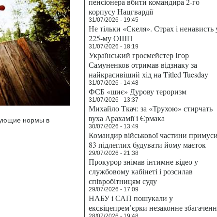
пенсіонера вбити командира 2-го
корпусу Нацгвардії
31/07/2026 - 19:45
Не тільки «Скеля». Страх і ненависть 
225-му ОШП
31/07/2026 - 18:19
Український гросмейстер Ігор
Самуненков отримав відзнаку за
найкрасивіший хід на Titled Tuesday
31/07/2026 - 14:48
ФСБ «шиє» Дурову тероризм
31/07/2026 - 13:37
Михайло Ткач: за «Трухою» стирчать
вуха Арахамії і Єрмака
вующие нормы в
30/07/2026 - 13:49
Командир військової частини примус
83 підлеглих будувати йому маєток
29/07/2026 - 21:38
Прокурор знімав інтимне відео у
службовому кабінеті і розсилав
співробітницям суду
29/07/2026 - 17:09
НАБУ і САП пошукали у
ексвіцепрем’єрки незаконне збагаченн
28/07/2026 - 19:48