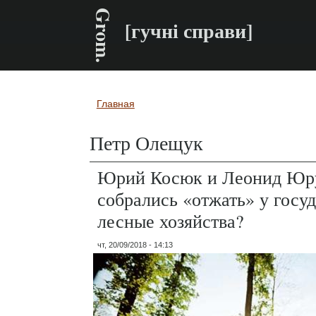
Grom.
[гучні справи]
Главная
Вы здесь
Петр Олещук
Юрий Косюк и Леонид Юр
собрались «отжать» у госу
лесные хозяйства?
чт, 20/09/2018 - 14:13