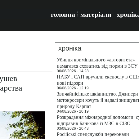
головна
матеріали
хронік
хроніка
Убивця кримінального «авторитета»
намагався сховатись від тюрми в ЗСУ
06/08/2026 - 14:28
ушев
НАБУ і САП вручили експослу в СШ
нові підозри
дарства
06/08/2026 - 12:19
Звичайнісіньке шкідництво. Джипери 
мотокросери хочуть й надалі знищува
природу Карпат
04/08/2026 - 20:19
Розкрадання міжнародної допомоги: с
відправив Банькова із МЗС в СІЗО
03/08/2026 - 20:43
Російські спецслужби переконали