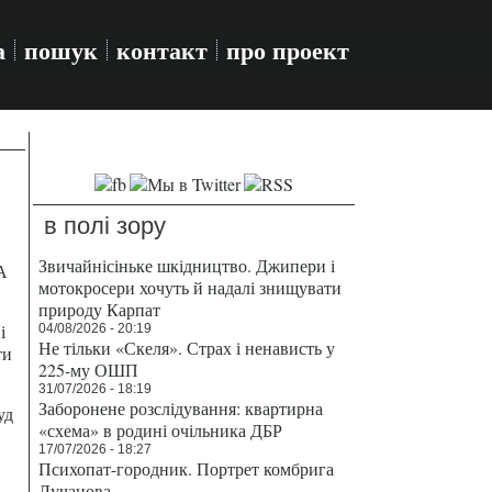
а
пошук
контакт
про проект
в полі зору
Звичайнісіньке шкідництво. Джипери і
А
мотокросери хочуть й надалі знищувати
природу Карпат
і
04/08/2026 - 20:19
Не тільки «Скеля». Страх і ненависть у
ти
225-му ОШП
31/07/2026 - 18:19
Заборонене розслідування: квартирна
уд
«схема» в родині очільника ДБР
17/07/2026 - 18:27
Психопат-городник. Портрет комбрига
Лучанова