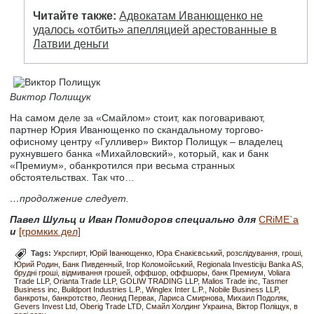
Читайте также:
Адвокатам Иванющенко не
удалось «отбить» апелляцией арестованные в
Латвии деньги
Виктор Полищук
На самом деле за «Смайлом» стоит, как поговаривают,
партнер Юрия Иванющенко по скандальному торгово-
офисному центру «Гулливер» Виктор Полищук – владелец
рухнувшего банка «Михайловский», который, как и банк
«Премиум», обанкротился при весьма странных
обстоятельствах. Так что…
…продолжение следует.
Павел Шульц и Иван Помидоров специально для
CRiME`а
и
[громких дел]
Tags:
Укрспирт
Юрій Іванющенко
Юра Єнакієвський
розслідування
гроші
Юрий Родин
Банк Пивденный
Ігор Коломойський
Regionala Investiciju Banka AS
брудні гроші
відмивання грошей
оффшор
оффшоры
банк Премиум
Voliara
Trade LLP
Orianta Trade LLP
GOLIW TRADING LLP
Malios Trade inc
Tasmer
Business inc
Buildport Industries L.P.
Winglex Inter L.P.
Nobile Business LLP
банкроты
банкротство
Леонид Первак
Лариса Смирнова
Михаил Подоляк
Gevers Invest Ltd
Oberig Trade LTD
Смайл Холдинг Украина
Віктор Поліщук
в