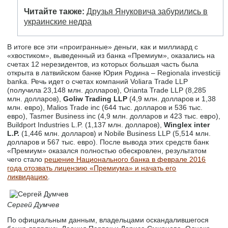
Читайте также:
Друзья Януковича забурились в
украинские недра
В итоге все эти «проигранные» деньги, как и миллиард с
«хвостиком», выведенный из банка «Премиум», оказались на
счетах 12 нерезидентов, из которых большая часть была
открыта в латвийском банке Юрия Родина – Regionala investiciji
banka. Речь идет о счетах компаний Voliara Trade LLP
(получила 23,148 млн. долларов), Orianta Trade LLP (8,285
млн. долларов),
Goliw Trading LLP
(4,9 млн. долларов и 1,38
млн. евро), Malios Trade inc (644 тыс. долларов и 536 тыс.
евро), Tasmer Business inc (4,9 млн. долларов и 423 тыс. евро),
Buildport Industries L.P. (1,137 млн. долларов),
Winglex inter
L.P.
(1,446 млн. долларов) и Nobile Business LLP (5,514 млн.
долларов и 567 тыс. евро). После вывода этих средств банк
«Премиум» оказался полностью обескровлен, результатом
чего стало
решение Национального банка в феврале 2016
года отозвать лицензию «Премиума» и начать его
ликвидацию
.
Сергей Думчев
По официальным данным, владельцами оскандалившегося