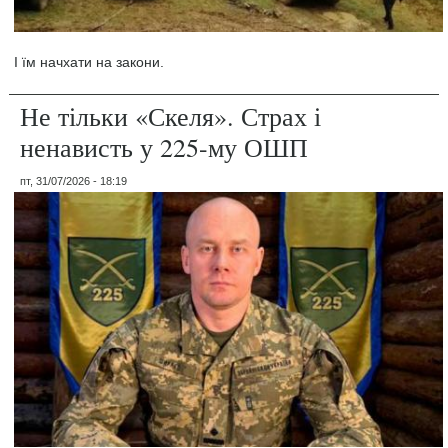
І їм начхати на закони.
Не тільки «Скеля». Страх і
ненависть у 225-му ОШП
пт, 31/07/2026 - 18:19