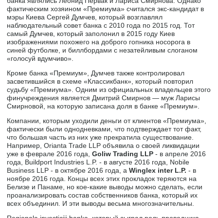
банка являлись Леонид Первак и Лариса Смирнова. Однако
фактическим хозяином «Премиума» считался экс-кандидат в
мэры Киева Сергей Думчев, который возглавлял
наблюдательный совет банка с 2010 года по 2015 год. Тот
самый Думчев, который заполонил в 2015 году Киев
изображениями похожего на доброго гопника носорога в
синей футболке, и биллбордами с незатейливым слоганом
«голосуй вдумчиво».
Кроме банка «Премиум», Думчев также контролировал
засветившийся в схеме «Классикбанк», который повторил
судьбу «Премиума». Одним из официальных владельцев этого
финучреждения является Дмитрий Смирнов — муж Ларисы
Смирновой, на которую записана доля в банке «Премиум».
Компании, которым уходили деньги от клиентов «Премиума»,
фактически были однодневками, что подтверждает тот факт,
что большая часть из них уже прекратила существование.
Например, Orianta Trade LLP объявила о своей ликвидации
уже в феврале 2016 года,
Goliw Trading LLP
- в апреле 2016
года, Buildport Industries L.P. - в августе 2016 года, Nobile
Business LLP - в октябре 2016 года, а
Winglex inter L.P.
- в
ноябре 2016 года. Концы всех этих прокладок теряются на
Белизе и Панаме, но кое-какие выводы можно сделать, если
проанализировать состав собственников банка, который их
всех объединил. И эти выводы весьма многозначительны.