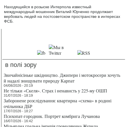
Находящийся в розыске Интерпола известный
международный мошенник Виталий Юрченко продолжает
вербовать людей на постсоветском пространстве в интересах
ФСБ.
в полі зору
Звичайнісіньке шкідництво. Джипери і мотокросери хочуть
й надалі знищувати природу Карпат
04/08/2026 - 20:19
Не тільки «Скеля». Страх і ненависть у 225-му ОШП
31/07/2026 - 18:19
Заборонене розслідування: квартирна «схема» в родині
очільника ДБР
17/07/2026 - 18:27
Психопат-городник. Портрет комбрига Лучанова
16/07/2026 - 16:42
Мільярдна гральна імперія громадянина Журила