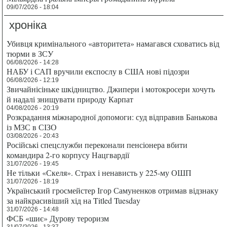
09/07/2026 - 18:04
хроніка
Убивця кримінального «авторитета» намагався сховатись від
тюрми в ЗСУ
06/08/2026 - 14:28
НАБУ і САП вручили експослу в США нові підозри
06/08/2026 - 12:19
Звичайнісіньке шкідництво. Джипери і мотокросери хочуть
й надалі знищувати природу Карпат
04/08/2026 - 20:19
Розкрадання міжнародної допомоги: суд відправив Банькова
із МЗС в СІЗО
03/08/2026 - 20:43
Російські спецслужби переконали пенсіонера вбити
командира 2-го корпусу Нацгвардії
31/07/2026 - 19:45
Не тільки «Скеля». Страх і ненависть у 225-му ОШП
31/07/2026 - 18:19
Український гросмейстер Ігор Самуненков отримав відзнаку
за найкрасивіший хід на Titled Tuesday
31/07/2026 - 14:48
ФСБ «шиє» Дурову тероризм