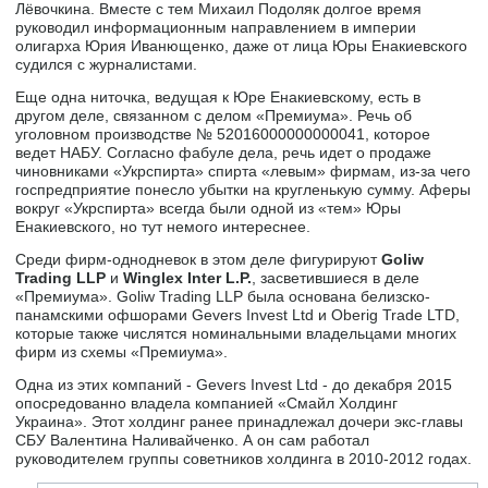
Лёвочкина. Вместе с тем Михаил Подоляк долгое время
руководил информационным направлением в империи
олигарха Юрия Иванющенко, даже от лица Юры Енакиевского
судился с журналистами.
Еще одна ниточка, ведущая к Юре Енакиевскому, есть в
другом деле, связанном с делом «Премиума». Речь об
уголовном производстве № 52016000000000041, которое
ведет НАБУ. Согласно фабуле дела, речь идет о продаже
чиновниками «Укрспирта» спирта «левым» фирмам, из-за чего
госпредприятие понесло убытки на кругленькую сумму. Аферы
вокруг «Укрспирта» всегда были одной из «тем» Юры
Енакиевского, но тут немого интереснее.
Среди фирм-однодневок в этом деле фигурируют
Goliw
Trading LLP
и
Winglex Inter L.P.
, засветившиеся в деле
«Премиума». Goliw Trading LLP была основана белизско-
панамскими офшорами Gevers Invest Ltd и Oberig Trade LTD,
которые также числятся номинальными владельцами многих
фирм из схемы «Премиума».
Одна из этих компаний - Gevers Invest Ltd - до декабря 2015
опосредованно владела компанией «Смайл Холдинг
Украина». Этот холдинг ранее принадлежал дочери экс-главы
СБУ Валентина Наливайченко. А он сам работал
руководителем группы советников холдинга в 2010-2012 годах.