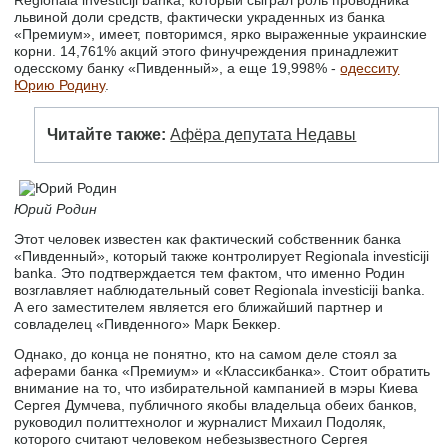
Regionala investiciji banka, который сыграл роль проводника
львиной доли средств, фактически украденных из банка
«Премиум», имеет, повторимся, ярко выраженные украинские
корни. 14,761% акций этого финучреждения принадлежит
одесскому банку «Пивденный», а еще 19,998% -
одесситу
Юрию Родину
.
Читайте также:
Афёра депутата Недавы
Юрий Родин
Этот человек известен как фактический собственник банка
«Пивденный», который также контролирует Regionala investiciji
banka. Это подтверждается тем фактом, что именно Родин
возглавляет наблюдательный совет Regionala investiciji banka.
А его заместителем является его ближайший партнер и
совладелец «Пивденного» Марк Беккер.
Однако, до конца не понятно, кто на самом деле стоял за
аферами банка «Премиум» и «Классикбанка». Стоит обратить
внимание на то, что избирательной кампанией в мэры Киева
Сергея Думчева, публичного якобы владельца обеих банков,
руководил политтехнолог и журналист Михаил Подоляк,
которого считают человеком небезызвестного Сергея