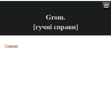
Grom.
[гучні справи]
Главная
Вы здесь