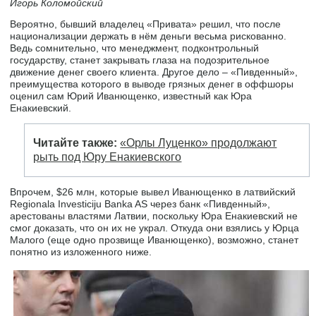
Игорь Коломойский
Вероятно, бывший владелец «Привата» решил, что после
национализации держать в нём деньги весьма рискованно.
Ведь сомнительно, что менеджмент, подконтрольный
государству, станет закрывать глаза на подозрительное
движение денег своего клиента. Другое дело – «Пивденный»,
преимущества которого в выводе грязных денег в оффшоры
оценил сам Юрий Иванющенко, известный как Юра
Енакиевский.
Читайте также:
«Орлы Луценко» продолжают
рыть под Юру Енакиевского
Впрочем, $26 млн, которые вывел Иванющенко в латвийский
Regionala Investiciju Banka AS через банк «Пивденный»,
арестованы властями Латвии, поскольку Юра Енакиевский не
смог доказать, что он их не украл. Откуда они взялись у Юрца
Малого (еще одно прозвище Иванющенко), возможно, станет
понятно из изложенного ниже.