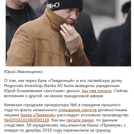
Юрий Иванющенко
О том, как через банк «Пивденный» и его латвийскую дочку
Regionala Investiciju Banka AS были выведены украденные
Юрой Енакиевским «киотские» деньги,
мы уже писали
. Сейчас
вспомним о другой, не менее грандиозной афере.
Киевская городская прокуратура №6 в середине прошлого
года по факту незаконного
отмывания средств
должностными
лицами
банка «Премиум»
расследует уголовное производство
№42016101060000118
. Как мы
писали ранее
, по данным
следствия, 58 юридических лиц-клиентов банка «Премиум» с
января по декабрь 2015 года перечислили за границу