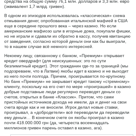
средства на общую сумму 76,1 млн. долларов и 3,3 млн. евро
(эквивалент 1,7 млрд. гривен).
В одном из эпизодов использовалась «классическая» схема
отмывания денег, опробованная итальянской мафией в США
еще в середине прошлого века – через казино. Но если
американские мафиозо шли в игорные дома, покупали фишки,
но не играли и сдавали их обратно в кассу, получив квитанцию
от заведения, согласно которой деньги они как бы выиграли,
то в нашем случае всё немного интересней.
Некоему лицу, связанному с банком, «Премиум» открывает
кредит овердрафт (для неискушенных: это по сути
безлимитный кредит). Этот гражданин где-то за границей (мы
подозреваем, что в Латвии) якобы идет в казино и не выходит
из него почти полгода. Причем, проигрывается по-крупному.
Но банк «Премиум» не закрывает кредит такому «стремному»
клиенту, поскольку на его счет по мере «проиграшей» в казино
добрые подставные люди регулярно переводят деньги со
счетов, открытых в банке «Классик». Притом, что сами
пристойных источников дохода не имели, да и денег на свои
счета вроде как и не вносили. Игрок делал новые ставки,
проигрывал, а «добродетели» всё переводили да переводили
ему деньги… В конечном счете он якобы проиграл в казино
почти 418.000.000 грн (да, четыреста восемнадцать
миллионов гривен парень оставил в казино, ага).