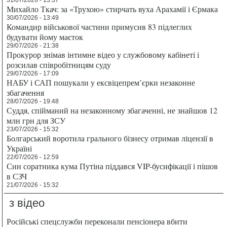
31/07/2026 - 13:37
Михайло Ткач: за «Трухою» стирчать вуха Арахамії і Єрмака
30/07/2026 - 13:49
Командир військової частини примусив 83 підлеглих
будувати йому маєток
29/07/2026 - 21:38
Прокурор знімав інтимне відео у службовому кабінеті і
розсилав співробітницям суду
29/07/2026 - 17:09
НАБУ і САП пошукали у ексвіцепрем’єрки незаконне
збагачення
28/07/2026 - 19:48
Суддя, спійманий на незаконному збагаченні, не знайшов 12
млн грн для ЗСУ
23/07/2026 - 15:32
Болгарський воротила грального бізнесу отримав ліцензії в
Україні
22/07/2026 - 12:59
Син соратника кума Путіна піддався VIP-бусифікації і пішов
в СЗЧ
21/07/2026 - 15:32
з відео
Російські спецслужби переконали пенсіонера вбити