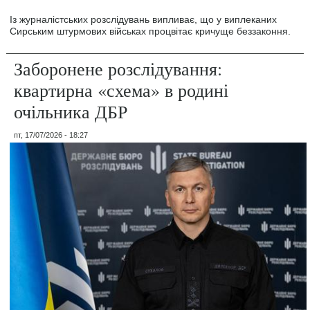
Із журналістських розслідувань випливає, що у виплеканих
Сирським штурмових військах процвітає кричуще беззаконня.
Заборонене розслідування:
квартирна «схема» в родині
очільника ДБР
пт, 17/07/2026 - 18:27