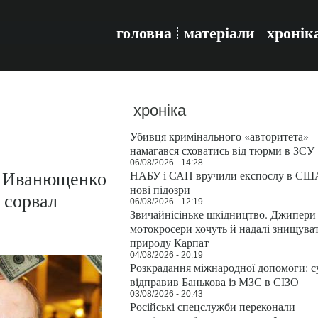
головна
матеріали
хронік
хроніка
Убивця кримінального «авторитета»
намагався сховатись від тюрми в ЗСУ
06/08/2026 - 14:28
х Иванющенко
НАБУ і САП вручили експослу в СШ
нові підозри
 сорвал
06/08/2026 - 12:19
Звичайнісіньке шкідництво. Джипери 
мотокросери хочуть й надалі знищува
природу Карпат
04/08/2026 - 20:19
Розкрадання міжнародної допомоги: с
відправив Банькова із МЗС в СІЗО
03/08/2026 - 20:43
Російські спецслужби переконали