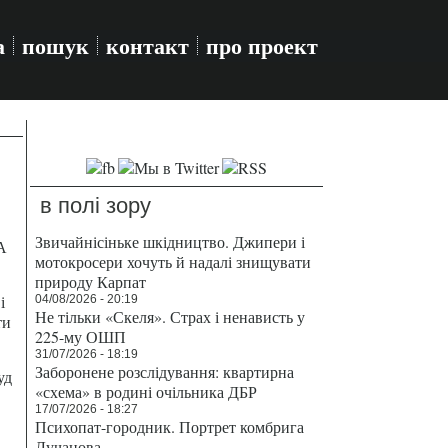
а
пошук
контакт
про проект
в полі зору
Звичайнісіньке шкідництво. Джипери і
А
мотокросери хочуть й надалі знищувати
природу Карпат
і
04/08/2026 - 20:19
Не тільки «Скеля». Страх і ненависть у
ти
225-му ОШП
31/07/2026 - 18:19
Заборонене розслідування: квартирна
уд
«схема» в родині очільника ДБР
17/07/2026 - 18:27
Психопат-городник. Портрет комбрига
Лучанова