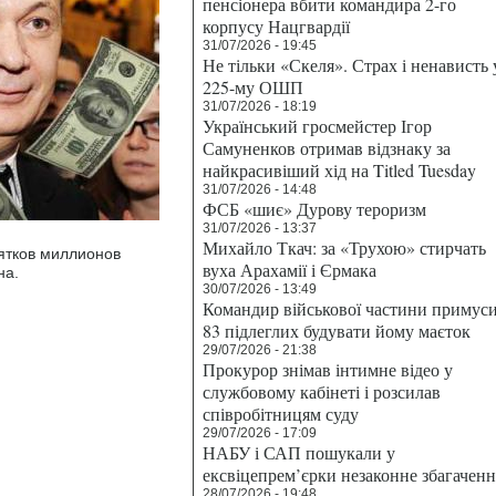
пенсіонера вбити командира 2-го
корпусу Нацгвардії
31/07/2026 - 19:45
Не тільки «Скеля». Страх і ненависть 
225-му ОШП
31/07/2026 - 18:19
Український гросмейстер Ігор
Самуненков отримав відзнаку за
найкрасивіший хід на Titled Tuesday
31/07/2026 - 14:48
ФСБ «шиє» Дурову тероризм
31/07/2026 - 13:37
Михайло Ткач: за «Трухою» стирчать
ятков миллионов
вуха Арахамії і Єрмака
на.
30/07/2026 - 13:49
Командир військової частини примус
83 підлеглих будувати йому маєток
29/07/2026 - 21:38
Прокурор знімав інтимне відео у
службовому кабінеті і розсилав
співробітницям суду
29/07/2026 - 17:09
НАБУ і САП пошукали у
ексвіцепрем’єрки незаконне збагаченн
28/07/2026 - 19:48