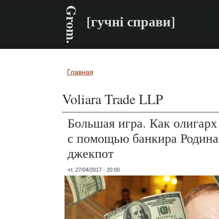
Grom.
[гучні справи]
Главная
Вы здесь
Voliara Trade LLP
Большая игра. Как олигар
с помощью банкира Родина
джекпот
чт, 27/04/2017 - 20:00