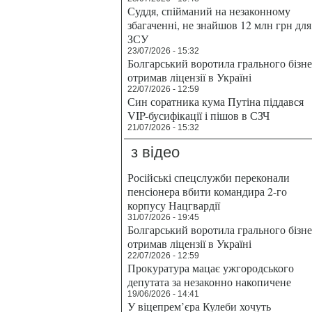
Суддя, спійманий на незаконному
збагаченні, не знайшов 12 млн грн для
ЗСУ
23/07/2026 - 15:32
Болгарський воротила грального бізн
отримав ліцензії в Україні
22/07/2026 - 12:59
Син соратника кума Путіна піддався
VIP-бусифікації і пішов в СЗЧ
21/07/2026 - 15:32
з відео
Російські спецслужби переконали
пенсіонера вбити командира 2-го
корпусу Нацгвардії
31/07/2026 - 19:45
Болгарський воротила грального бізн
отримав ліцензії в Україні
22/07/2026 - 12:59
Прокуратура мацає ужгородського
депутата за незаконно накопичене
19/06/2026 - 14:41
У віцепрем’єра Кулеби хочуть