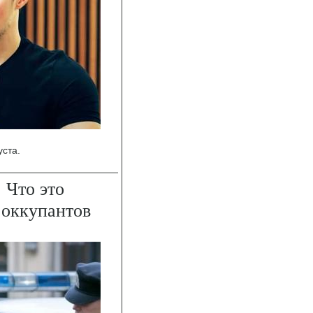
уста.
 Что это
 оккупантов