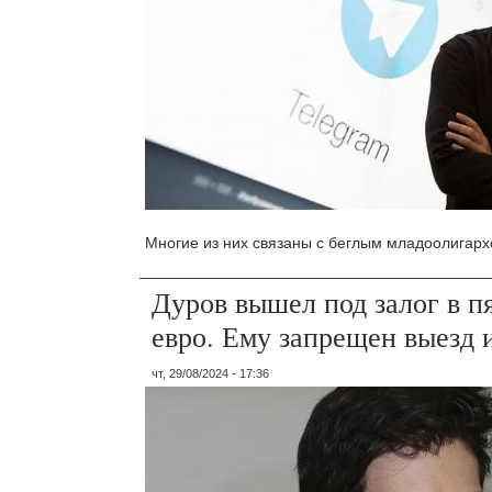
Многие из них связаны с беглым младоолигарх
Дуров вышел под залог в п
евро. Ему запрещен выезд 
чт, 29/08/2024 - 17:36