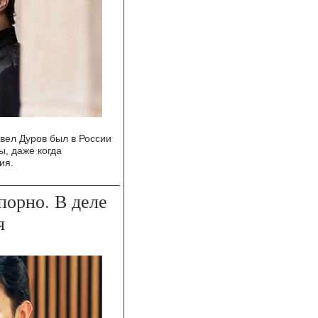
вел Дуров был в России
ы, даже когда
ия.
порно. В деле
я