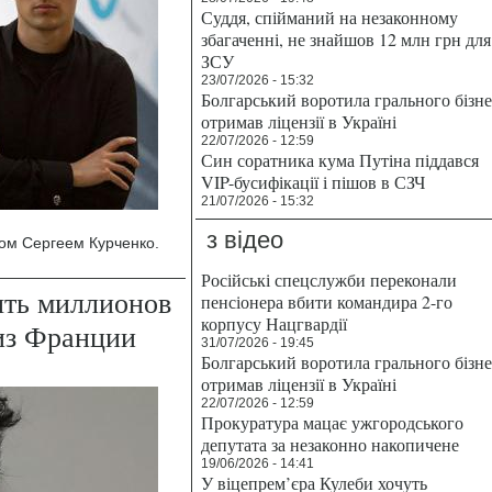
Суддя, спійманий на незаконному
збагаченні, не знайшов 12 млн грн для
ЗСУ
23/07/2026 - 15:32
Болгарський воротила грального бізн
отримав ліцензії в Україні
22/07/2026 - 12:59
Син соратника кума Путіна піддався
VIP-бусифікації і пішов в СЗЧ
21/07/2026 - 15:32
з відео
ом Сергеем Курченко.
Російські спецслужби переконали
ять миллионов
пенсіонера вбити командира 2-го
корпусу Нацгвардії
из Франции
31/07/2026 - 19:45
Болгарський воротила грального бізн
отримав ліцензії в Україні
22/07/2026 - 12:59
Прокуратура мацає ужгородського
депутата за незаконно накопичене
19/06/2026 - 14:41
У віцепрем’єра Кулеби хочуть