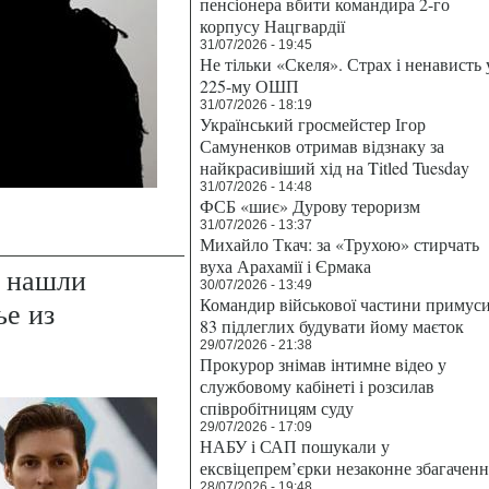
пенсіонера вбити командира 2-го
корпусу Нацгвардії
31/07/2026 - 19:45
Не тільки «Скеля». Страх і ненависть 
225-му ОШП
31/07/2026 - 18:19
Український гросмейстер Ігор
Самуненков отримав відзнаку за
найкрасивіший хід на Titled Tuesday
31/07/2026 - 14:48
ФСБ «шиє» Дурову тероризм
31/07/2026 - 13:37
Михайло Ткач: за «Трухою» стирчать
вуха Арахамії і Єрмака
m нашли
30/07/2026 - 13:49
Командир військової частини примус
ье из
83 підлеглих будувати йому маєток
29/07/2026 - 21:38
Прокурор знімав інтимне відео у
службовому кабінеті і розсилав
співробітницям суду
29/07/2026 - 17:09
НАБУ і САП пошукали у
ексвіцепрем’єрки незаконне збагаченн
28/07/2026 - 19:48