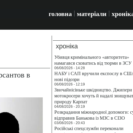
головна
матеріали
хронік
хроніка
Убивця кримінального «авторитета»
намагався сховатись від тюрми в ЗСУ
06/08/2026 - 14:28
рсантов в
НАБУ і САП вручили експослу в СШ
нові підозри
06/08/2026 - 12:19
Звичайнісіньке шкідництво. Джипери 
мотокросери хочуть й надалі знищува
природу Карпат
04/08/2026 - 20:19
Розкрадання міжнародної допомоги: с
відправив Банькова із МЗС в СІЗО
03/08/2026 - 20:43
Російські спецслужби переконали