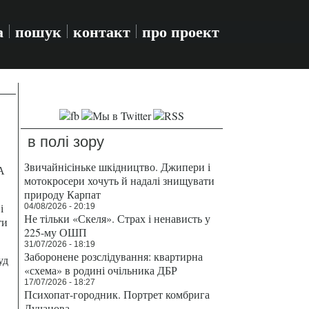
а
пошук
контакт
про проект
в полі зору
Звичайнісіньке шкідництво. Джипери і
А
мотокросери хочуть й надалі знищувати
природу Карпат
і
04/08/2026 - 20:19
Не тільки «Скеля». Страх і ненависть у
ти
225-му ОШП
31/07/2026 - 18:19
Заборонене розслідування: квартирна
уд
«схема» в родині очільника ДБР
17/07/2026 - 18:27
Психопат-городник. Портрет комбрига
Лучанова