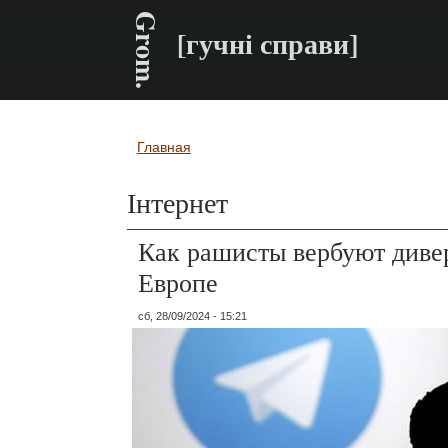
Grom.
[гучні справи]
Главная
Вы здесь
Інтернет
Как рашисты вербуют диве
Европе
сб, 28/09/2024 - 15:21