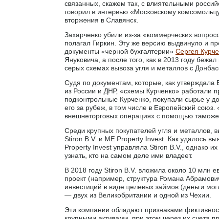
связанных, скажем так, с влиятельными росси
говорил в интервью «Московскому комсомольцу»
вторжения в Славянск.
Захарченко убили из-за «коммерческих вопрос
полагал Гиркин. Эту же версию выдвинуло и пр
документы «черной бухгалтерии»
Сергея Курче
Януковича, а после того, как в 2013 году бежа
серых схемах вывоза угля и металлов с Донбас
Судя по документам, которые, как утверждала 
из России и ДНР, «схемы Курченко» работали 
подконтрольные Курченко, покупали сырье у д
его за рубеж, в том числе в Европейский союз
внешнеторговых операциях с помощью таможе
Среди крупных покупателей угля и металлов, 
Stiron B.V. и ME Property Invest. Как удалось
Property Invest управляла Stiron B.V., однако 
узнать, кто на самом деле ими владеет.
В 2018 году Stiron B.V. вложила около 10 млн
проект (например, структура Романа Абрамович
инвестиций в виде целевых займов (деньги мог
— двух из Великобритании и одной из Чехии.
Эти компании обладают признаками фиктивнос
крупными активами, при этом через их счета п