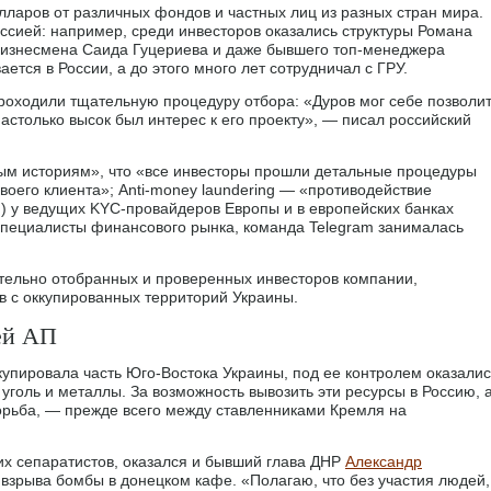
лларов от различных фондов и частных лиц из разных стран мира.
оссией: например, среди инвесторов оказались структуры Романа
бизнесмена Саида Гуцериева и даже бывшего топ-менеджера
ется в России, а до этого много лет сотрудничал с ГРУ.
проходили тщательную процедуру отбора: «Дуров мог себе позволи
настолько высок был интерес к его проекту», — писал российский
ым историям», что «все инвесторы прошли детальные процедуры
оего клиента»; Anti-money laundering — «противодействие
) у ведущих KYC-провайдеров Европы и в европейских банках
специалисты финансового рынка, команда Telegram занималась
тельно отобранных и проверенных инвесторов компании,
в с оккупированных территорий Украины.
ей АП
ккупировала часть Юго-Востока Украины, под ее контролем оказалис
уголь и металлы. За возможность вывозить эти ресурсы в Россию, 
борьба, — прежде всего между ставленниками Кремля на
их сепаратистов, оказался и бывший глава ДНР
Александр
е взрыва бомбы в донецком кафе. «Полагаю, что без участия людей,