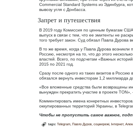
Commercial Standard Systems из Эдинбурга, ко
вывозу угля с Донбасса.
Запрет и путешествия
В 2019 году Комиссия по ценным бумагам США
выпуск в связи с тем, что ее эмитенты не рас
того требует закон. Суд обязал Павла Дурова в
В то же время, когда у Павла Дурова возникли 
Россию, несмотря на то, что до этого нескольк
властей. Всего, по подсчетам «Важных историй
2015 по 2021 год.
Сразу после одного из таких визитов в Россию
обязался вернуть инвесторам 1,2 миллиарда д
«Все вложенные средства были возвращены инв
вынужден прекратить участие в проекте TON»,
Комментировать имена конкретных инвесторов, 
оккупированных территорий Украины, в Telegra
Чтобы не пропустить самое важное, подп
tags:
Telegram
Павло Дуров
соцмережі
Інтернет
Алек