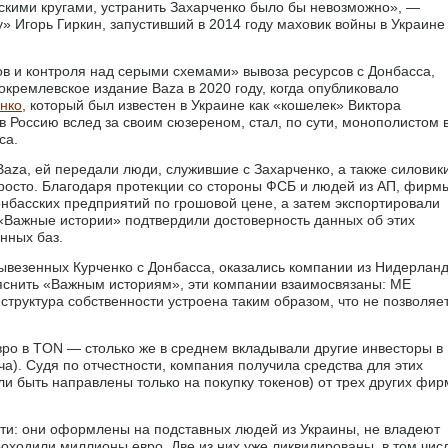
йскими кругами, устранить Захарченко было бы невозможно», —
 Игорь Гиркин, запустивший в 2014 году маховик войны в Украине
ов и контроля над серыми схемами» вывоза ресурсов с Донбасса,
окремлевское издание Baza в 2020 году, когда опубликовало
нко
, который был известен в Украине как «кошелек» Виктора
л в Россию вслед за своим сюзереном, стал, по сути, монополистом 
са.
Baza, ей передали люди, служившие с Захарченко, а также силовик
просто. Благодаря протекции со стороны ФСБ и людей из АП, фирм
онбасских предприятий по грошовой цене, а затем экспортировали
. «Важные истории» подтвердили достоверность данных об этих
нных баз.
вывезенных Курченко с Донбасса, оказались компании из Нидерлан
 выяснить «Важным историям», эти компании взаимосвязаны: ME
их структура собственности устроена таким образом, что не позволяе
 евро в TON — столько же в среднем вкладывали другие инвесторы в
а). Судя по отчестности, компания получила средства для этих
ли быть направлены только на покупку токенов) от трех других фир
ти: они оформлены на подставных людей из Украины, не владеют
роходили миллионы евро. Две из них уже ликвидированы, в том чис