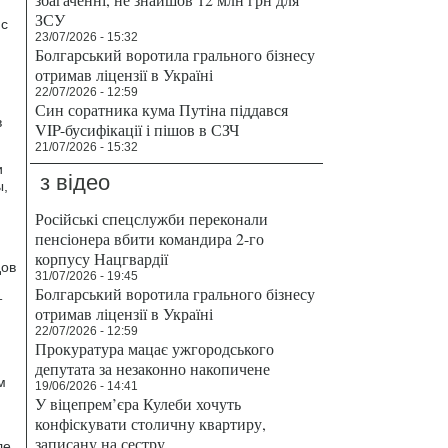
ЗСУ
 с
23/07/2026 - 15:32
Болгарський воротила грального бізнесу
отримав ліцензії в Україні
22/07/2026 - 12:59
Син соратника кума Путіна піддався
в
VIP-бусифікації і пішов в СЗЧ
21/07/2026 - 15:32
и
з відео
ы,
Російські спецслужби переконали
пенсіонера вбити командира 2-го
корпусу Нацгвардії
дов
31/07/2026 - 19:45
Болгарський воротила грального бізнесу
т
отримав ліцензії в Україні
22/07/2026 - 12:59
Прокуратура мацає ужгородського
депутата за незаконно накопичене
м
19/06/2026 - 14:41
У віцепрем’єра Кулеби хочуть
конфіскувати столичну квартиру,
записану на сестру
ле