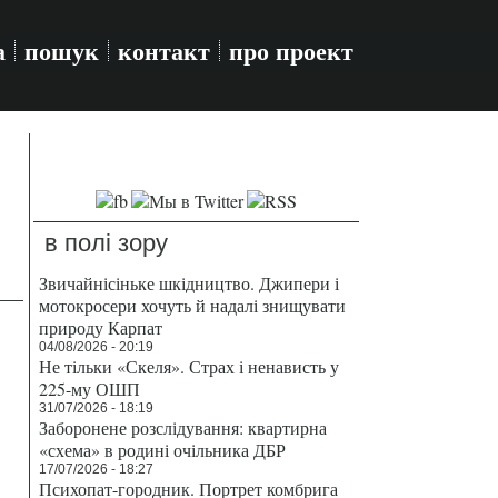
а
пошук
контакт
про проект
в полі зору
Звичайнісіньке шкідництво. Джипери і
мотокросери хочуть й надалі знищувати
природу Карпат
04/08/2026 - 20:19
Не тільки «Скеля». Страх і ненависть у
225-му ОШП
31/07/2026 - 18:19
Заборонене розслідування: квартирна
«схема» в родині очільника ДБР
17/07/2026 - 18:27
Психопат-городник. Портрет комбрига