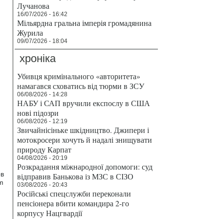
Лучанова
16/07/2026 - 16:42
Мільярдна гральна імперія громадянина
Журила
09/07/2026 - 18:04
хроніка
Убивця кримінального «авторитета»
намагався сховатись від тюрми в ЗСУ
06/08/2026 - 14:28
НАБУ і САП вручили експослу в США
нові підозри
06/08/2026 - 12:19
Звичайнісіньке шкідництво. Джипери і
мотокросери хочуть й надалі знищувати
природу Карпат
04/08/2026 - 20:19
Розкрадання міжнародної допомоги: суд
ов
відправив Банькова із МЗС в СІЗО
m
03/08/2026 - 20:43
Російські спецслужби переконали
пенсіонера вбити командира 2-го
корпусу Нацгвардії