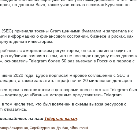
торая, по данным Baza, также участвовала в схемах Курченко по
 (SEC) признала токены Gram ценными бумагами и запретила их
крыли информацию о финансовом состоянии, бизнесе и рисках, как
ернуть деньги инвесторам.
проблемы с американским регулятором, он стал активно ездить в
о раз публично заявлял о том, что не посещает родину из-за давлен
», основатель Telegram более 50 раз въезжал в Россию в период с
 в июне 2020 года, Дуров подписал мировое соглашение с SEC и
олларов, а также заплатить штраф почти 20 миллионов долларов.
есторам в соответствии с договорами после того как Telegram был
 — подтвердил «Важным историям» представитель Telegram.
в том числе тех, кто был вовлечен в схемы вывоза ресурсов с
m отказались.
исывайтесь на наш
Telegram-канал
.
сандр Захарченко
Сергій Курченко
Донбас
війна
гроші