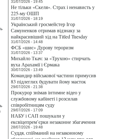
31/07/2026 - 19:45
Не тільки «Скеля». Страх і ненависть у
225-му ОШП
31/07/2026 - 18:19
Український гросмейстер Ігор
ть
Самуненков отримав відзнаку за
найкрасивіший хід на Titled Tuesday
31/07/2026 - 14:48
ФСБ «шиє» Дурову тероризм
31/07/2026 - 13:37
Михайло Ткач: за «Трухою» стирчать
вуха Арахамії і Єрмака
30/07/2026 - 13:49
Командир військової частини примусив
83 підлеглих будувати йому маєток
29/07/2026 - 21:38
Прокурор знімав інтимне відео у
службовому кабінеті і розсилав
співробітницям суду
ь
29/07/2026 - 17:09
а
НАБУ і САП пошукали у
ексвіцепрем’єрки незаконне збагачення
28/07/2026 - 19:48
Суддя, спійманий на незаконному
збагаченні, не знайшов 12 млн грн для