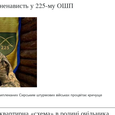
і ненависть у 225-му ОШП
 виплеканих Сирським штурмових військах процвітає кричуще
квартирна «схема» в родині очільника