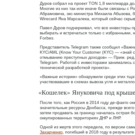
Дуров собрал на проект TON 1,8 миллиарда до
Многие из них так или иначе были связаны с Р
Абрамовича, экс-министра Михаила Абызова, 
Wirecard Яна Марсалека, который сейчас скрыва
Павел Дуров подчеркивал, что все инвесторы 
выбирать и встречаться только с избранными, 
Forbes.
Представитель Telegram также сообщил «Важн
KYC/AML (Know Your Customer (KYC) — «знай св
отмыванию преступных доходов» — Прим. ред.
Telegram. Работой с инвесторами занимались 
технической разработкой проекта».
«Важные истории» обнаружили среди этих тща
участвовавшие в схемах вывоза угля и металло
«Кошелек» Януковича под крыш
После того, как Россия в 2014 году де-факто о
значительные ресурсы Донбасса, прежде всего 
затем продавать за границу началась острая 
оккупированных территориях ДНР и ЛНР.
Одной из жертв этого передела, по версии сам
Захарченко
, погибший в 2018 году в результат