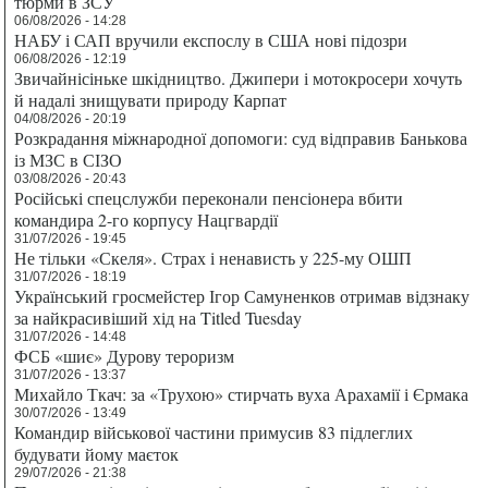
тюрми в ЗСУ
06/08/2026 - 14:28
НАБУ і САП вручили експослу в США нові підозри
06/08/2026 - 12:19
Звичайнісіньке шкідництво. Джипери і мотокросери хочуть
й надалі знищувати природу Карпат
04/08/2026 - 20:19
Розкрадання міжнародної допомоги: суд відправив Банькова
із МЗС в СІЗО
03/08/2026 - 20:43
Російські спецслужби переконали пенсіонера вбити
командира 2-го корпусу Нацгвардії
31/07/2026 - 19:45
Не тільки «Скеля». Страх і ненависть у 225-му ОШП
31/07/2026 - 18:19
Український гросмейстер Ігор Самуненков отримав відзнаку
за найкрасивіший хід на Titled Tuesday
31/07/2026 - 14:48
ФСБ «шиє» Дурову тероризм
31/07/2026 - 13:37
Михайло Ткач: за «Трухою» стирчать вуха Арахамії і Єрмака
30/07/2026 - 13:49
Командир військової частини примусив 83 підлеглих
будувати йому маєток
29/07/2026 - 21:38