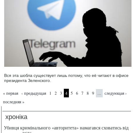
Вся эта шобла существует лишь потому, что её читают в офисе
президента Зеленского.
Страницы
« первая
‹ предыдущая
1
2
3
4
5
6
7
8
9
следующая ›
…
последняя »
хроніка
Убивця кримінального «авторитета» намагався сховатись від