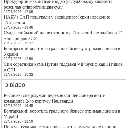
Прокурор знімав інтимне відео у службовому кабінеті і
розсилав співробітницям суду
29/07/2026 - 17:09
НАБУ і САП пошукали у ексвіцепрем’єрки незаконне
збагачення
28/07/2026 - 19:48
Суддя, спійманий на незаконному збагаченні, не знайшов 12
млн грн для ЗСУ
23/07/2026 - 15:32
Болгарський воротила грального бізнесу отримав ліцензії в
Україні
22/07/2026 - 12:59
Син соратника кума Путіна піддався VIP-бусифікації і пішов
в СЗЧ
21/07/2026 - 15:32
з відео
Російські спецслужби переконали пенсіонера вбити
командира 2-го корпусу Нацгвардії
31/07/2026 - 19:45
Болгарський воротила грального бізнесу отримав ліцензії в
Україні
22/07/2026 - 12:59
Прокуратура мацає ужгородського депутата за незаконно