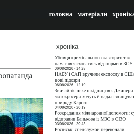
головна
матеріали
хронік
хроніка
Убивця кримінального «авторитета»
намагався сховатись від тюрми в ЗСУ
06/08/2026 - 14:28
ропаганда
НАБУ і САП вручили експослу в СШ
нові підозри
06/08/2026 - 12:19
Звичайнісіньке шкідництво. Джипери 
мотокросери хочуть й надалі знищува
природу Карпат
04/08/2026 - 20:19
Розкрадання міжнародної допомоги: с
відправив Банькова із МЗС в СІЗО
03/08/2026 - 20:43
Російські спецслужби переконали