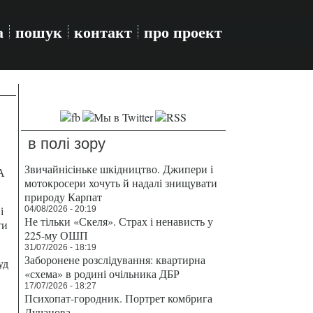
а
пошук
контакт
про проект
в полі зору
Звичайнісіньке шкідництво. Джипери і
А
мотокросери хочуть й надалі знищувати
природу Карпат
і
04/08/2026 - 20:19
Не тільки «Скеля». Страх і ненависть у
ти
225-му ОШП
31/07/2026 - 18:19
Заборонене розслідування: квартирна
уд
«схема» в родині очільника ДБР
17/07/2026 - 18:27
Психопат-городник. Портрет комбрига
Лучанова