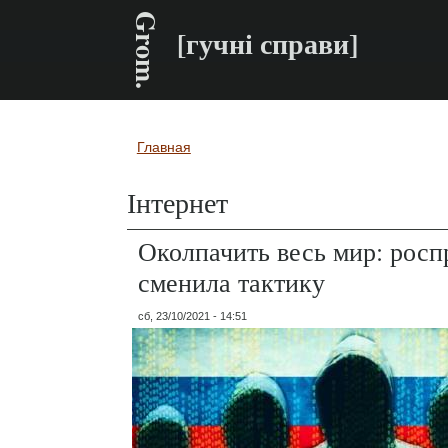
Grom.
[гучні справи]
Главная
Вы здесь
Інтернет
Околпачить весь мир: росп
сменила тактику
сб, 23/10/2021 - 14:51