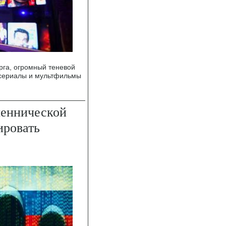
рга, огромный теневой
 сериалы и мультфильмы
шеннической
ировать