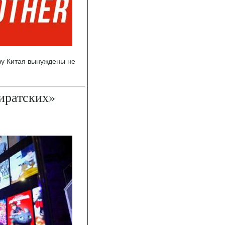
ву Китая вынуждены не
иратских»