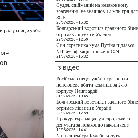
Суддя, спійманий на незаконному
збагаченні, не знайшов 12 млн грн для
ЗСУ
23/07/2026 - 15:32
Болгарський воротила грального бізн
играл у спецслужбы
отримав ліцензії в Україні
22/07/2026 - 12:59
Син соратника кума Путіна піддався
оме
VIP-бусифікації і пішов в СЗЧ
21/07/2026 - 15:32
ов-
з відео
Російські спецслужби переконали
пенсіонера вбити командира 2-го
корпусу Нацгвардії
31/07/2026 - 19:45
Болгарський воротила грального бізн
отримав ліцензії в Україні
22/07/2026 - 12:59
Прокуратура мацає ужгородського
депутата за незаконно накопичене
19/06/2026 - 14:41
У віцепрем’єра Кулеби хочуть