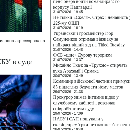
пенсіонера вбити командира 2-го
корпусу Нацгвардії
31/07/2026 - 19:45
Не тільки «Скеля». Страх і ненависть 
225-му ОШП
31/07/2026 - 18:19
Український гросмейстер Ігор
Самуненков отримав відзнаку за
ионных агрессоров» по
найкрасивіший хід на Titled Tuesday
31/07/2026 - 14:48
ФСБ «шиє» Дурову тероризм
БУ в суде
31/07/2026 - 13:37
Михайло Ткач: за «Трухою» стирчать
вуха Арахамії і Єрмака
30/07/2026 - 13:49
Командир військової частини примус
83 підлеглих будувати йому маєток
29/07/2026 - 21:38
Прокурор знімав інтимне відео у
службовому кабінеті і розсилав
співробітницям суду
29/07/2026 - 17:09
НАБУ і САП пошукали у
ексвіцепрем’єрки незаконне збагаченн
28/07/2026 - 19:48