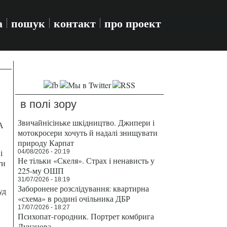
а
пошук
контакт
про проект
в полі зору
Звичайнісіньке шкідництво. Джипери і
А
мотокросери хочуть й надалі знищувати
природу Карпат
і
04/08/2026 - 20:19
Не тільки «Скеля». Страх і ненависть у
ти
225-му ОШП
31/07/2026 - 18:19
Заборонене розслідування: квартирна
уд
«схема» в родині очільника ДБР
17/07/2026 - 18:27
Психопат-городник. Портрет комбрига
Лучанова