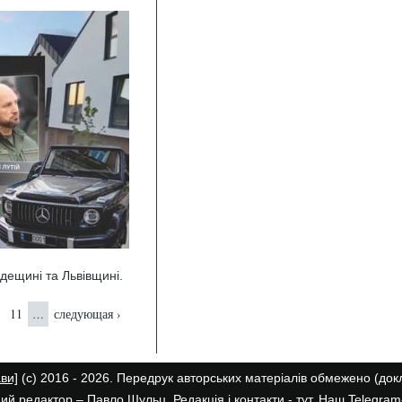
дещині та Львівщині.
11
следующая ›
…
ави]
(с) 2016 - 2026. Передрук авторських матеріалів обмежено (до
ий редактор – Павло Шульц. Редакція і контакти -
тут
. Наш
Telegram