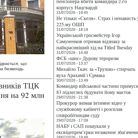
пенсіонера вбити командира 2-го
корпусу Нацгвардії
31/07/2026 - 19:45
Не тільки «Скеля». Страх і ненависть 
225-му ОШП
31/07/2026 - 18:19
Український гросмейстер Ігор
Самуненков отримав відзнаку за
найкрасивіший хід на Titled Tuesday
31/07/2026 - 14:48
ФСБ «шиє» Дурову тероризм
ідкається, що
31/07/2026 - 13:37
Михайло Ткач: за «Трухою» стирчать
а безвихідь.
вуха Арахамії і Єрмака
30/07/2026 - 13:49
івників ТЦК
Командир військової частини примус
83 підлеглих будувати йому маєток
ння на 92 млн
29/07/2026 - 21:38
Прокурор знімав інтимне відео у
службовому кабінеті і розсилав
співробітницям суду
29/07/2026 - 17:09
НАБУ і САП пошукали у
ексвіцепрем’єрки незаконне збагаченн
28/07/2026 - 19:48