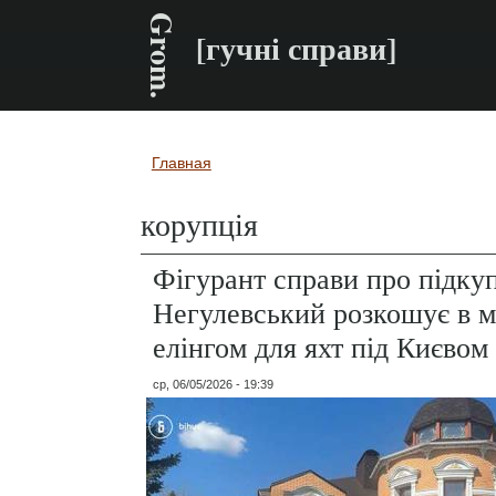
Grom.
[гучні справи]
Главная
Вы здесь
корупція
Фігурант справи про підку
Негулевський розкошує в м
елінгом для яхт під Києвом
ср, 06/05/2026 - 19:39