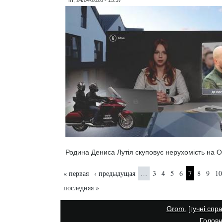
Родина Дениса Лутія скуповує нерухомість на О
Страницы
« первая
‹ предыдущая
3
4
5
6
7
8
9
10
…
последняя »
Grom.
[гучні спр
Головн