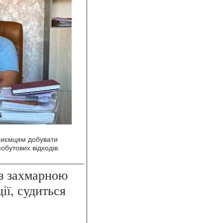
приємцям добувати
обутових відходів.
з захмарною
ії, судиться