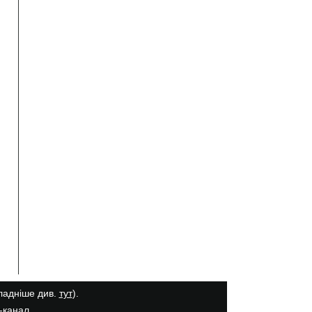
кладніше див.
тут
).
-канал
.