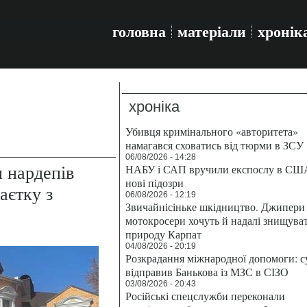
головна
матеріали
хронік
хроніка
Убивця кримінального «авторитета»
намагався сховатись від тюрми в ЗСУ
06/08/2026 - 14:28
п нардепів
НАБУ і САП вручили експослу в СШ
нові підозри
аєтку з
06/08/2026 - 12:19
Звичайнісіньке шкідництво. Джипери 
мотокросери хочуть й надалі знищува
природу Карпат
04/08/2026 - 20:19
Розкрадання міжнародної допомоги: с
відправив Банькова із МЗС в СІЗО
03/08/2026 - 20:43
Російські спецслужби переконали