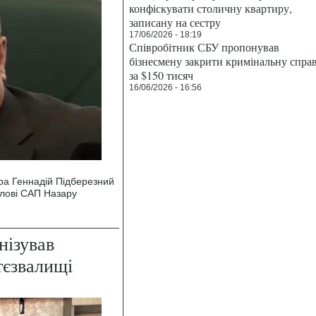
конфіскувати столичну квартиру,
записану на сестру
17/06/2026 - 18:19
Співробітник СБУ пропонував
бізнесмену закрити кримінальну спра
за $150 тисяч
16/06/2026 - 16:56
ра Геннадій Підберезний
олові САП Назару
нізував
тєзвалищі