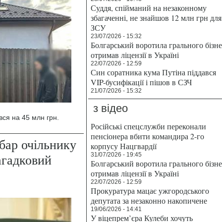
Суддя, спійманий на незаконному
збагаченні, не знайшов 12 млн грн для
ЗСУ
23/07/2026 - 15:32
Болгарський воротила грального бізн
отримав ліцензії в Україні
22/07/2026 - 12:59
Син соратника кума Путіна піддався
VIP-бусифікації і пішов в СЗЧ
21/07/2026 - 15:32
з відео
вся на 45 млн грн.
Російські спецслужби переконали
пенсіонера вбити командира 2-го
бар очільнику
корпусу Нацгвардії
агадковий
31/07/2026 - 19:45
Болгарський воротила грального бізн
отримав ліцензії в Україні
22/07/2026 - 12:59
Прокуратура мацає ужгородського
депутата за незаконно накопичене
19/06/2026 - 14:41
У віцепрем’єра Кулеби хочуть