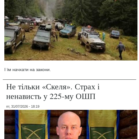
І їм начхати на закони.
Не тільки «Скеля». Страх і
ненависть у 225-му ОШП
пт, 31/07/2026 - 18:19