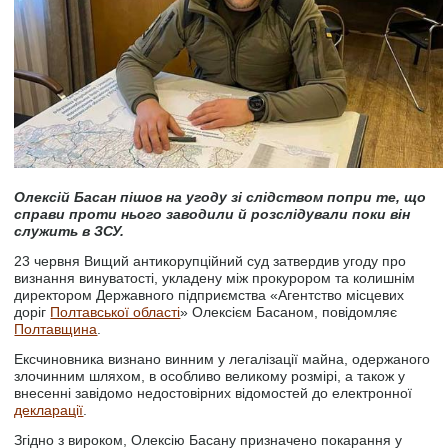
Олексій Басан пішов на угоду зі слідством попри те, що
справи проти нього заводили й розслідували поки він
служить в ЗСУ.
23 червня Вищий антикорупційний суд затвердив угоду про
визнання винуватості, укладену між прокурором та колишнім
директором Державного підприємства «Агентство місцевих
доріг
Полтавської області
» Олексієм Басаном, повідомляє
Полтавщина
.
Ексчиновника визнано винним у легалізації майна, одержаного
злочинним шляхом, в особливо великому розмірі, а також у
внесенні завідомо недостовірних відомостей до електронної
декларації
.
Згідно з вироком, Олексію Басану призначено покарання у