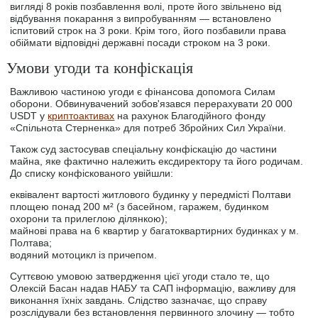
вигляді 8 років позбавлення волі, проте його звільнено від
відбування покарання з випробуванням — встановлено
іспитовий строк на 3 роки. Крім того, його позбавили права
обіймати відповідні державні посади строком на 3 роки.
Умови угоди та конфіскація
Важливою частиною угоди є фінансова допомога Силам
оборони. Обвинувачений зобов'язався перерахувати 20 000
USDT у
криптоактивах
на рахунок Благодійного фонду
«Спільнота Стерненка» для потреб Збройних Сил України.
Також суд застосував спеціальну конфіскацію до частини
майна, яке фактично належить ексдиректору та його родичам.
До списку конфіскованого увійшли:
еквівалент вартості житлового будинку у передмісті Полтави
площею понад 200 м² (з басейном, гаражем, будинком
охорони та прилеглою ділянкою);
майнові права на 6 квартир у багатоквартирних будинках у м.
Полтава;
водяний мотоцикл із причепом.
Суттєвою умовою затвердження цієї угоди стало те, що
Олексій Басан надав НАБУ та САП інформацію, важливу для
виконання їхніх завдань. Слідство зазначає, що справу
розслідували без встановлення первинного злочину — тобто