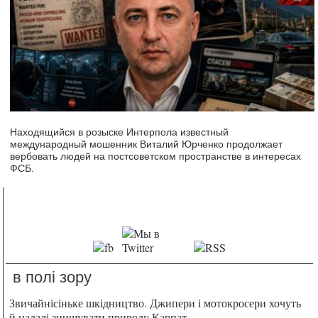
Находящийся в розыске Интерпола известный
международный мошенник Виталий Юрченко продолжает
вербовать людей на постсоветском пространстве в интересах
ФСБ.
в полі зору
Звичайнісіньке шкідництво. Джипери і мотокросери хочуть
й надалі знищувати природу Карпат