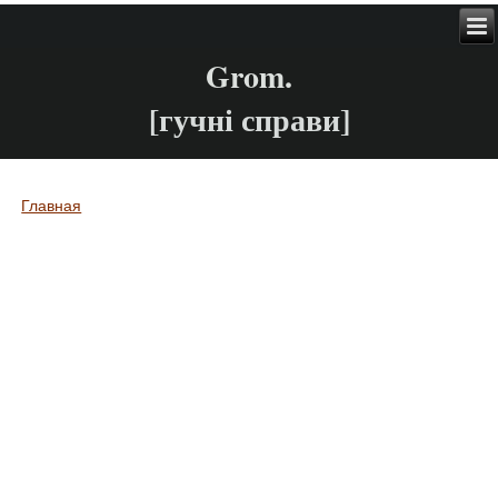
Grom.
[гучні справи]
Главная
Вы здесь