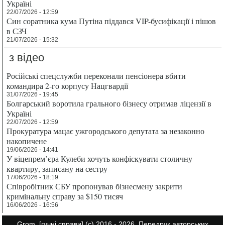
Україні
22/07/2026 - 12:59
Син соратника кума Путіна піддався VIP-бусифікації і пішов
в СЗЧ
21/07/2026 - 15:32
з відео
Російські спецслужби переконали пенсіонера вбити
командира 2-го корпусу Нацгвардії
31/07/2026 - 19:45
Болгарський воротила грального бізнесу отримав ліцензії в
Україні
22/07/2026 - 12:59
Прокуратура мацає ужгородського депутата за незаконно
накопичене
19/06/2026 - 14:41
У віцепрем’єра Кулеби хочуть конфіскувати столичну
квартиру, записану на сестру
17/06/2026 - 18:19
Співробітник СБУ пропонував бізнесмену закрити
кримінальну справу за $150 тисяч
16/06/2026 - 16:56
Grom.
[гучні справи]
(с) 2016 - 2026. Передрук авторських