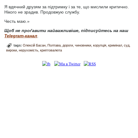
Я вдячний друзям за підтримку і за те, що мислили критично.
Нікого не зрадив. Продовжую службу.
Честь маю.»
Щоб не проґавити найважливіше, підписуйтесь на наш
Telegram-канал
.
tags:
Олексій Басан
Полтава
дороги
чиновники
корупція
кримінал
суд
вироки
нерухомість
криптовалюта