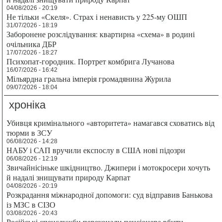
04/08/2026 - 20:19
Не тільки «Скеля». Страх і ненависть у 225-му ОШП
31/07/2026 - 18:19
Заборонене розслідування: квартирна «схема» в родині
очільника ДБР
17/07/2026 - 18:27
Психопат-городник. Портрет комбрига Лучанова
16/07/2026 - 16:42
Мільярдна гральна імперія громадянина Журила
09/07/2026 - 18:04
хроніка
Убивця кримінального «авторитета» намагався сховатись від
тюрми в ЗСУ
06/08/2026 - 14:28
НАБУ і САП вручили експослу в США нові підозри
06/08/2026 - 12:19
Звичайнісіньке шкідництво. Джипери і мотокросери хочуть
й надалі знищувати природу Карпат
04/08/2026 - 20:19
Розкрадання міжнародної допомоги: суд відправив Банькова
із МЗС в СІЗО
03/08/2026 - 20:43
Російські спецслужби переконали пенсіонера вбити