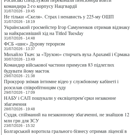
командира 2-го корпусу Нацгвардії
31/07/2026 - 19:45
Не тільки «Скеля». Страх і ненависть у 225-му ОШП
31/07/2026 - 18:19
Український гросмейстер Ігор Самуненков отримав відзнаку
за найкрасивіший хід на Titled Tuesday
31/07/2026 - 14:48
ФСБ «шиє» Дурову тероризм
31/07/2026 - 13:37
Михайло Ткач: за «Трухою» стирчать вуха Арахамії і Єрмака
30/07/2026 - 13:49
Командир військової частини примусив 83 підлеглих
будувати йому маєток
29/07/2026 - 21:38
Прокурор знімав інтимне відео у службовому кабінеті і
розсилав співробітницям суду
29/07/2026 - 17:09
НАБУ і САП пошукали у ексвіцепрем’єрки незаконне
збагачення
28/07/2026 - 19:48
Суддя, спійманий на незаконному збагаченні, не знайшов 12
млн грн для ЗСУ
23/07/2026 - 15:32
Болгарський воротила грального бізнесу отримав ліцензії в