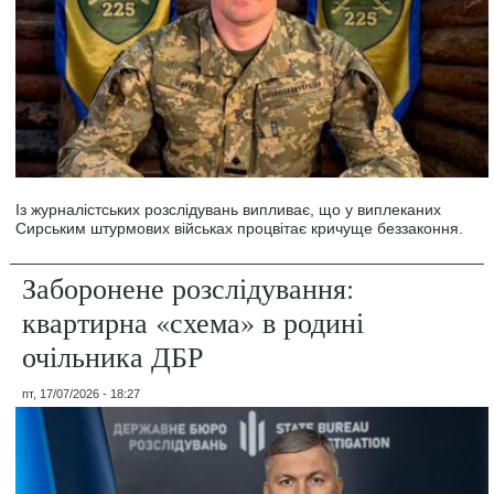
Із журналістських розслідувань випливає, що у виплеканих
Сирським штурмових військах процвітає кричуще беззаконня.
Заборонене розслідування:
квартирна «схема» в родині
очільника ДБР
пт, 17/07/2026 - 18:27