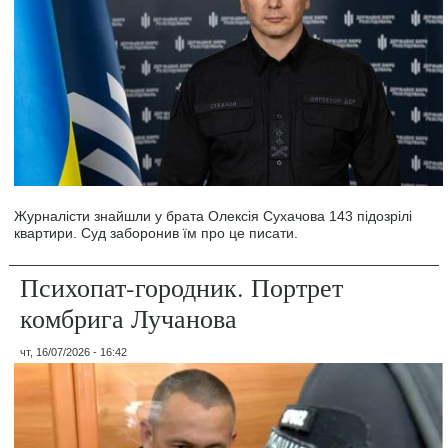
Журналісти знайшли у брата Олексія Сухачова 143 підозрілі
квартири. Суд заборонив їм про це писати.
Психопат-городник. Портрет
комбрига Лучанова
чт, 16/07/2026 - 16:42