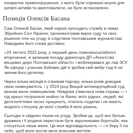
конкретне правопорушення, з якого були отримані кошти для
купівлі активів та криптовалюти, не було встановлено.
Позиція Олексія Басана
Сам Олексій Басан, який наразі проходить службу в лавах
Збройних Сил України, прокоментував вирок суду та своє
рішення піти на угоду зі слідством полтавським журналістам.
Наводимо його слова дослівно:
«24 лютого 2022 року, у перший день повномасштабного
вторгнення, я залишив посаду директора ДП «Агентство
місцевих доріг Полтавської області» і мобілізувався до лав ЗСУ.
Як офіцер і учасник бойових дій я зробив свій вибір тоді й не
змінив його дотепер.
Через кілька місяців я отримав підозру, кілька років доводив
свою невинуватість, і у 2024 році Вищий антикорупційний суд
визнав мене невинуватим. Невдовзі з'явилася нова справа — і
під арешт потрапило майно та бізнес моїх рідних, людей, які
десятиліттями чесно працюють, платять податки і не мають
жодного стосунку до моєї служби й моїх рішень.
Сьогодні я свідомо пішов на угоду. Зробив це, щоб мої батьки,
дружина і її родина перестали бути заручниками боротьби, яка
стосується лише мене. Це моя відповідальність — і я беру її на
себе, щоб вони могли жити власним життям.