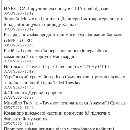
НАБУ і САП вручили експослу в США нові підозри
06/08/2026 - 12:19
Звичайнісіньке шкідництво. Джипери і мотокросери хочуть
й надалі знищувати природу Карпат
04/08/2026 - 20:19
Розкрадання міжнародної допомоги: суд відправив Банькова
із МЗС в СІЗО
03/08/2026 - 20:43
Російські спецслужби переконали пенсіонера вбити
командира 2-го корпусу Нацгвардії
31/07/2026 - 19:45
Не тільки «Скеля». Страх і ненависть у 225-му ОШП
31/07/2026 - 18:19
Український гросмейстер Ігор Самуненков отримав відзнаку
за найкрасивіший хід на Titled Tuesday
31/07/2026 - 14:48
ФСБ «шиє» Дурову тероризм
31/07/2026 - 13:37
Михайло Ткач: за «Трухою» стирчать вуха Арахамії і Єрмака
30/07/2026 - 13:49
Командир військової частини примусив 83 підлеглих
будувати йому маєток
29/07/2026 - 21:38
Прокурор знімав інтимне відео у службовому кабінеті і