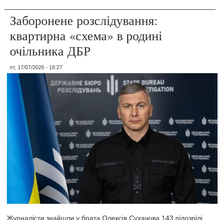
Заборонене розслідування:
квартирна «схема» в родині
очільника ДБР
пт, 17/07/2026 - 18:27
Журналісти знайшли у брата Олексія Сухачова 143 підозрілі