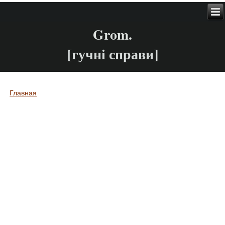
Grom.
[гучні справи]
Главная
Вы здесь