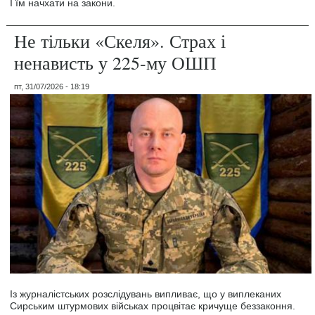
І їм начхати на закони.
Не тільки «Скеля». Страх і
ненависть у 225-му ОШП
пт, 31/07/2026 - 18:19
Із журналістських розслідувань випливає, що у виплеканих
Сирським штурмових військах процвітає кричуще беззаконня.