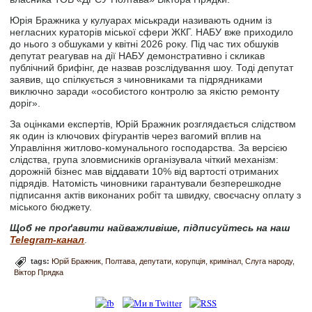
Юрія Бражника у кулуарах міськради називають одним із
негласних кураторів міської сфери ЖКГ. НАБУ вже приходило
до нього з обшуками у квітні 2026 року. Під час тих обшуків
депутат реагував на дії НАБУ демонстративно і скликав
публічний брифінг, де назвав розслідування шоу. Тоді депутат
заявив, що спілкується з чиновниками та підрядниками
виключно заради «особистого контролю за якістю ремонту
доріг».
За оцінками експертів, Юрій Бражник розглядається слідством
як один із ключових фігурантів через вагомий вплив на
Управління житлово-комунального господарства. За версією
слідства, група зловмисників організувала чіткий механізм:
дорожній бізнес мав віддавати 10% від вартості отриманих
підрядів. Натомість чиновники гарантували безперешкодне
підписання актів виконаних робіт та швидку, своєчасну оплату з
міського бюджету.
Щоб не проґавити найважливіше, підписуйтесь на наш
Telegram-канал
.
tags:
Юрій Бражник
Полтава
депутати
корупція
кримінал
Слуга народу
Віктор Прядка