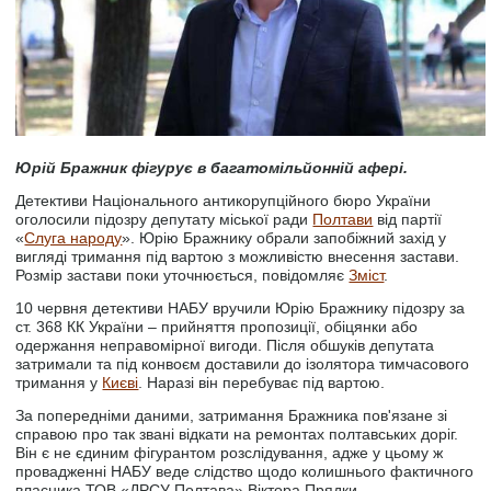
Юрій Бражник фігурує в багатомільйонній афері.
Детективи Національного антикорупційного бюро України
оголосили підозру депутату міської ради
Полтави
від партії
«
Слуга народу
». Юрію Бражнику обрали запобіжний захід у
вигляді тримання під вартою з можливістю внесення застави.
Розмір застави поки уточнюється, повідомляє
Зміст
.
10 червня детективи НАБУ вручили Юрію Бражнику підозру за
ст. 368 КК України – прийняття пропозиції, обіцянки або
одержання неправомірної вигоди. Після обшуків депутата
затримали та під конвоєм доставили до ізолятора тимчасового
тримання у
Києві
. Наразі він перебуває під вартою.
За попередніми даними, затримання Бражника пов'язане зі
справою про так звані відкати на ремонтах полтавських доріг.
Він є не єдиним фігурантом розслідування, адже у цьому ж
провадженні НАБУ веде слідство щодо колишнього фактичного
власника ТОВ «ДРСУ Полтава» Віктора Прядки.