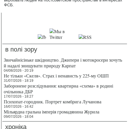
вербовать людей на постсоветском пространстве в интересах
ФСБ.
в полі зору
Звичайнісіньке шкідництво. Джипери і мотокросери хочуть
й надалі знищувати природу Карпат
04/08/2026 - 20:19
Не тільки «Скеля». Страх і ненависть у 225-му ОШП
31/07/2026 - 18:19
Заборонене розслідування: квартирна «схема» в родині
очільника ДБР
17/07/2026 - 18:27
Психопат-городник. Портрет комбрига Лучанова
16/07/2026 - 16:42
Мільярдна гральна імперія громадянина Журила
09/07/2026 - 18:04
хроніка