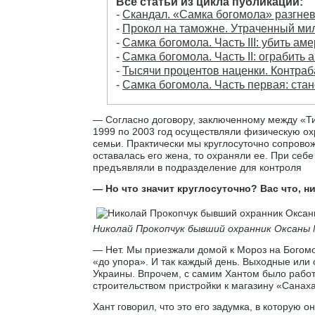
Все статьи из цикла публикаций:
-
Скандал. «Самка богомола» разгне
-
Прокол на таможне. Утраченный ми
-
Самка богомола. Часть III: убить ам
-
Самка богомола. Часть II: ограбить
-
Тысячи процентов наценки. Контра
-
Самка богомола. Часть первая: ста
— Согласно договору, заключенному между «Т
1999 по 2003 год осуществляли физическую ох
семьи. Практически мы круглосуточно сопровож
оставалась его жена, то охраняли ее. При себ
предъявляли в подразделение для контроля
— Но что значит круглосуточно? Вас что, н
Николай Прокопчук бывший охранник Оксаны
— Нет. Мы приезжали домой к Мороз на Богомол
«до упора». И так каждый день. Выходные или о
Украины. Впрочем, с самим Хантом было работ
строительством пристройки к магазину «Санаха
Хант говорил, что это его задумка, в которую о