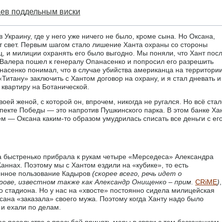
цев поддельным виски
 Украину, где у него уже ничего не было, кроме сына. Но Оксана,
от свет. Первым шагом стало лишение Ханта охраны со стороны
яц, и милиции охранять его было выгодно. Мы поняли, что Хант пос
к Валера пошел к генералу Опанасенко и попросил его разрешить
насенко понимал, что в случае убийства американца на территори
Титану» заключить с Хантом договор на охрану, и я стал дневать и
 квартиру на Ботанической.
оей женой, с которой он, впрочем, никогда не ругался. Но всё ста
оспекте Победы — это напротив Пушкинского парка. В этом банке Ха
чем — Оксана каким-то образом умудрилась списать все деньги с ег
а быстренько прибрала к рукам четыре «Мерседеса» Александра
Каннах. Поэтому мы с Хантом ездили на «кубике», то есть
енное пользование Кадыров
(скорее всего, речь идет о
ове, известном также как Александр Онищенко – прим.
CRiME
)
,
о стадиона. Но у нас на «хвосте» постоянно сидела милицейская
ксана «заказала» своего мужа. Поэтому когда Ханту надо было
и ехали по делам.
ое посольство с просьбой принять меры в связи с тем беззаконием,