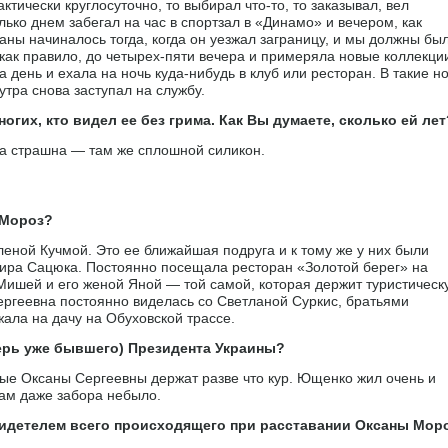
ктически круглосуточно, то выбирал что-то, то заказывал, вел
ько днем забегал на час в спортзал в «Динамо» и вечером, как
ны начиналось тогда, когда он уезжал заграницу, и мы должны бы
как правило, до четырех-пяти вечера и примеряла новые коллекци
а день и ехала на ночь куда-нибудь в клуб или ресторан. В такие н
 утра снова заступал на службу.
огих, кто видел ее без грима. Как Вы думаете, сколько ей лет
на страшна — там же сплошной силикон.
 Мороз?
леной Кучмой. Это ее ближайшая подруга и к тому же у них были
мира Сацюка. Постоянно посещала ресторан «Золотой берег» на
 Мишей и его женой Яной — той самой, которая держит туристическ
ргеевна постоянно виделась со Светланой Суркис, братьями
ала на дачу на Обуховской трассе.
перь уже бывшего) Президента Украины?
мые Оксаны Сергеевны держат разве что кур. Ющенко жил очень и
Там даже забора небыло.
идетелем всего происходящего при расставании Оксаны Мор