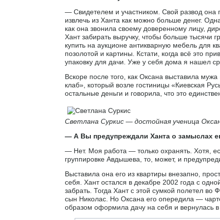
— Свидетелем и участником. Свой развод она п
извлечь из Ханта как можно больше денег. Одна
как она звонила своему доверенному лицу, дир
Хант забирать выручку, чтобы больше тысячи 
купить на аукционе антикварную мебель для к
позолотой и картины. Кстати, когда всё это пр
упаковку для дачи. Уже у себя дома я нашел с
Вскоре после того, как Оксана выставила мужа
клаб», который возле гостиницы «Киевская Русь
остальные деньги и говорила, что это единствен
Светлана Суркис — достойная ученица Оксан
— А Вы предупреждали Ханта о замыслах е
— Нет. Моя работа — только охранять. Хотя, е
группировке Авдышева, то, может, и предупред
Выставила она его из квартиры внезапно, прос
себя. Хант остался в декабре 2002 года с одн
забрать. Тогда Хант с этой сумкой полетел во Ф
сын Николас. Но Оксана его опередила — чарт
образом оформила дачу на себя и вернулась в 