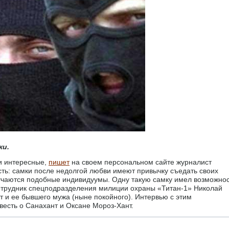
ки.
и интересные,
пишет
на своем персональном сайте журналист
сть: самки после недолгой любви имеют привычку съедать своих
лучаются подобные индивидуумы. Одну такую самку имел возможно
сотрудник спецподразделения милиции охраны «Титан-1» Николай
т и ее бывшего мужа (ныне покойного). Интервью с этим
есть о Санахант и Оксане Мороз-Хант.