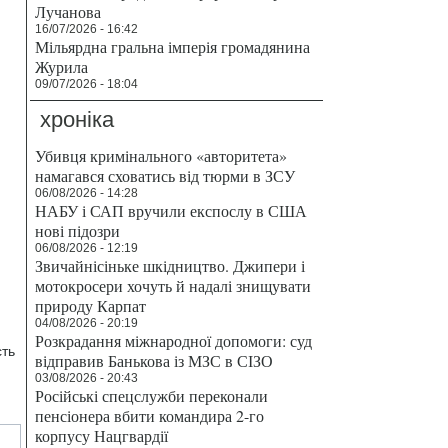
Лучанова
16/07/2026 - 16:42
Мільярдна гральна імперія громадянина
Журила
09/07/2026 - 18:04
хроніка
Убивця кримінального «авторитета»
намагався сховатись від тюрми в ЗСУ
06/08/2026 - 14:28
НАБУ і САП вручили експослу в США
нові підозри
06/08/2026 - 12:19
Звичайнісіньке шкідництво. Джипери і
мотокросери хочуть й надалі знищувати
природу Карпат
04/08/2026 - 20:19
Розкрадання міжнародної допомоги: суд
сть
відправив Банькова із МЗС в СІЗО
03/08/2026 - 20:43
Російські спецслужби переконали
пенсіонера вбити командира 2-го
корпусу Нацгвардії