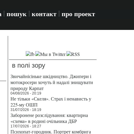
а
пошук
контакт
про проект
в полі зору
Звичайнісіньке шкідництво. Джипери і
мотокросери хочуть й надалі знищувати
природу Карпат
04/08/2026 - 20:19
Не тільки «Скеля». Страх і ненависть у
225-му ОШП
31/07/2026 - 18:19
Заборонене розслідування: квартирна
«схема» в родині очільника ДБР
17/07/2026 - 18:27
Психопат-городник. Портрет комбрига