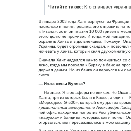
Читайте также:
Кто спаивает украин
В январе 2003 года Хант вернулся из Франции в
насколько я понял, решила его отправить на т
«Титана», хотя он платил 10 000 гривен в мес
этого долго не проживет. И тогда мой напарни
охранять Ханта и в дальнейшем. Пожалуй, Опа
Украины, будет огромный скандал, и позволил «
ночевать у Ханта, который снял двухкомнатную
Сначала Хант надеялся как-то помириться со св
ясно, когда мы поехали к Буряку в банк на пр
держал деньги. Но из банка он вернулся ни с 
счета.
— Из-за жены Буряка?
— Не знаю. Я в ее аферы не вникал. Но Оксан
Ханта, три из которых были в Киеве, а один — 
«Мерседесе G-500», который ему дал во врем
криминальном авторитете Александре Кадыр
чей офис находился напротив Республиканског
«наружка» и бандиты ,которым, как я понял, О
оторваться, мы пересаживались в мою машину 
В конце концов, Хант решил идти в американск