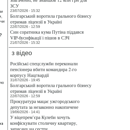
ЗСУ
23/07/2026 - 15:32
ли
Болгарський воротила грального бізнесу
и,
отримав ліцензії в Україні
очи
22/07/2026 - 12:59
Син соратника кума Путіна піддався
?
VIP-бусифікації і пішов в СЗЧ
21/07/2026 - 15:32
з відео
Російські спецслужби переконали
пенсіонера вбити командира 2-го
корпусу Нацгвардії
31/07/2026 - 19:45
ую
Болгарський воротила грального бізнесу
отримав ліцензії в Україні
22/07/2026 - 12:59
Прокуратура мацає ужгородського
депутата за незаконно накопичене
19/06/2026 - 14:41
У віцепрем’єра Кулеби хочуть
конфіскувати столичну квартиру,
оз
записану на сестру