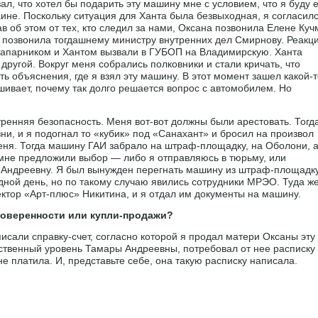
ал, что хотел бы подарить эту машину мне с условием, что я буду 
раине. Поскольку ситуация для Ханта была безвыходная, я согласилс
 об этом от тех, кто следил за нами, Оксана позвонила Елене Куч
а позвонила тогдашнему министру внутренних дел Смирнову. Реакц
апарником и Хантом вызвали в ГУБОП на Владимирскую. Ханта
другой. Вокруг меня собрались полковники и стали кричать, что
ь объяснения, где я взял эту машину. В этот момент зашел какой-т
ашивает, почему так долго решается вопрос с автомобилем. Но
ренняя безопасность. Меня вот-вот должны были арестовать. Тогд
ни, и я подогнал то «кубик» под «Санахант» и бросил на произвол
еня. Тогда машину ГАИ забрало на штраф-площадку, на Оболони, 
мне предложили выбор — либо я отправляюсь в тюрьму, или
Андреевну. Я был вынужден перегнать машину из штраф-площадк
дной день, но по такому случаю явились сотрудники МРЭО. Туда ж
тор «Арт-плюс» Никитина, и я отдал им документы на машину.
доверенности или купли-продажи?
исали справку-счет, согласно которой я продал матери Оксаны эту
мственный уровень Тамары Андреевны, потребовал от нее расписку
не платила. И, представьте себе, она такую расписку написала.