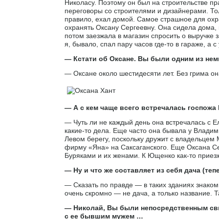
Николасу. Поэтому он был на строительстве пра
переговоры со строителями и дизайнерами. Тол
правило, ехал домой. Самое страшное для охра
охранять Оксану Сергеевну. Она сидела дома, 
потом заезжала в магазин спросить о выручке з
я, бывало, спал пару часов где-то в гараже, а с
— Кстати об Оксане. Вы были одним из немн
— Оксане около шестидесяти лет. Без грима о
— А с кем чаще всего встречалась госпожа
— Чуть ли не каждый день она встречалась с Е
какие-то дела. Еще часто она бывала у Влади
Левом берегу, поскольку дружит с владельцем
фирму «Яна» на Саксаганского. Еще Оксана Се
Буряками и их женами. К Ющенко как-то приезж
— Ну и что же составляет из себя дача (те
— Сказать по правде — в таких зданиях знако
очень скромно — не дача, а только название. 
— Николай, Вы были непосредственным св
с ее бывшим мужем …