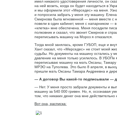
имел никакого удостоверения личности, он сказ
на ней возить, когда он будет находиться в Ук
и мы оформили этот «Мерседес» на меня. Узнав
и попросила забрать у меня эту машину. Елен
Смирнова была мгновенной — меня вместе с н
повели в один кабинет, меня с напарником — в 
«клетка» мне обеспечена. Меня посадили писат
полковник и сказал, что звонит Смирнов и спр
переписывать машину на Мороз я отказался.
Тогда мной занялась, кроме ГУБОП, еще и внут
Хант сказал, что «Мерседес» не стоит моей жиз
судьбы. Но документы на машину остались у м
давление на меня только усилилось. В УБОПе 
переписываю машину на мать Оксаны, Тамару 
МРЭО на Туполева. Это было 8 апреля, в выхо
пришли мать Оксаны Тамара Андреевна и дирек
— А договор Вы какой-то подписывали — 
— Нет. У меня просто забрали документы и вып
машину за 540 000 гривен. Но, я, осознавая у
том, что никаких денег она мне действительно 
Вот она, расписка: