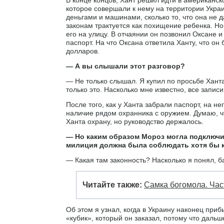
которое совершали к нему на территории Украи
деньгами и машинами, сколько то, что она не 
законам трактуется как похищение ребенка. Н
его на улицу. В отчаянии он позвонил Оксане и
паспорт. На что Оксана ответила Ханту, что он 
долларов.
— А вы слышали этот разговор?
— Не только слышал. Я купил по просьбе Ханта
только это. Насколько мне известно, все запис
После того, как у Ханта забрали паспорт, на н
наличие рядом охранника с оружием. Думаю, ч
Ханта охрану, но руководство держалось.
— Но каким образом Мороз могла подключит
милиция должна была соблюдать хотя бы к
— Какая там законность? Насколько я понял, 
Читайте также:
Самка богомола. Част
Об этом я узнал, когда в Украину наконец при
«кубик», который он заказал, потому что даль