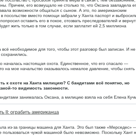
ны. Причем, его возмущало не столько то, что Оксана завладела е
давала возможности общаться с сыном. А это, по американским
о в посольстве вместо помощи забрали у Ханта паспорт и выбросил
 попросил оставить его в покое, отозвать преследователей и вернут
будет жить только в том случае, если заплатит ей 2,5 миллиона
 всё необходимое для того, чтобы этот разговор был записан. И не
и сохранились.
его началась настоящая охота. Единственное, что его спасало —
то на мое начальство оказывалось немалое давление, чтобы снять 
ь к охоте на Ханта милицию? С бандитами всё понятно, но
акой-то видимость законности.
бандитами занималась Оксана, а милицию взяла на себя Елена Куч
ь II: ограбить американца
была из-за границы машина для Ханта. Это был также «Мерседес» 
ше пользоваться чужой машиной было невозможно. Поскольку Хант 