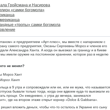
вала Гройсмана и Насирова
ллион «самки богомола»
ериканца
 американца
бандные «тропы» самки богомола
новление
итаном» и предприятием «Арт-плюс», мы вместе с напарником с
рану самого предприятия, Оксаны Сергеевны Мороз и членов его
дали Александра Ханта. А когда он выезжал за границу и в Киеве
е мы имели оружие на постоянном хранении, которое раз в неделю
икто не менял?
 Мороз Хант
ьца в 9 утра и сопровождали или ее, или ее мужа, что называется
тпуска бывали только тогда, когда они вдвоем куда-то выезжали из
ать проще. Он ежедневно, с утра до вечера, занимался
нт», где на втором этаже открыт корнер «Dolce & Gabbana».
н решил вложить деньги, чтобы что-то осталось в Украине его сыну