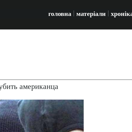
головна
матеріали
хронік
 убить американца