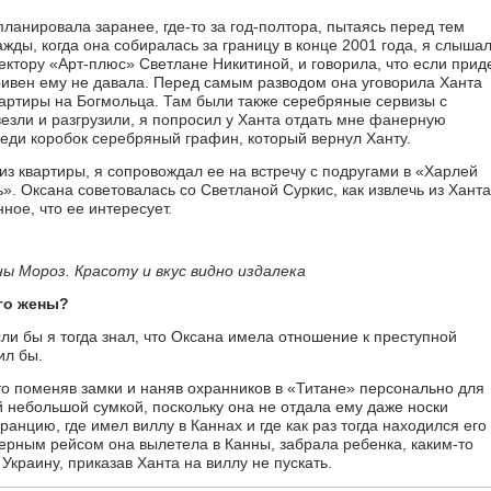
ланировала заранее, где-то за год-полтора, пытаясь перед тем
жды, когда она собиралась за границу в конце 2001 года, я слышал
ектору «Арт-плюс» Светлане Никитиной, и говорила, что если прид
гривен ему не давала. Перед самым разводом она уговорила Ханта
вартиры на Богмольца. Там были также серебряные сервизы с
ивезли и разгрузили, я попросил у Ханта отдать мне фанерную
реди коробок серебряный графин, который вернул Ханту.
 из квартиры, я сопровождал ее на встречу с подругами в «Харлей
». Оксана советовалась со Светланой Суркис, как извлечь из Ханта
ное, что ее интересует.
ы Мороз. Красоту и вкус видно издалека
го жены?
сли бы я тогда знал, что Оксана имела отношение к преступной
ил бы.
то поменяв замки и наняв охранников в «Титане» персонально для
ой небольшой сумкой, поскольку она не отдала ему даже носки
ранцию, где имел виллу в Каннах и где как раз тогда находился его
ерным рейсом она вылетела в Канны, забрала ребенка, каким-то
Украину, приказав Ханта на виллу не пускать.