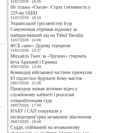
31/07/2026 - 19:45
Не тільки «Скеля». Страх і ненависть у
225-му ОШП
31/07/2026 - 18:19
Український гросмейстер Ігор
Самуненков отримав відзнаку за
найкрасивіший хід на Titled Tuesday
31/07/2026 - 14:48
ФСБ «шиє» Дурову тероризм
31/07/2026 - 13:37
Михайло Ткач: за «Трухою» стирчать
вуха Арахамії і Єрмака
30/07/2026 - 13:49
Командир військової частини примусив
83 підлеглих будувати йому маєток
29/07/2026 - 21:38
Прокурор знімав інтимне відео у
службовому кабінеті і розсилав
співробітницям суду
,
29/07/2026 - 17:09
НАБУ і САП пошукали у
ексвіцепрем’єрки незаконне збагачення
28/07/2026 - 19:48
Суддя, спійманий на незаконному
збагаченні, не знайшов 12 млн грн для