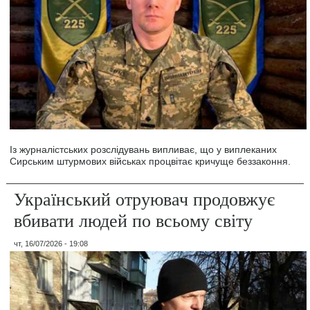
Із журналістських розслідувань випливає, що у виплеканих
Сирським штурмових військах процвітає кричуще беззаконня.
Український отруювач продовжує
вбивати людей по всьому світу
чт, 16/07/2026 - 19:08