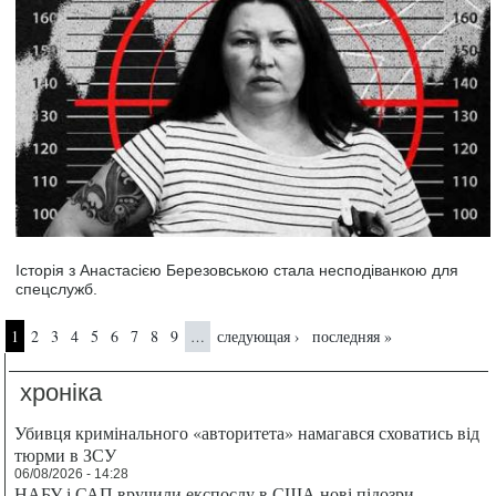
Історія з Анастасією Березовською стала несподіванкою для
спецслужб.
Страницы
1
2
3
4
5
6
7
8
9
следующая ›
последняя »
…
хроніка
Убивця кримінального «авторитета» намагався сховатись від
тюрми в ЗСУ
06/08/2026 - 14:28
НАБУ і САП вручили експослу в США нові підозри