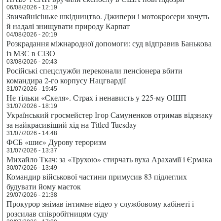
06/08/2026 - 12:19
Звичайнісіньке шкідництво. Джипери і мотокросери хочуть
й надалі знищувати природу Карпат
04/08/2026 - 20:19
Розкрадання міжнародної допомоги: суд відправив Банькова
із МЗС в СІЗО
03/08/2026 - 20:43
Російські спецслужби переконали пенсіонера вбити
командира 2-го корпусу Нацгвардії
31/07/2026 - 19:45
Не тільки «Скеля». Страх і ненависть у 225-му ОШП
31/07/2026 - 18:19
Український гросмейстер Ігор Самуненков отримав відзнаку
за найкрасивіший хід на Titled Tuesday
31/07/2026 - 14:48
ФСБ «шиє» Дурову тероризм
31/07/2026 - 13:37
Михайло Ткач: за «Трухою» стирчать вуха Арахамії і Єрмака
30/07/2026 - 13:49
Командир військової частини примусив 83 підлеглих
будувати йому маєток
29/07/2026 - 21:38
Прокурор знімав інтимне відео у службовому кабінеті і
розсилав співробітницям суду