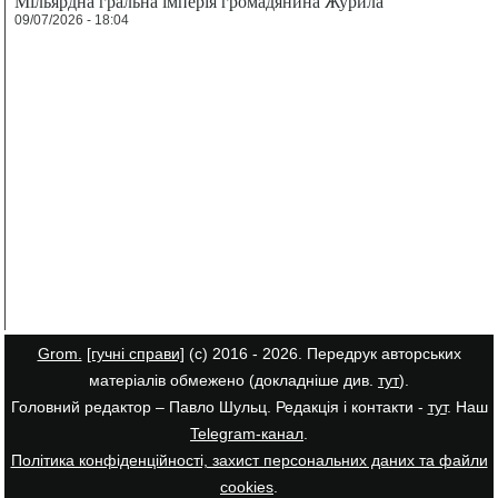
Мільярдна гральна імперія громадянина Журила
09/07/2026 - 18:04
Grom.
[гучні справи]
(с) 2016 - 2026. Передрук авторських
матеріалів обмежено (докладніше див.
тут
).
Головний редактор – Павло Шульц. Редакція і контакти -
тут
. Наш
Telegram-канал
.
Політика конфіденційності, захист персональних даних та файли
cookies
.