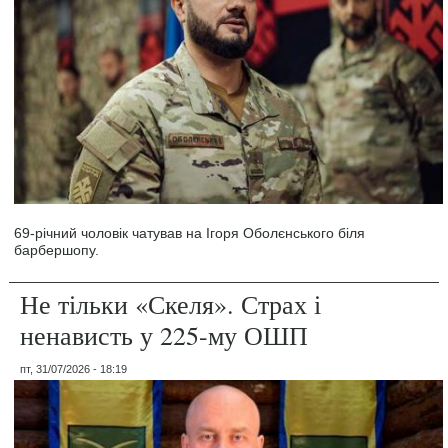
69-річний чоловік чатував на Ігоря Оболєнського біля
барбершопу.
Не тільки «Скеля». Страх і
ненависть у 225-му ОШП
пт, 31/07/2026 - 18:19