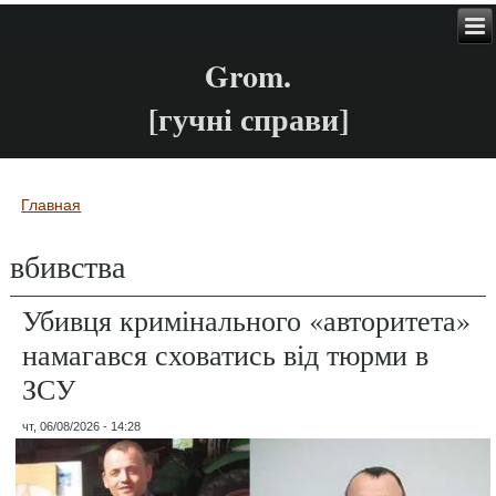
Grom.
[гучні справи]
Главная
Вы здесь
вбивства
Убивця кримінального «авторитета»
намагався сховатись від тюрми в
ЗСУ
чт, 06/08/2026 - 14:28