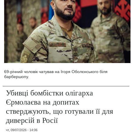
69-річний чоловік чатував на Ігоря Оболєнського біля
барбершопу.
Убивці бомбістки олігарха
Єрмолаєва на допитах
стверджують, що готували її для
диверсій в Росії
чт, 09/07/2026 - 14:06