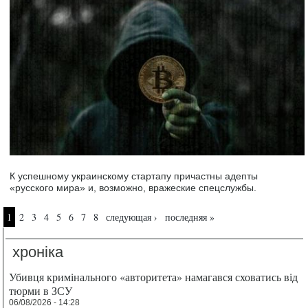
К успешному украинскому стартапу причастны адепты
«русского мира» и, возможно, вражеские спецслужбы.
Страницы
1
2
3
4
5
6
7
8
следующая ›
последняя »
хроніка
Убивця кримінального «авторитета» намагався сховатись від
тюрми в ЗСУ
06/08/2026 - 14:28