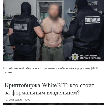
Ексвійськовий збирався отримати за вбивство від росіян $100
тисяч.
Криптобиржа WhiteBIT: кто стоит
за формальным владельцем?
пн, 22/05/2023 - 05:27