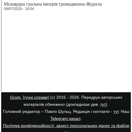
Мільярдна гральна імперія громадянина Журила
09/07/2026 - 18:04
Grom.
[гучні справи]
(с) 2016 - 2026. Передрук авторських
матеріалів обмежено (докладніше див.
тут
).
Головний редактор – Павло Шульц. Редакція і контакти -
тут
. Наш
Telegram-канал
.
Політика конфіденційності, захист персональних даних та файли