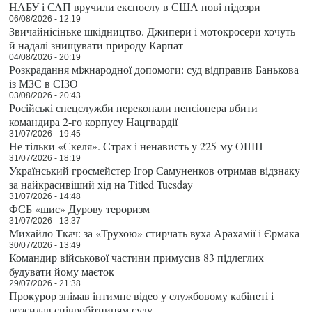
НАБУ і САП вручили експослу в США нові підозри
06/08/2026 - 12:19
Звичайнісіньке шкідництво. Джипери і мотокросери хочуть
й надалі знищувати природу Карпат
04/08/2026 - 20:19
Розкрадання міжнародної допомоги: суд відправив Банькова
із МЗС в СІЗО
03/08/2026 - 20:43
Російські спецслужби переконали пенсіонера вбити
командира 2-го корпусу Нацгвардії
31/07/2026 - 19:45
Не тільки «Скеля». Страх і ненависть у 225-му ОШП
31/07/2026 - 18:19
Український гросмейстер Ігор Самуненков отримав відзнаку
за найкрасивіший хід на Titled Tuesday
31/07/2026 - 14:48
ФСБ «шиє» Дурову тероризм
31/07/2026 - 13:37
Михайло Ткач: за «Трухою» стирчать вуха Арахамії і Єрмака
30/07/2026 - 13:49
Командир військової частини примусив 83 підлеглих
будувати йому маєток
29/07/2026 - 21:38
Прокурор знімав інтимне відео у службовому кабінеті і
розсилав співробітницям суду