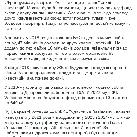
«Французькому кварталі 2» — тих, що з першої хвилі
інвестицій. Можна було б припустити, що частину доходу фонд
вклав у другу хвилю інвестицій. Але є одне «але»: до початку
другої хвилі інвестицій фонд встиг продати тільки 4 вже
збудовані квартири. Тому, на реінвестування це, м'яко кажучи,
не тягне.
А значить, у 2018 році в оточення Бойка десь взялися зайві
понад 47 мільйонів доларів на другу хвилю інвестицій. На
додачу до тих майже 16 мільйонів доларів, які вклали під час
першої хвилі інвестування. Тобто разом орієнтовно 63
мільйони доларів, походження яких зрозуміти важко.
З кінця 2018 року частину ЖК добудували, і продажі нарешті
пішли. А фонд продовжив вкладатися. Це третя хвиля
інвестицій, яка триває донині.
У 2019-му фонд купив 5 квартир загальною площею 550 м²
метрів на Дніпровській набережній, 19А. У 2022-му в ЖК
Welcome Home на Ревуцького фонд оформив ще 10 квартир
на 640 м².
Ну і, нарешті, останнє — у ЖК «Будинок на Вавілових» почали
інвестувати у 2021 році й продовжили у 2023 і 2024-му. З кінця
минулого року тут у фонду, записаного на оточення Бойка,
з'явилося 119 квартир. Або більше як 7 тисяч м². За
найменшими підрахунками, вкласти треба було понад 8