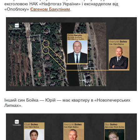
ексголовою НАК «Нафтогаз України» і екснардепом від
«Опоблоку»
Євгеном Бакуліним
.
Інший син Бойка — Юрій — має квартиру в «Новопечерських
Липках».