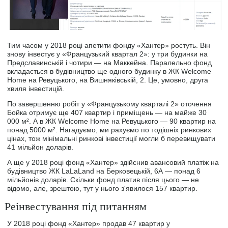
Тим часом у 2018 році апетити фонду «Хантер» ростуть. Він
знову інвестує у «Французький квартал 2»: у три будинки на
Предславинській і чотири — на Маккейна. Паралельно фонд
вкладається в будівництво ще одного будинку в ЖК Welcome
Home на Ревуцького, на Вишняківській, 2. Це, умовно, друга
хвиля інвестицій.
По завершенню робіт у «Французькому кварталі 2» оточення
Бойка отримує ще 407 квартир і приміщень — на майже 30
000 м². А в ЖК Welcome Home на Ревуцького — 90 квартир на
понад 5000 м². Нагадуємо, ми рахуємо по тодішніх ринкових
цінах, тож мінімальні ринкові інвестиції могли б перевищувати
41 мільйон доларів.
А ще у 2018 році фонд «Хантер» здійснив авансовий платіж на
будівництво ЖК LaLaLand на Берковецькій, 6А — понад 6
мільйонів доларів. Скільки фонд платив після цього — не
відомо, але, зрештою, тут у нього з'явилося 157 квартир.
Реінвестування під питанням
У 2018 році фонд «Хантер» продав 47 квартир у