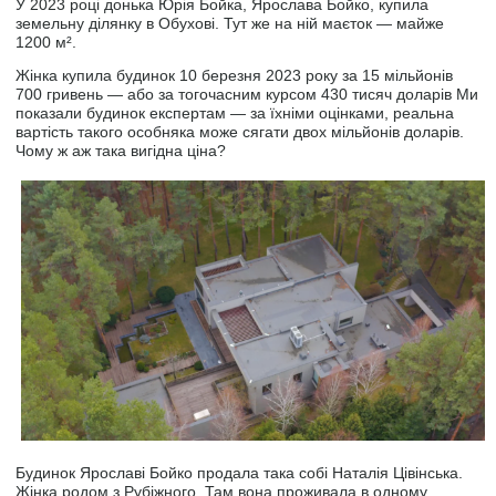
У 2023 році донька Юрія Бойка, Ярослава Бойко, купила
земельну ділянку в Обухові. Тут же на ній маєток — майже
1200 м².
Жінка купила будинок 10 березня 2023 року за 15 мільйонів
700 гривень — або за тогочасним курсом 430 тисяч доларів Ми
показали будинок експертам — за їхніми оцінками, реальна
вартість такого особняка може сягати двох мільйонів доларів.
Чому ж аж така вигідна ціна?
Будинок Ярославі Бойко продала така собі Наталія Цівінська.
Жінка родом з Рубіжного. Там вона проживала в одному