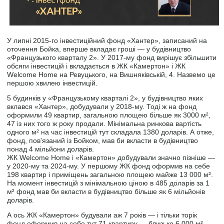
У липні 2015-го інвестиційний фонд «Хантер», записаний на
оточення Бойка, вперше вкладає гроші — у будівництво
«Французького кварталу 2». У 2017-му фонд вирішує збільшити
обсяги інвестицій і вкладається в ЖК «Камертон» і ЖК
Welcome Home на Ревуцького, на Вишняківській, 4. Назвемо це
першою хвилею інвестицій.
5 будинків у «Французькому кварталі 2», у будівництво яких
вклався «Хантер», добудували у 2018-му. Тоді ж на фонд
оформили 49 квартир, загальною площею більше як 3000 м²,
47 із них того ж року продали. Мінімальна ринкова вартість
одного м² на час інвестицій тут складала 1380 доларів. А отже,
фонд, пов'язаний із Бойком, мав би вкласти в будівництво
понад 4 мільйони доларів.
ЖК Welcome Home і «Камертон» добудували значно пізніше —
у 2020-му та 2024-му. У першому ЖК фонд оформив на себе
198 квартир і приміщень загальною площею майже 13 000 м².
На момент інвестицій з мінімальною ціною в 485 доларів за 1
м² фонд мав би вкласти в будівництво більше як 6 мільйонів
доларів.
А ось ЖК «Камертон» будували аж 7 років — і тільки торік
фонд оформив на себе тут 71 квартиру — близько 6 000 м².