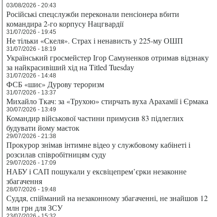
03/08/2026 - 20:43
Російські спецслужби переконали пенсіонера вбити
командира 2-го корпусу Нацгвардії
31/07/2026 - 19:45
Не тільки «Скеля». Страх і ненависть у 225-му ОШП
31/07/2026 - 18:19
Український гросмейстер Ігор Самуненков отримав відзнаку
за найкрасивіший хід на Titled Tuesday
31/07/2026 - 14:48
ФСБ «шиє» Дурову тероризм
31/07/2026 - 13:37
Михайло Ткач: за «Трухою» стирчать вуха Арахамії і Єрмака
30/07/2026 - 13:49
Командир військової частини примусив 83 підлеглих
будувати йому маєток
29/07/2026 - 21:38
Прокурор знімав інтимне відео у службовому кабінеті і
розсилав співробітницям суду
29/07/2026 - 17:09
НАБУ і САП пошукали у ексвіцепрем’єрки незаконне
збагачення
28/07/2026 - 19:48
Суддя, спійманий на незаконному збагаченні, не знайшов 12
млн грн для ЗСУ
23/07/2026 - 15:32