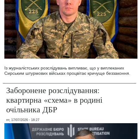
Із журналістських розслідувань випливає, що у виплеканих
Сирським штурмових військах процвітає кричуще беззаконня.
Заборонене розслідування:
квартирна «схема» в родині
очільника ДБР
пт, 17/07/2026 - 18:27