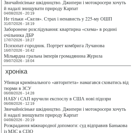
Звичайнісіньке шкідництво. Джипери і мотокросери хочуть
й надалі знищувати природу Карпат
04/08/2026 - 20:19
Не тільки «Скеля». Страх і ненависть у 225-му ОШП
31/07/2026 - 18:19
Заборонене розслідування: квартирна «схема» в родині
очільника ДБР
17/07/2026 - 18:27
Психопат-городник. Портрет комбрига Лучанова
16/07/2026 - 16:42
Мільярдна гральна імперія громадянина Журила
09/07/2026 - 18:04
хроніка
Убивця кримінального «авторитета» намагався сховатись від
тюрми в ЗСУ
06/08/2026 - 14:28
НАБУ і САП вручили експослу в США нові підозри
06/08/2026 - 12:19
Звичайнісіньке шкідництво. Джипери і мотокросери хочуть
й надалі знищувати природу Карпат
04/08/2026 - 20:19
Розкрадання міжнародної допомоги: суд відправив Банькова
із МЗС в СІЗО