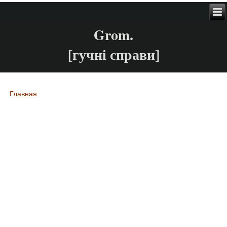
Grom.
[гучні справи]
Главная
Вы здесь