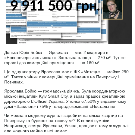
Донька Юрія Бойка — Ярослава — має 2 квартири в
«Новопечерських липках». Загальна площа — 270 м². Тут же
гараж і два комерційні приміщення — на 160 м².
Ще одну квартиру Ярослава має в ЖК «Митець» — майже 290
м². Також у жінки є комерційні приміщення на Печерську і
Позняках.
Ярослава Бойко — громадська діячка. Була координаторкою
міської ініціативи Kyiv Smart City, а зараз працює креативною
директоркою L'Officiel Україна. У жінки 67,50% у видавничому
домі «Вавилон» і 75% у телерадіокомпанії «Ностальгія».
Чи можна в модному журналі заробити на кілька квартир на
Печерську та будинок на тисячу м²? Є великі сумніви.
Наприклад, сестра Ярослави, Уляна, працює в тому ж журналі,
але жодного майна в неї немає.