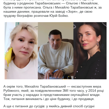
будинку з родиною Тарабановських — Ольгою і Михайлом,
була з ними прописана. Ольга і Михайло Тарабановські ж, за
нашими даними, працювали на заводі «Зоря», де свою
трудову біографію розпочав Юрій Бойко.
А окрім того, Михайло Тарабановський — ексзаступник мера
Рубіжного, який, за повідомленнями ЗМІ того часу, у 2014 році
брав участь у нарадах із представниками окупаційної влади.
Тож, питання виникають і до ціни будинку, і до продавця.
А ще є питання до сусідів: у якийсь дивний спосіб сусідні