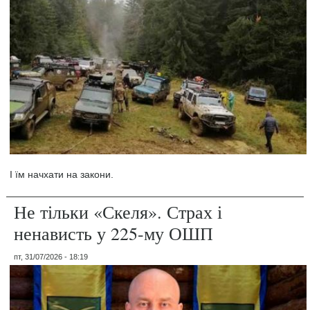
І їм начхати на закони.
Не тільки «Скеля». Страх і
ненависть у 225-му ОШП
пт, 31/07/2026 - 18:19