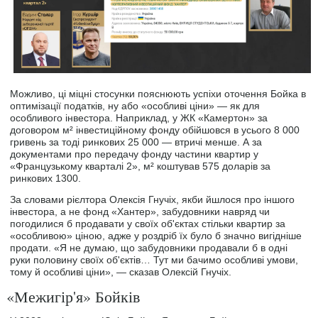
Можливо, ці міцні стосунки пояснюють успіхи оточення Бойка в
оптимізації податків, ну або «особливі ціни» — як для
особливого інвестора. Наприклад, у ЖК «Камертон» за
договором м² інвестиційному фонду обійшовся в усього 8 000
гривень за тоді ринкових 25 000 — втричі менше. А за
документами про передачу фонду частини квартир у
«Французькому кварталі 2», м² коштував 575 доларів за
ринкових 1300.
За словами рієлтора Олексія Гнучіх, якби йшлося про іншого
інвестора, а не фонд «Хантер», забудовники навряд чи
погодилися б продавати у своїх об'єктах стільки квартир за
«особливою» ціною, адже у роздріб їх було б значно вигідніше
продати. «Я не думаю, що забудовники продавали б в одні
руки половину своїх об'єктів… Тут ми бачимо особливі умови,
тому й особливі ціни», — сказав Олексій Гнучіх.
«Межигір'я» Бойків