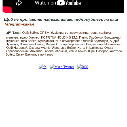
Щоб не проґавити найважливіше, підписуйтесь на наш
Telegram-канал
.
Tags:
Юрій Бойко
ОПЗЖ
будівництво
нерухомість
гроші
політика
агентура
відео
Хантер
KOTRYNA HOLDING LTД
Павло Якубенко
Володимир
Якубенко
Віра Бойко
Фундамент
bUd development
Олексій Ведмедєв
Андрій
Пузійчук
В’ячеслав Непоп
Вадим Столар
Ігор Кушнір
Владислава Молчанова
Юрій Нагорний
Оксана Кушнір
Ярослава Бойко
Наталія Цівінська
Ольга
Тарабановська
Михайло Тарабановський
Уляна Бойко
Юрій Назаров
Анатолій
Бойко
Євген Бакулін
в полі зору