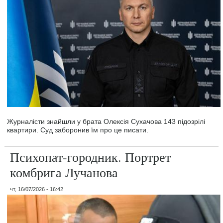
Журналісти знайшли у брата Олексія Сухачова 143 підозрілі
квартири. Суд заборонив їм про це писати.
Психопат-городник. Портрет
комбрига Лучанова
чт, 16/07/2026 - 16:42