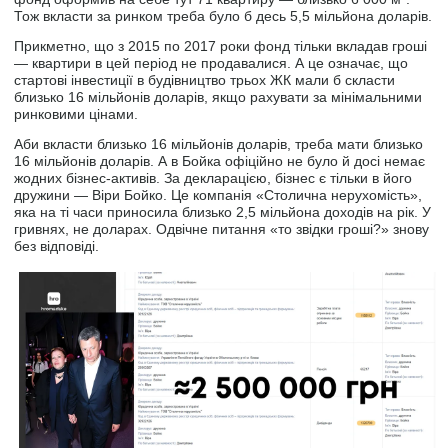
Тож вкласти за ринком треба було б десь 5,5 мільйона доларів.
Прикметно, що з 2015 по 2017 роки фонд тільки вкладав гроші
— квартири в цей період не продавалися. А це означає, що
стартові інвестиції в будівництво трьох ЖК мали б скласти
близько 16 мільйонів доларів, якщо рахувати за мінімальними
ринковими цінами.
Аби вкласти близько 16 мільйонів доларів, треба мати близько
16 мільйонів доларів. А в Бойка офіційно не було й досі немає
жодних бізнес-активів. За декларацією, бізнес є тільки в його
дружини — Віри Бойко. Це компанія «Столична нерухомість»,
яка на ті часи приносила близько 2,5 мільйона доходів на рік. У
гривнях, не доларах. Одвічне питання «то звідки гроші?» знову
без відповіді.