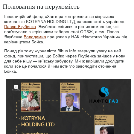
Полювання на нерухомість
Інвестиційний фонд «Хантер» контролюється кіпрською
компанією KOTRYNA HOLDING LTД, за якою стоїть українець
Павло Якубенко
. Якубенко світився в різних компаніях, які
пов’язували з керівником забороненої ОПЗЖ, а син Павла
Якубенка
Володимир
працював у НАК «Нафтогаз України» під
керівництвом Бойка.
Понад рік тому журналісти Bihus.Info звернули увагу на цей
фонд, припустивши, що Бойко через Якубенка зайшов у нову
для себе нішу — київську забудову. Ми ж вирішили дослідити,
коли все це почалося й чим встигло заволодіти оточення
Бойка.