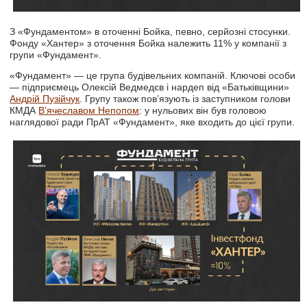
З «Фундаментом» в оточенні Бойка, певно, серйозні стосунки.
Фонду «Хантер» з оточення Бойка належить 11% у компанії з
групи «Фундамент».
«Фундамент» — це група будівельних компаній. Ключові особи
— підприємець Олексій Ведмедєв і нардеп від «Батьківщини»
Андрій Пузійчук
. Групу також пов’язують із заступником голови
КМДА
В’ячеславом Непопом
: у нульових він був головою
наглядової ради ПрАТ «Фундамент», яке входить до цієї групи.