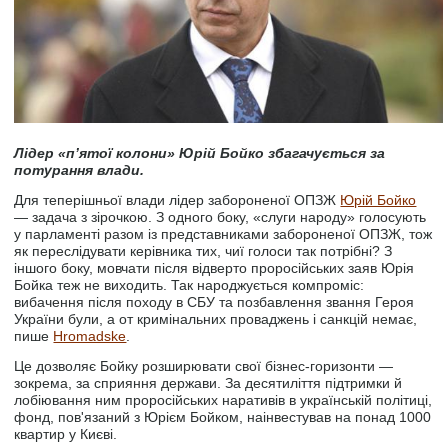
Лідер «п’ятої колони» Юрій Бойко збагачується за
потурання влади.
Для теперішньої влади лідер забороненої ОПЗЖ
Юрій Бойко
— задача з зірочкою. З одного боку, «слуги народу» голосують
у парламенті разом із представниками забороненої ОПЗЖ, тож
як переслідувати керівника тих, чиї голоси так потрібні? З
іншого боку, мовчати після відверто проросійських заяв Юрія
Бойка теж не виходить. Так народжується компроміс:
вибачення після походу в СБУ та позбавлення звання Героя
України були, а от кримінальних проваджень і санкцій немає,
пише
Нromadske
.
Це дозволяє Бойку розширювати свої бізнес-горизонти —
зокрема, за сприяння держави. За десятиліття підтримки й
лобіювання ним проросійських наративів в українській політиці,
фонд, пов'язаний з Юрієм Бойком, наінвестував на понад 1000
квартир у Києві.