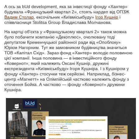
А ось за bUd development, яка за інвестиції фонду «Хантер»
будувала «Французький квартал 2», стоять нардеп від ОПЗЖ
Вадим Столар
, ексочільник «Київміськбуду»
Ігор Кушнір
і
співвласниця Stolitsa Group Владислава Молчанова.
На картці об'єкта у «Французькому кварталі 2» також можна
було побачити компанію «Декоплюс», очолювану тоді
депутатом Кременчуцької районної ради від «Опоблоку»
Юрієм Нагорним. Тут же замовником будівництва значиться
ТОВ «Капітал Схід». Зараз фонд «Хантер» володіє половиною
цієї компанії. Інша половина — в інвестиційного фонду
«Ковернот», який належить Оксані Кушнір, дружині
експрезидента «Київміськбуду» Ігоря Кушніра. І з Кушніром у
фонду «Хантер» стосунки теж серйозні. Наприклад, бізнес-
центр «Магнетт» на Олімпійській частково належить фонду з
оточення Бойка. А частково — фонду «Ковернот» дружини
Кушніра.