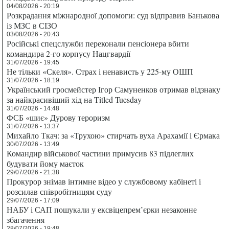
04/08/2026 - 20:19
Розкрадання міжнародної допомоги: суд відправив Банькова
із МЗС в СІЗО
03/08/2026 - 20:43
Російські спецслужби переконали пенсіонера вбити
командира 2-го корпусу Нацгвардії
31/07/2026 - 19:45
Не тільки «Скеля». Страх і ненависть у 225-му ОШП
31/07/2026 - 18:19
Український гросмейстер Ігор Самуненков отримав відзнаку
за найкрасивіший хід на Titled Tuesday
31/07/2026 - 14:48
ФСБ «шиє» Дурову тероризм
31/07/2026 - 13:37
Михайло Ткач: за «Трухою» стирчать вуха Арахамії і Єрмака
30/07/2026 - 13:49
Командир військової частини примусив 83 підлеглих
будувати йому маєток
29/07/2026 - 21:38
Прокурор знімав інтимне відео у службовому кабінеті і
розсилав співробітницям суду
29/07/2026 - 17:09
НАБУ і САП пошукали у ексвіцепрем’єрки незаконне
збагачення
28/07/2026 - 19:48