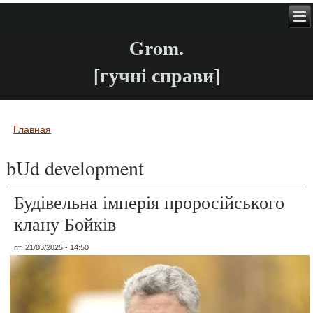
Grom.
[гучні справи]
Главная
Вы здесь
bUd development
Будівельна імперія проросійського
клану Бойків
пт, 21/03/2025 - 14:50