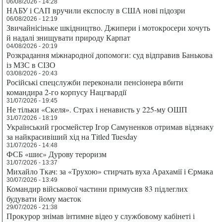
06/08/2026 - 14:28
НАБУ і САП вручили експослу в США нові підозри
06/08/2026 - 12:19
Звичайнісіньке шкідництво. Джипери і мотокросери хочуть
й надалі знищувати природу Карпат
04/08/2026 - 20:19
Розкрадання міжнародної допомоги: суд відправив Банькова
із МЗС в СІЗО
03/08/2026 - 20:43
Російські спецслужби переконали пенсіонера вбити
командира 2-го корпусу Нацгвардії
31/07/2026 - 19:45
Не тільки «Скеля». Страх і ненависть у 225-му ОШП
31/07/2026 - 18:19
Український гросмейстер Ігор Самуненков отримав відзнаку
за найкрасивіший хід на Titled Tuesday
31/07/2026 - 14:48
ФСБ «шиє» Дурову тероризм
31/07/2026 - 13:37
Михайло Ткач: за «Трухою» стирчать вуха Арахамії і Єрмака
30/07/2026 - 13:49
Командир військової частини примусив 83 підлеглих
будувати йому маєток
29/07/2026 - 21:38
Прокурор знімав інтимне відео у службовому кабінеті і