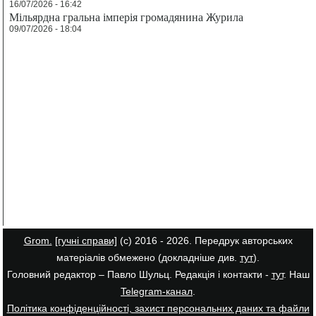
16/07/2026 - 16:42
Мільярдна гральна імперія громадянина Журила
09/07/2026 - 18:04
Grom.
[гучні справи]
(с) 2016 - 2026. Передрук авторських
матеріалів обмежено (докладніше див.
тут
).
Головний редактор – Павло Шульц. Редакція і контакти -
тут
. Наш
Telegram-канал
.
Політика конфіденційності, захист персональних даних та файли