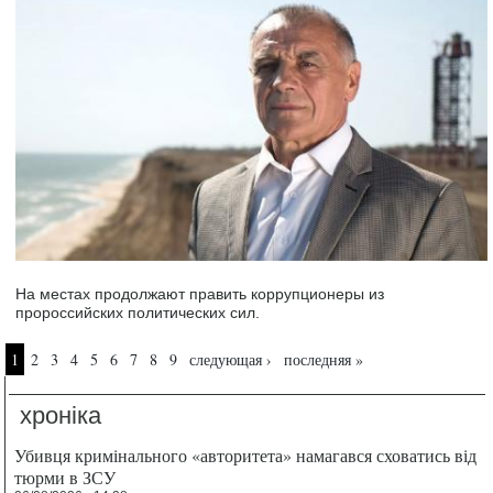
На местах продолжают править коррупционеры из
пророссийских политических сил.
Страницы
1
2
3
4
5
6
7
8
9
следующая ›
последняя »
хроніка
Убивця кримінального «авторитета» намагався сховатись від
тюрми в ЗСУ