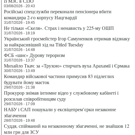
із МЗС в СІЗО
03/08/2026 - 20:43
Російські спецслужби переконали пенсіонера вбити
командира 2-го корпусу Нацгвардії
31/07/2026 - 19:45
Не тільки «Скеля». Страх і ненависть у 225-му ОШП
31/07/2026 - 18:19
Український гросмейстер Ігор Самуненков отримав відзнаку
за найкрасивіший хід на Titled Tuesday
31/07/2026 - 14:48
ФСБ «шиє» Дурову тероризм
31/07/2026 - 13:37
Михайло Ткач: за «Трухою» стирчать вуха Арахамії і Єрмака
30/07/2026 - 13:49
Командир військової частини примусив 83 підлеглих
будувати йому маєток
29/07/2026 - 21:38
Прокурор знімав інтимне відео у службовому кабінеті і
розсилав співробітницям суду
29/07/2026 - 17:09
НАБУ і САП пошукали у ексвіцепрем’єрки незаконне
збагачення
28/07/2026 - 19:48
Суддя, спійманий на незаконному збагаченні, не знайшов 12
млн грн для ЗСУ