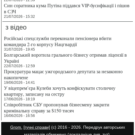
22/07/2026 - 12:59
Син соратника кума Путіна піддався VIP-бусифікації і пішов
в СЗЧ
21/07/2026 - 15:32
з відео
Російські спецслужби переконали пенсіонера вбити
командира 2-го корпусу Нацгвардії
31/07/2026 - 19:45
Болгарський воротила грального бізнесу отримав ліцензії в
Україні
22/07/2026 - 12:59
Прокуратура мацає ужгородського депутата за незаконно
накопичене
19/06/2026 - 14:41
У віцепрем’єра Кулеби хочуть конфіскувати столичну
квартиру, записану на сестру
17/06/2026 - 18:19
Співробітник СБУ пропонував бізнесмену закрити
кримінальну справу за $150 тисяч
16/06/2026 - 16:56
Grom.
[гучні справи]
(с) 2016 - 2026. Передрук авторських
матеріалів обмежено (докладніше див.
тут
).