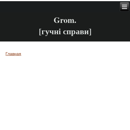
Grom.
[гучні справи]
Главная
Вы здесь