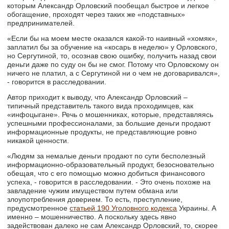
которым Александр Орловский пообещал быстрое и легкое
обогащение, проходят через таких же «подставных»
предпринимателей.
«Если бы на моем месте оказался какой-то наивный «хомяк»,
заплатил бы за обучение на «косарь в неделю» у Орловского,
но Сергутиной, то, осознав свою ошибку, получить назад свои
деньги даже по суду он бы не смог. Потому что Орловскому он
ничего не платил, а с Сергутиной ни о чем не договаривался»,
- говорится в расследовании.
Автор приходит к выводу, что Александр Орловский –
типичный представитель такого вида проходимцев, как
«инфоцыгане». Речь о мошенниках, которые, представляясь
успешными профессионалами, за большие деньги продают
информационные продукты, не представляющие ровно
никакой ценности.
«Людям за немалые деньги продают по сути бесполезный
информационно-образовательный продукт, безосновательно
обещая, что с его помощью можно добиться финансового
успеха, - говорится в расследовании. - Это очень похоже на
завладение чужим имуществом путем обмана или
злоупотребления доверием. То есть, преступление,
предусмотренное
статьей 190 Уголовного кодекса
Украины. А
именно – мошенничество. А поскольку здесь явно
задействован далеко не сам Александр Орловский, то, скорее