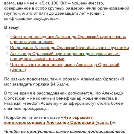
всего, мы имеем ч.5 ст. 190 ККУ – мошенничество,
совершенное в особо крупных размерах и/или организованной
группой. А это от пяти до двенадцати лет «зоны» с
конфискацией имущества».
В тему:
«Криптопроповедник» Александр Орловский купил «очень
престижную» премию
Инфоцыган Александр Орловский зарабатывает с русскими
Александр Орловский: криптопроповедник успокаивает
паству заказными статьями
Что скрывает криптопроходимец Александр Орловский
(часть I)
По разным подсчетам, таким образом Александр Орловский
мог завладеть порядка $4,5 млн.
В то же время в расследовании допускается, что Александр
Орловский – не конечный бенефициар мошенничества в
Financial Freedom Academy – за аферой могут стоять более
опытные проходимцы.
Подробнее читайте в статье
«Что скрывает
криптопроходимец Александр Орловский (часть I)
».
Чтобы не пропустить самое важное, подписывайтесь