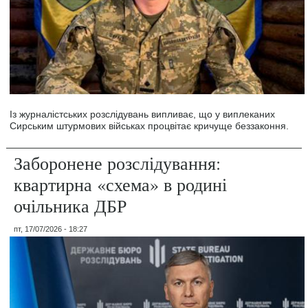
Із журналістських розслідувань випливає, що у виплеканих
Сирським штурмових військах процвітає кричуще беззаконня.
Заборонене розслідування:
квартирна «схема» в родині
очільника ДБР
пт, 17/07/2026 - 18:27