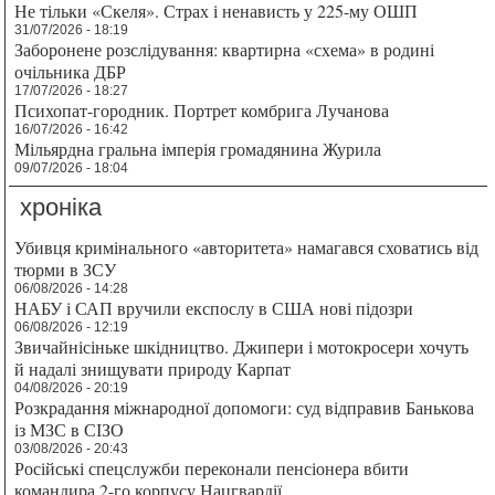
Не тільки «Скеля». Страх і ненависть у 225-му ОШП
31/07/2026 - 18:19
Заборонене розслідування: квартирна «схема» в родині
очільника ДБР
17/07/2026 - 18:27
Психопат-городник. Портрет комбрига Лучанова
16/07/2026 - 16:42
Мільярдна гральна імперія громадянина Журила
09/07/2026 - 18:04
хроніка
Убивця кримінального «авторитета» намагався сховатись від
тюрми в ЗСУ
06/08/2026 - 14:28
НАБУ і САП вручили експослу в США нові підозри
06/08/2026 - 12:19
Звичайнісіньке шкідництво. Джипери і мотокросери хочуть
й надалі знищувати природу Карпат
04/08/2026 - 20:19
Розкрадання міжнародної допомоги: суд відправив Банькова
із МЗС в СІЗО
03/08/2026 - 20:43
Російські спецслужби переконали пенсіонера вбити
командира 2-го корпусу Нацгвардії