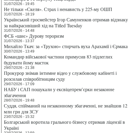
31/07/2026 - 19:45
Не тільки «Скеля». Страх і ненависть у 225-му ОШП
31/07/2026 - 18:19
Український гросмейстер Ігор Самуненков отримав відзнаку
за найкрасивіший хід на Titled Tuesday
31/07/2026 - 14:48
ФСБ «шиє» Дурову тероризм
31/07/2026 - 13:37
Михайло Ткач: за «Трухою» стирчать вуха Арахамії і Єрмака
30/07/2026 - 13:49
Командир військової частини примусив 83 підлеглих
будувати йому маєток
29/07/2026 - 21:38
Прокурор знімав інтимне відео у службовому кабінеті і
розсилав співробітницям суду
29/07/2026 - 17:09
НАБУ і САП пошукали у ексвіцепрем’єрки незаконне
збагачення
28/07/2026 - 19:48
Суддя, спійманий на незаконному збагаченні, не знайшов 12
млн грн для ЗСУ
23/07/2026 - 15:32
Болгарський воротила грального бізнесу отримав ліцензії в
Україні