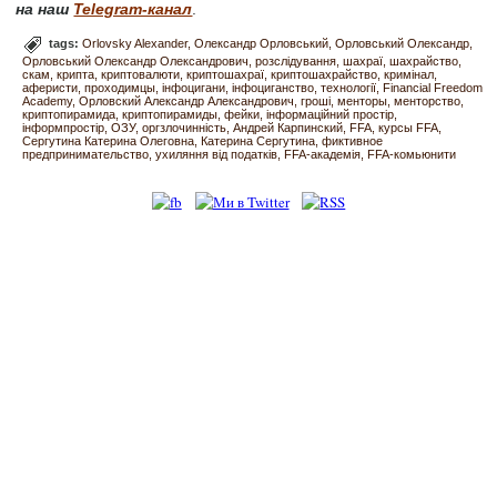
на наш
Telegram-канал
.
tags:
Orlovsky Alexander
Олександр Орловський
Орловський Олександр
Орловський Олександр Олександрович
розслідування
шахраї
шахрайство
скам
крипта
криптовалюти
криптошахраї
криптошахрайство
кримінал
аферисти
проходимцы
інфоцигани
інфоциганство
технології
Financial Freedom
Academy
Орловский Александр Александрович
гроші
менторы
менторство
криптопирамида
криптопирамиды
фейки
інформаційний простір
інформпростір
ОЗУ
оргзлочинність
Андрей Карпинский
FFA
курсы FFA
Сергутина Катерина Олеговна
Катерина Сергутина
фиктивное
предпринимательство
ухиляння від податків
FFA-академія
FFA-комьюнити