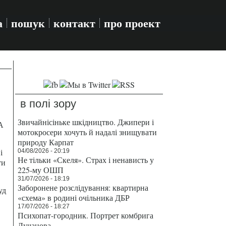
а
пошук
контакт
про проект
в полі зору
Звичайнісіньке шкідництво. Джипери і
А
мотокросери хочуть й надалі знищувати
природу Карпат
і
04/08/2026 - 20:19
Не тільки «Скеля». Страх і ненависть у
ти
225-му ОШП
31/07/2026 - 18:19
Заборонене розслідування: квартирна
уд
«схема» в родині очільника ДБР
17/07/2026 - 18:27
Психопат-городник. Портрет комбрига
Лучанова