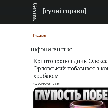
Grom.
[гучні справи]
Главная
Вы здесь
інфоциганство
Криптопроповідник Олекс
Орловський побавився з к
хробаком
сб, 24/05/2025 - 13:36