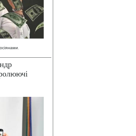
осіянами.
андр
тролюючі