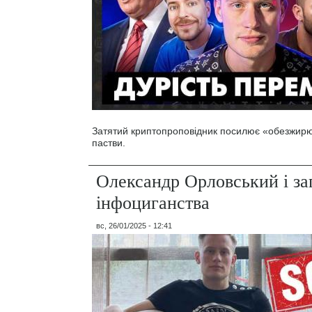
Затятий криптопроповідник посилює «обезжирю
пастви.
Олександр Орловський і за
інфоциганства
вс, 26/01/2025 - 12:41