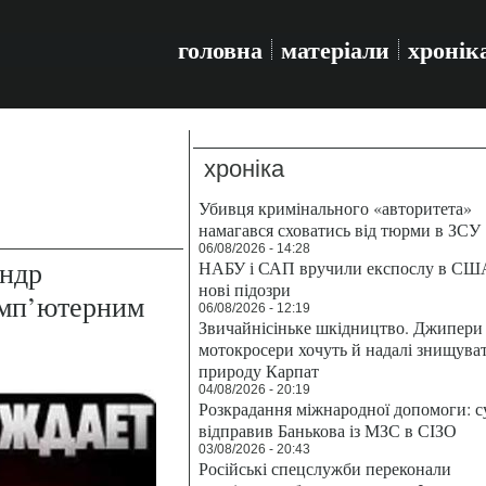
головна
матеріали
хронік
хроніка
Убивця кримінального «авторитета»
намагався сховатись від тюрми в ЗСУ
06/08/2026 - 14:28
андр
НАБУ і САП вручили експослу в СШ
нові підозри
омп’ютерним
06/08/2026 - 12:19
Звичайнісіньке шкідництво. Джипери 
мотокросери хочуть й надалі знищува
природу Карпат
04/08/2026 - 20:19
Розкрадання міжнародної допомоги: с
відправив Банькова із МЗС в СІЗО
03/08/2026 - 20:43
Російські спецслужби переконали