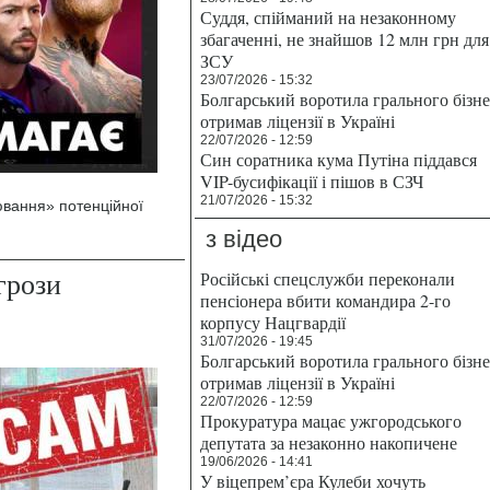
Суддя, спійманий на незаконному
збагаченні, не знайшов 12 млн грн для
ЗСУ
23/07/2026 - 15:32
Болгарський воротила грального бізн
отримав ліцензії в Україні
22/07/2026 - 12:59
Син соратника кума Путіна піддався
VIP-бусифікації і пішов в СЗЧ
21/07/2026 - 15:32
вання» потенційної
з відео
грози
Російські спецслужби переконали
пенсіонера вбити командира 2-го
корпусу Нацгвардії
31/07/2026 - 19:45
Болгарський воротила грального бізн
отримав ліцензії в Україні
22/07/2026 - 12:59
Прокуратура мацає ужгородського
депутата за незаконно накопичене
19/06/2026 - 14:41
У віцепрем’єра Кулеби хочуть