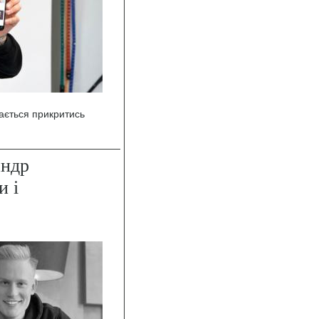
ається прикритись
андр
и і