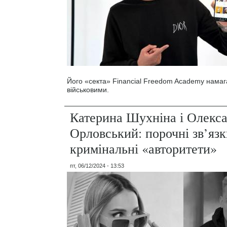
Його «секта» Financial Freedom Academy намаг
військовими.
Катерина Шухніна і Олекс
Орловський: порочні зв’язк
кримінальні «авторитети»
пт, 06/12/2024 - 13:53