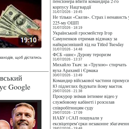
пенсіонера вбити командира 2-го
корпусу Нацгвардії
31/07/2026 - 19:45
Не тільки «Скеля». Страх і ненависть 
225-му ОШП
31/07/2026 - 18:19
Український гросмейстер Ігор
Самуненков отримав відзнаку за
найкрасивіший хід на Titled Tuesday
31/07/2026 - 14:48
ФСБ «шиє» Дурову тероризм
аходів, щоб дістатись
31/07/2026 - 13:37
Михайло Ткач: за «Трухою» стирчать
вуха Арахамії і Єрмака
вський
30/07/2026 - 13:49
Командир військової частини примус
ує Google
83 підлеглих будувати йому маєток
29/07/2026 - 21:38
Прокурор знімав інтимне відео у
службовому кабінеті і розсилав
співробітницям суду
29/07/2026 - 17:09
НАБУ і САП пошукали у
ексвіцепрем’єрки незаконне збагаченн
28/07/2026 - 19:48