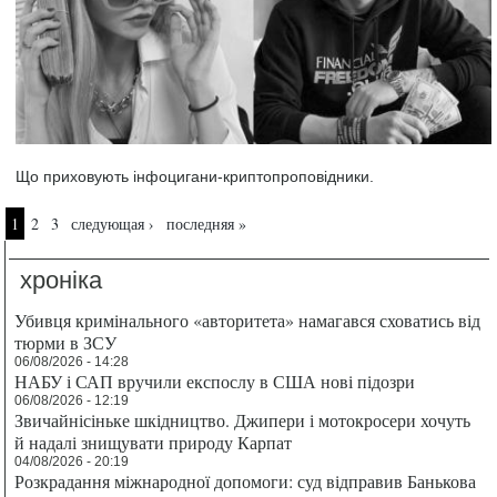
Що приховують інфоцигани-криптопроповідники.
Страницы
1
2
3
следующая ›
последняя »
хроніка
Убивця кримінального «авторитета» намагався сховатись від
тюрми в ЗСУ
06/08/2026 - 14:28
НАБУ і САП вручили експослу в США нові підозри
06/08/2026 - 12:19
Звичайнісіньке шкідництво. Джипери і мотокросери хочуть
й надалі знищувати природу Карпат
04/08/2026 - 20:19
Розкрадання міжнародної допомоги: суд відправив Банькова