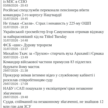
із МЗС в СІЗО
03/08/2026 - 20:43
Російські спецслужби переконали пенсіонера вбити
командира 2-го корпусу Нацгвардії
31/07/2026 - 19:45
Не тільки «Скеля». Страх і ненависть у 225-му ОШП
31/07/2026 - 18:19
Український гросмейстер Ігор Самуненков отримав відзнаку
за найкрасивіший хід на Titled Tuesday
31/07/2026 - 14:48
ФСБ «шиє» Дурову тероризм
31/07/2026 - 13:37
Михайло Ткач: за «Трухою» стирчать вуха Арахамії і Єрмака
30/07/2026 - 13:49
Командир військової частини примусив 83 підлеглих
будувати йому маєток
29/07/2026 - 21:38
Прокурор знімав інтимне відео у службовому кабінеті і
розсилав співробітницям суду
29/07/2026 - 17:09
НАБУ і САП пошукали у ексвіцепрем’єрки незаконне
збагачення
28/07/2026 - 19:48
Суддя, спійманий на незаконному збагаченні, не знайшов 12
млн грн для ЗСУ