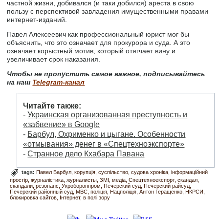
частной жизни, добивался (и таки добился) ареста в свою
пользу с перспективой завладения имущественными правами
интернет-изданий.
Павел Алексеевич как профессиональный юрист мог бы
объяснить, что это означает для прокурора и суда. А это
означает корыстный мотив, который отягчает вину и
увеличивает срок наказания.
Чтобы не пропустить самое важное, подписывайтесь
на наш
Telegram-канал
Читайте также:
-
Украинская организованная преступность и
«забвение» в Google
-
Барбул, Охрименко и цыгане. Особенности
«отмывания» денег в «Спецтехноэкспорте»
-
Странное дело Кхабара Павана
tags:
Павел Барбул
корупція
суспільство
судова хроніка
інформаційний
простір
журналістика
журналисты
ЗМІ
медіа
Спецтехноекспорт
скандал
скандали
резонанс
Укроборонпром
Печерский суд
Печерский райсуд
Печерский районный суд
МВС
поліція
Нацполіція
Антон Геращенко
НКРСИ
блокировка сайтов
Інтернет
в полі зору