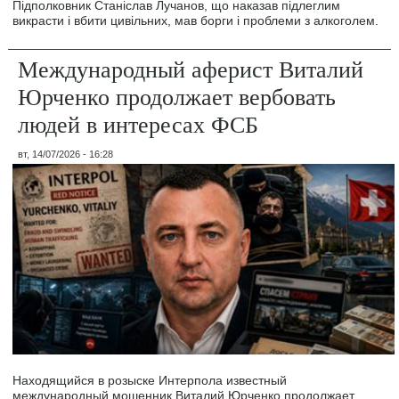
Підполковник Станіслав Лучанов, що наказав підлеглим
викрасти і вбити цивільних, мав борги і проблеми з алкоголем.
Международный аферист Виталий
Юрченко продолжает вербовать
людей в интересах ФСБ
вт, 14/07/2026 - 16:28
Находящийся в розыске Интерпола известный
международный мошенник Виталий Юрченко продолжает