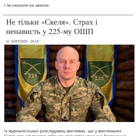
І їм начхати на закони.
Не тільки «Скеля». Страх і
ненависть у 225-му ОШП
пт, 31/07/2026 - 18:19
Із журналістських розслідувань випливає, що у виплеканих