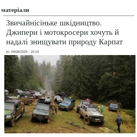
матеріали
Звичайнісіньке шкідництво.
Джипери і мотокросери хочуть й
надалі знищувати природу Карпат
вт, 04/08/2026 - 20:19