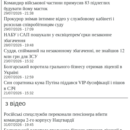
Командир військової частини примусив 83 підлеглих
будувати йому маєток
29/07/2026 - 21:38
Прокурор знімав інтимне відео у службовому кабінеті і
розсилав співробітницям суду
29/07/2026 - 17:09
НАБУ і САП пошукали у ексвіцепрем’єрки незаконне
збагачення
28/07/2026 - 19:48
Суддя, спійманий на незаконному збагаченні, не знайшов 12
млн грн для ЗСУ
23/07/2026 - 15:32
Болгарський воротила грального бізнесу отримав ліцензії в
Україні
22/07/2026 - 12:59
Син соратника кума Путіна піддався VIP-бусифікації і пішов
в СЗЧ
21/07/2026 - 15:32
з відео
Російські спецслужби переконали пенсіонера вбити
командира 2-го корпусу Нацгвардії
31/07/2026 - 19:45
Болгарський воротила грального бізнесу отримав ліцензії в