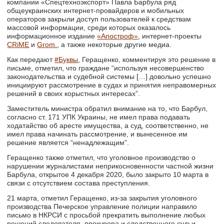
компании «Спецтехноэкспорт» Павла Барбула ряд
общеукраинских интернет-провайдеров и мобильных
операторов закрыли доступ пользователей к средствам
массовой информации, среди которых оказалось
информационное издание
«Апостроф»
, интернет-проекты
CRiME
и
Grom.
, а также некоторые другие медиа.
Как передают
#Буквы
, Геращенко, комментируя это решение в
письме, отметил, что граждане “используя несовершенство
законодательства и судебной системы […] довольно успешно
инициируют рассмотрение в судах и принятия неправомерных
решений в своих корыстных интересах”.
Заместитель министра обратил внимание на то, что Барбул,
согласно ст. 171 УПК Украины, не имел права подавать
ходатайство об аресте имущества, а суд, соответственно, не
имел права начинать рассмотрение, и вынесенное им
решение является “ненадлежащим”.
Геращенко также отметил, что уголовное производство о
нарушении журналистами неприкосновенности частной жизни
Барбула, открытое 4 декабря 2020, было закрыто 10 марта в
связи с отсутствием состава преступления.
21 марта, отметил Геращенко, из-за закрытия уголовного
производства Печерское управление полиции направило
письмо в НКРСИ с просьбой прекратить выполнение любых
решений следователя, прокурора и следственного судьи,