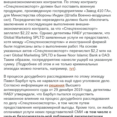
внешнеэкономических контрактов. По этому контракту
«Спецтехноэкспорт» должен был поставить военную
продукцию, произведенную госпредприятием «Завод 410 ГА»,
для Министерства обороны Индии (Штаба Военно-воздушных
сил). Посредничество нерезидента должно было обеспечить
заключение и последующее выполнение внешне-
экономического контракта, за что «Спецтехноэкспорт»
заплатил $2,22 млн. Однако детективы НАБУ установили, что
Global Marketing SPLTD заявленные услуги не предоставлял,
хотя между «Спецтехноэкспортом» и иностранной фирмой
были подписаны акты о выполнении работ. На основе
указанных актов «Спецтехноэкспорт» перечислил $2,2 млн на
счет Global Marketing SPLTD в банке Noor Islamic Bank в ОАЭ.
Таким образом, госпредприятию нанесли ущерб на указанную
сумму. (Подробнее об этом и не только криминальных
эпизодах можно почитать, например,
тут
).
В процессе досудебного расследования по этому эпизоду
Павел Барбул чуть не нарвался на ещё одно уголовное дело.
Согласно информации из
решения
Высшего
антикоррупционного суда от 29 декабря 2019 года, детективы
НАБУ утверждали, что Барбул пытался осуществить
незаконное влияние на процесс досудебного расследования
по делу «Спецтехноэкспорта», в том числе путем
предоставления неправомерной выгоды. Кроме того, он якобы
оплачивал услуги неких представителей СМИ «
в том числе с
целью безосновательной публичной дискредитации