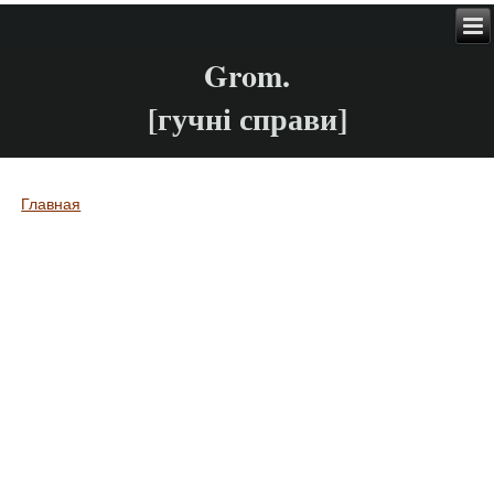
Grom.
[гучні справи]
Главная
Вы здесь