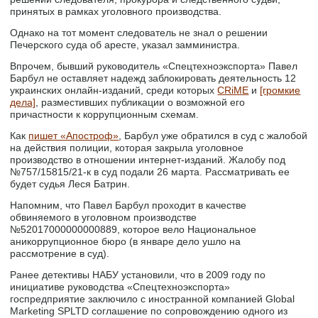
принятых в рамках уголовного производства.
Однако на тот момент следователь не знал о решении
Печерского суда об аресте, указал замминистра.
Впрочем, бывший руководитель «Спецтехноэкспорта» Павел
Барбул не оставляет надежд заблокировать деятельность 12
украинских онлайн-изданий, среди которых
CRiME
и
[громкие
дела]
, разместивших публикации о возможной его
причастности к коррупционным схемам.
Как
пишет «Апостроф»
, Барбул уже обратился в суд с жалобой
на действия полиции, которая закрыла уголовное
производство в отношении интернет-изданий. Жалобу под
№757/15815/21-к в суд подали 26 марта. Рассматривать ее
будет судья Леся Батрин.
Напомним, что Павел Барбул проходит в качестве
обвиняемого в уголовном производстве
№52017000000000889, которое вело Национальное
аникоррупционное бюро (в январе дело ушло на
рассмотрение в суд).
Ранее детективы НАБУ установили, что в 2009 году по
инициативе руководства «Спецтехноэкспорта»
госпредприятие заключило с иностранной компанией Global
Marketing SPLTD соглашение по сопровождению одного из