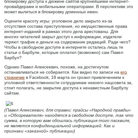
блокировку доступа к дюжине сайтов крупнейшими интернет-
провайдерами и мобильными операторами. В перспективе это
может вылиться в блокировку доменных имен.
Оцените красоту игры: уголовное дело закрыто из-за
отсутствия состава преступления, но имущественные права
интернет-изданий в рамках этого дела арестованы. Для
многих читателей закрыт доступ к информации, издатели
теряют трафик и деньги на содержание редакций. Ради чего?
Чтобы в свободном доступе в интернете остались лишь те
статьи о Барбуле, которые оплатил (возможно) сам Павел
Барбул?
Однако Павел Алексеевич, похоже, на достигнутом
останавливаться не собирается. Как видно по записи на
его
страничке
в Facebook, 18 марта он грозил привлечением к
уголовной ответственности сотрудникам некоего нацсовета за,
стоит полагать, не закрытие доступа к ненавистным Барбулу
сайтам.
(Павел Алексеевич, для справки: прайсы «Народной правды»
и «Обозревателя» находятся в свободном доступе, так что
сумма, в которую вам обошлась публикация того пасквиля,
не является конфиденциальной информацией. Как и
признаки «заказной» публикации)