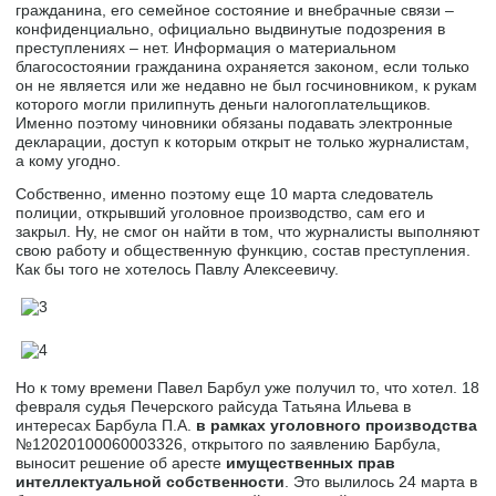
гражданина, его семейное состояние и внебрачные связи –
конфиденциально, официально выдвинутые подозрения в
преступлениях – нет. Информация о материальном
благосостоянии гражданина охраняется законом, если только
он не является или же недавно не был госчиновником, к рукам
которого могли прилипнуть деньги налогоплательщиков.
Именно поэтому чиновники обязаны подавать электронные
декларации, доступ к которым открыт не только журналистам,
а кому угодно.
Собственно, именно поэтому еще 10 марта следователь
полиции, открывший уголовное производство, сам его и
закрыл. Ну, не смог он найти в том, что журналисты выполняют
свою работу и общественную функцию, состав преступления.
Как бы того не хотелось Павлу Алексеевичу.
Но к тому времени Павел Барбул уже получил то, что хотел. 18
февраля судья Печерского райсуда Татьяна Ильева в
интересах Барбула П.А.
в рамках уголовного производства
№12020100060003326, открытого по заявлению Барбула,
выносит решение об аресте
имущественных прав
интеллектуальной собственности
. Это вылилось 24 марта в