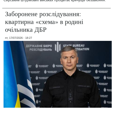
Сирським штурмових військах процвітає кричуще беззаконня.
Заборонене розслідування:
квартирна «схема» в родині
очільника ДБР
пт, 17/07/2026 - 18:27