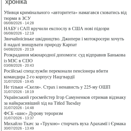
хроніка
Убивця кримінального «авторитета» намагався сховатись від
тюрми в ЗСУ
06/08/2026 - 14:28
НАБУ і САП вручили експослу в США нові підозри
06/08/2026 - 12:19
Звичайнісіньке шкідництво. Джипери і мотокросери хочуть
й надалі знищувати природу Карпат
04/08/2026 - 20:19
Розкрадання міжнародної допомоги: суд відправив Банькова
із МЗС в СІЗО
03/08/2026 - 20:43
Російські спецслужби переконали пенсіонера вбити
командира 2-го корпусу Нацгвардії
31/07/2026 - 19:45
Не тільки «Скеля». Страх і ненависть у 225-му ОШП
31/07/2026 - 18:19
Український гросмейстер Ігор Самуненков отримав відзнаку
за найкрасивіший хід на Titled Tuesday
31/07/2026 - 14:48
ФСБ «шиє» Дурову тероризм
31/07/2026 - 13:37
Михайло Ткач: за «Трухою» стирчать вуха Арахамії і Єрмака
30/07/2026 - 13:49