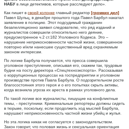
НАБУ
в лице детективов, которые расследуют дело».
Как пишет в
своей колонке
главный редактор
[громких дел]
Павел Шульц, в декабре прошлого года Павел Барбул накатал
заявление в полицию. Этот подсудимый гражданин
безапелляционно заявил следователю, что ряд изданий и
журналистов совершили относительно него деяние,
предусмотренное ч.2 ст.182 Уголовного Кодекса. Это –
нарушение неприкосновенности частной жизни, совершенное
повторно и/или нанесшее существенный вред охраняемым
законом интересам.
По логике Барбула получается, что пресса совершила
уголовное преступление, описывая его, скажем так, трудовые
будни на посту директора «Спецтехноэкспорта». Рассказывая
о коррупционных процессах на госпредприятии и уголовном
производстве против Павла Барбула. О подозрительном росте
благосостояния этого героя и о его попытках скрыть активы,
когда возникла угроза их ареста в рамках уголовного дела.
По такой логике все журналисты, пишущие на конфликтные
темы, - преступники. Криминальные репортеры должны сидеть
в тюрьме, поскольку, если продолжить ход мыслей Барбула,
нарушают неприкосновенность частной жизни убийц и жулья.
Но эта логика никак не согласуется с законодательством.
Закон говорит, что половая жизнь и сексуальная ориентация