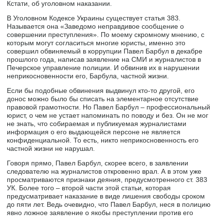
Кстати, об уголовном наказании.
В Уголовном Кодексе Украины существует статья 383.
Называется она «Заведомо неправдивое сообщение о
совершении преступления». По моему скромному мнению, с
которым могут согласиться многие юристы, именно это
совершил обвиняемый в коррупции Павел Барбул в декабре
прошлого года, написав заявление на СМИ и журналистов в
Печерское управление полиции. И обвинив их в нарушении
неприкосновенности его, Барбула, частной жизни.
Если бы подобные обвинения выдвинул кто-то другой, его
донос можно было бы списать на элементарное отсутствие
правовой грамотности. Но Павел Барбул – профессиональный
юрист, о чем не устает напоминать по поводу и без. Он не мог
не знать, что собираемая и публикуемая журналистами
информация о его выдающейся персоне не является
конфиденциальной. То есть, никто неприкосновенность его
частной жизни не нарушал.
Говоря прямо, Павел Барбул, скорее всего, в заявлении
следователю на журналистов откровенно врал. А в этом уже
просматриваются признаки деяния, предусмотренного ст. 383
УК. Более того – второй части этой статьи, которая
предусматривает наказание в виде лишения свободы сроком
до пяти лет. Ведь очевидно, что Павел Барбул, неся в полицию
явно ложное заявление о якобы преступлении против его