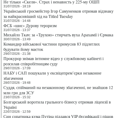
Не тільки «Скеля». Страх і ненависть у 225-му ОШП
31/07/2026 - 18:19
Український гросмейстер Ігор Самуненков отримав відзнаку
за найкрасивіший хід на Titled Tuesday
31/07/2026 - 14:48
ФСБ «шиє» Дурову тероризм
31/07/2026 - 13:37
Михайло Ткач: за «Трухою» стирчать вуха Арахамії і Єрмака
30/07/2026 - 13:49
Командир військової частини примусив 83 підлеглих
будувати йому маєток
29/07/2026 - 21:38
Прокурор знімав інтимне відео у службовому кабінеті і
розсилав співробітницям суду
29/07/2026 - 17:09
НАБУ і САП пошукали у ексвіцепрем’єрки незаконне
збагачення
28/07/2026 - 19:48
Суддя, спійманий на незаконному збагаченні, не знайшов 12
млн грн для ЗСУ
23/07/2026 - 15:32
Болгарський воротила грального бізнесу отримав ліцензії в
Україні
22/07/2026 - 12:59
Син соратника кума Путіна піддався VIP-бусифікації і пішов