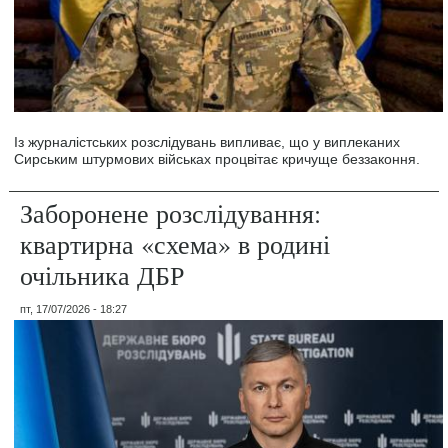
Із журналістських розслідувань випливає, що у виплеканих
Сирським штурмових військах процвітає кричуще беззаконня.
Заборонене розслідування:
квартирна «схема» в родині
очільника ДБР
пт, 17/07/2026 - 18:27