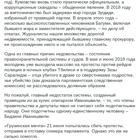
год). Кумовство вновь стало практически официальным, а
коррупционные скандалы – обыденное явление. В 2018 году
за взяточничество был задержан мэр города Зугдиди,
избранный от правящей партии. В апреле этого года –
несколько высокопоставленных чиновников Батуми, включая
бывшего мэра и заместителя действующего, – по делу об
откатах. Журналисты нашли множество дорогой
недвижимости, принадлежащей бывшему главному прокурору,
ее происхождение никто и не пытался объяснять.
Одна из главных причин недовольства – состояние
правоохранительной системы и судов. В мае и июне 2018 года
молодежь уже выходила массово на протесты против рейдов
полиции в ночных клубах Тбилиси и в поддержку Зазы
Саралидзе – отца убитого в драке со сверстниками подростка,
чье убийство (как доказала парламентская следственная
комиссия) не расследовалось должным образом.
Но пожалуй, главный недостаток системы, созданный
правящим из-за кулис олигархом Иванишвили, – то, что члены
правительства и депутаты явно не считают себя подотчетными
народу. Они подотчетны одному-единственному человеку –
Бидзине Иванишвили.
«Грузинская мечта» 21 июня попыталась сбить протесты,
отправив в отставку спикера парламента. Однако это им не
сильно помогло.