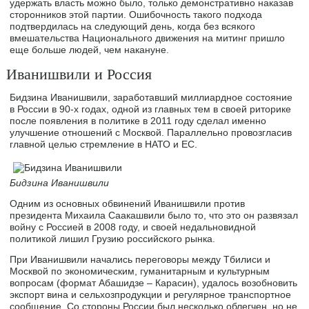
удержать власть можно было, только демонстративно наказав
сторонников этой партии. Ошибочность такого подхода
подтвердилась на следующий день, когда без всякого
вмешательства Национального движения на митинг пришло
еще больше людей, чем накануне.
Иванишвили и Россия
Бидзина Иванишвили, заработавший миллиардное состояние
в России в 90-х годах, одной из главных тем в своей риторике
после появления в политике в 2011 году сделал именно
улучшение отношений с Москвой. Параллельно провозгласив
главной целью стремление в НАТО и ЕС.
Бидзина Иванишвили
Одним из основных обвинений Иванишвили против
президента Михаила Саакашвили было то, что это он развязал
войну с Россией в 2008 году, и своей недальновидной
политикой лишил Грузию российского рынка.
При Иванишвили начались переговоры между Тбилиси и
Москвой по экономическим, гуманитарным и культурным
вопросам (формат Абашидзе – Карасин), удалось возобновить
экспорт вина и сельхозпродукции и регулярное транспортное
сообщение. Со стороны России был несколько облегчен, но не