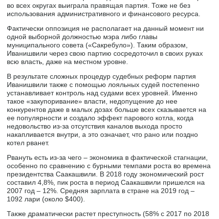
во всех округах выиграла правящая партия. Тоже не без
использования административного и финансового ресурса.
Фактически оппозиция не располагает на данный момент ни
одной выборной должностью мэра либо главы
муниципального совета («Сакребуло»). Таким образом,
Иванишвили через свою партию сосредоточил в своих руках
всю власть, даже на местном уровне.
В результате сложных процедур судебных реформ партия
Иванишвили также с помощью лояльных судей постепенно
устанавливает контроль над судами всех уровней. Именно
такое «закупоривание» власти, недопущение до нее
конкурентов даже в малых дозах больше всех сказывается на
ее популярности и создало эффект парового котла, когда
недовольство из-за отсутствия каналов выхода просто
накапливается внутри, а это означает, что рано или поздно
котел рванет.
Рвануть есть из-за чего – экономика в фактической стагнации,
особенно по сравнению с бурными темпами роста во времена
президентства Саакашвили. В 2018 году экономический рост
составил 4,8%, пик роста в период Саакашвили пришелся на
2007 год – 12%. Средняя зарплата в стране на 2019 год –
1092 лари (около $400).
Также драматически растет преступность (58% с 2017 по 2018