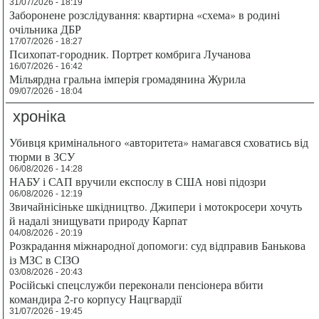
31/07/2026 - 18:19
Заборонене розслідування: квартирна «схема» в родині
очільника ДБР
17/07/2026 - 18:27
Психопат-городник. Портрет комбрига Лучанова
16/07/2026 - 16:42
Мільярдна гральна імперія громадянина Журила
09/07/2026 - 18:04
хроніка
Убивця кримінального «авторитета» намагався сховатись від
тюрми в ЗСУ
06/08/2026 - 14:28
НАБУ і САП вручили експослу в США нові підозри
06/08/2026 - 12:19
Звичайнісіньке шкідництво. Джипери і мотокросери хочуть
й надалі знищувати природу Карпат
04/08/2026 - 20:19
Розкрадання міжнародної допомоги: суд відправив Банькова
із МЗС в СІЗО
03/08/2026 - 20:43
Російські спецслужби переконали пенсіонера вбити
командира 2-го корпусу Нацгвардії
31/07/2026 - 19:45