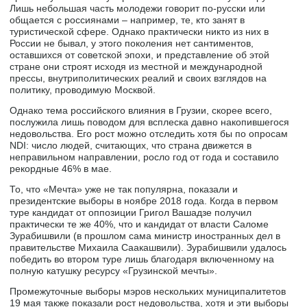
Лишь небольшая часть молодежи говорит по-русски или
общается с россиянами – например, те, кто занят в
туристической сфере. Однако практически никто из них в
России не бывал, у этого поколения нет сантиментов,
оставшихся от советской эпохи, и представление об этой
стране они строят исходя из местной и международной
прессы, внутриполитических реалий и своих взглядов на
политику, проводимую Москвой.
Однако тема российского влияния в Грузии, скорее всего,
послужила лишь поводом для всплеска давно накопившегося
недовольства. Его рост можно отследить хотя бы по опросам
NDI: число людей, считающих, что страна движется в
неправильном направлении, росло год от года и составило
рекордные 46% в мае.
То, что «Мечта» уже не так популярна, показали и
президентские выборы в ноябре 2018 года. Когда в первом
туре кандидат от оппозиции Григол Вашадзе получил
практически те же 40%, что и кандидат от власти Саломе
Зурабишвили (в прошлом сама министр иностранных дел в
правительстве Михаила Саакашвили). Зурабишвили удалось
победить во втором туре лишь благодаря включенному на
полную катушку ресурсу «Грузинской мечты».
Промежуточные выборы мэров нескольких муниципалитетов
19 мая также показали рост недовольства, хотя и эти выборы