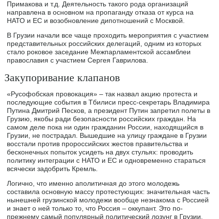
Примакова и т.д. Деятельность такого рода организаций
направлена в основном на пропаганду отказа от курса на
НАТО и ЕС и возобновление дипотношений с Москвой.
В Грузии начали все чаще проходить мероприятия с участием
представительных российских делегаций, одним из которых
стало роковое заседание Межпарламентской ассамблеи
православия с участием Сергея Гаврилова.
Закупоривание клапанов
«Русофобская провокация» – так назвал акцию протеста и
последующие события в Тбилиси пресс-секретарь Владимира
Путина Дмитрий Песков, а президент Путин запретил полеты в
Грузию, якобы ради безопасности российских граждан. На
самом деле пока ни один гражданин России, находящийся в
Грузии, не пострадал. Вышедшие на улицу граждане в Грузии
восстали против пророссийских жестов правительства и
бесконечных попыток усидеть на двух стульях: проводить
политику интеграции с НАТО и ЕС и одновременно стараться
всячески задобрить Кремль.
Логично, что именно аполитичная до этого молодежь
составила основную массу протестующих: значительная часть
нынешней грузинской молодежи вообще незнакома с Россией
и знает о ней только то, что Россия – оккупант. Это по-
прежнему самый популярный политический лозунг в Грузии.