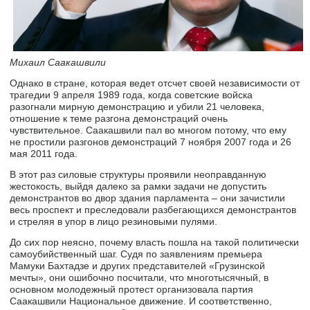
Михаил Саакашвили
Однако в стране, которая ведет отсчет своей независимости от
трагедии 9 апреля 1989 года, когда советские войска
разогнали мирную демонстрацию и убили 21 человека,
отношение к теме разгона демонстраций очень
чувствительное. Саакашвили пал во многом потому, что ему
не простили разгонов демонстраций 7 ноября 2007 года и 26
мая 2011 года.
В этот раз силовые структуры проявили неоправданную
жестокость, выйдя далеко за рамки задачи не допустить
демонстрантов во двор здания парламента – они зачистили
весь проспект и преследовали разбегающихся демонстрантов
и стреляя в упор в лицо резиновыми пулями.
До сих пор неясно, почему власть пошла на такой политически
самоубийственный шаг. Судя по заявлениям премьера
Мамуки Бахтадзе и других представителей «Грузинской
мечты», они ошибочно посчитали, что многотысячный, в
основном молодежный протест организовала партия
Саакашвили Национальное движение. И соответственно,