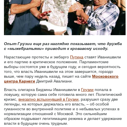
Опыт Грузии еще раз наглядно показывает, что дружба
с «мыжебратьями» приводит к кровавому исходу.
Нарастающие протесты и эмбарго
Путина
ставят Иванишвили
и его партию в критическое положение. Парламентские
выборы состоятся уже в будущем году, и сегодня вероятность
того, что власть Иванишвили на этом завершится, гораздо
выше, чем пару недель назад, пишет на сайте
Московского
центра Карнеги
Дмитрий Авалиани.
Власть олигарха Бидзины Иванишвили в
Грузии
попала в
ловушку, которую сама себе готовила много лет. Политический
кризис,
внезапно вспыхнувший в Грузии
, разрушил сразу две
легенды, на которых держалась его власть, – об особой
гуманности во внутренней политике и о небывалых успехах в
нормализации отношений с Москвой. Это сильнейшим
образом подрывает легитимацию режима и делает удержание
власти в будущем очень трудным.