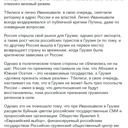
отменен визовый режим.
Тбилиси и лично Иванишвили, в свою очередь, смягчили
риторику в адрес России и ее властей. Лично Иванишвили
всегда воздерживался от публичной критики Путина, даже по
очевидным вопросам.
Россия открыла свой рынок для Грузии, однако рост экспорта,
а также рост числа российских туристов в Грузии (и по тому, и
по другому Россия вышла в Грузии на первое место)
возвращают страну ко временам, когда Грузия была
критически зависима от России.
Однако в политическом плане стороны не сблизились ни на
шаг: Россия по-прежнему настаивала на том, что Абхазия и
Южная Осетия – это независимые государства, а Грузия
«должна признать новые реалии». Тбилиси, в свою очередь,
настаивает на том, что в Грузии не может быть трех посольств
России – имея в виду, что дипотношения не будут
восстановлены, пока российское признание грузинских
регионов в силе.
Однако это не помешало тому, что при Иванишвили в Грузии
расцвели буйным цветом российские государственные СМИ и
пророссийские организации: Общество Ираклия II,
«Евразийский выбор», финансируемый российским
государством Российско-грузинский общественный центр им.