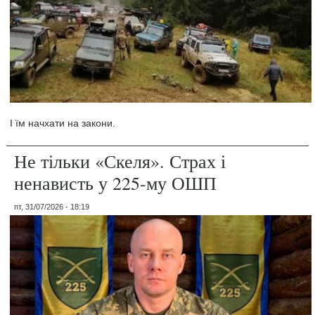
І їм начхати на закони.
Не тільки «Скеля». Страх і
ненависть у 225-му ОШП
пт, 31/07/2026 - 18:19