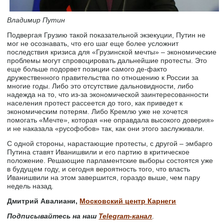
Владимир Путин
Подвергая Грузию такой показательной экзекуции, Путин не
мог не осознавать, что его шаг еще более усложнит
последствия кризиса для «Грузинской мечты» – экономические
проблемы могут спровоцировать дальнейшие протесты. Это
еще больше подорвет позиции самого де-факто
дружественного правительства по отношению к России за
многие годы. Либо это отсутствие дальновидности, либо
надежда на то, что из-за экономической заинтересованности
населения протест рассеется до того, как приведет к
экономическим потерям. Либо Кремлю уже не хочется
помогать «Мечте», которая «не оправдала высокого доверия»
и не наказала «русофобов» так, как они этого заслуживали.
С одной стороны, нарастающие протесты, с другой – эмбарго
Путина ставят Иванишвили и его партию в критическое
положение. Решающие парламентские выборы состоятся уже
в будущем году, и сегодня вероятность того, что власть
Иванишвили на этом завершится, гораздо выше, чем пару
недель назад.
Дмитрий Авалиани,
Московский центр Карнеги
Подписывайтесь на наш
Telegram-канал
.