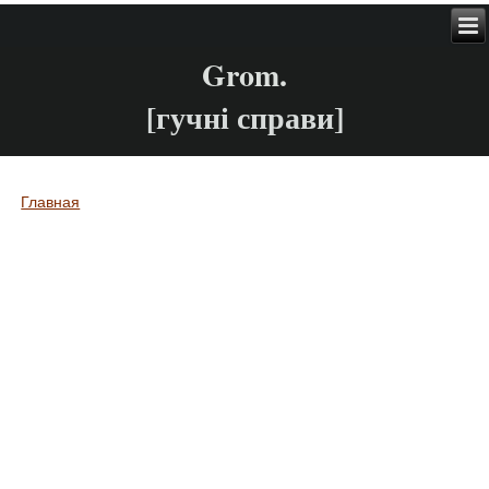
Grom.
[гучні справи]
Главная
Вы здесь