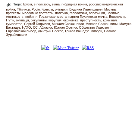
Tags:
Грузія
в полі зору
війна
гибридная война
российско-грузинская
война
Тбилиси
Росія
Кремль
олігархи
Бидзина Иванишвили
Москва
протесты
массовые протесты
політика
геополітика
оппозиция
насилие
жестокость
побиття
Грузинская места
партия Грузинская мечта
Володимир
Путін
окупація
оккупанты
корупція
економіка
преступность
кримінал
кумовство
Сергей Гаврилов
Михаил Саакашвили
Михаел Саакашвили
Мамука
Бахтадзе
НАТО
ЄС
Абхазия
Южная Осетия
Общество Ираклия II
Евразийский выбор
Дмитрий Песков
Григол Вашадзе
вибори
Саломе
Зурабишвили