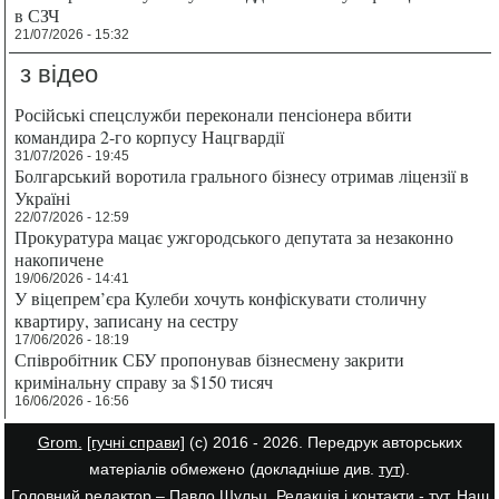
в СЗЧ
21/07/2026 - 15:32
з відео
Російські спецслужби переконали пенсіонера вбити
командира 2-го корпусу Нацгвардії
31/07/2026 - 19:45
Болгарський воротила грального бізнесу отримав ліцензії в
Україні
22/07/2026 - 12:59
Прокуратура мацає ужгородського депутата за незаконно
накопичене
19/06/2026 - 14:41
У віцепрем’єра Кулеби хочуть конфіскувати столичну
квартиру, записану на сестру
17/06/2026 - 18:19
Співробітник СБУ пропонував бізнесмену закрити
кримінальну справу за $150 тисяч
16/06/2026 - 16:56
Grom.
[гучні справи]
(с) 2016 - 2026. Передрук авторських
матеріалів обмежено (докладніше див.
тут
).
Головний редактор – Павло Шульц. Редакція і контакти -
тут
. Наш