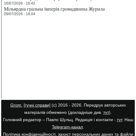
16/07/2026 - 16:42
Мільярдна гральна імперія громадянина Журила
09/07/2026 - 18:04
Grom.
[гучні справи]
(с) 2016 - 2026. Передрук авторських
матеріалів обмежено (докладніше див.
тут
).
Головний редактор – Павло Шульц. Редакція і контакти -
тут
. Наш
Telegram-канал
.
Політика конфіденційності, захист персональних даних та файли