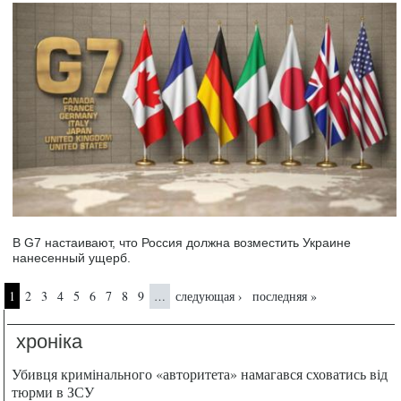
В G7 настаивают, что Россия должна возместить Украине
нанесенный ущерб.
Страницы
1
2
3
4
5
6
7
8
9
следующая ›
последняя »
…
хроніка
Убивця кримінального «авторитета» намагався сховатись від
тюрми в ЗСУ