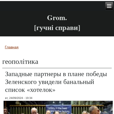
Grom.
[гучні справи]
Главная
Вы здесь
геополітика
Западные партнеры в плане победы
Зеленского увидели банальный
список «хотелок»
вт, 24/09/2024 - 19:34