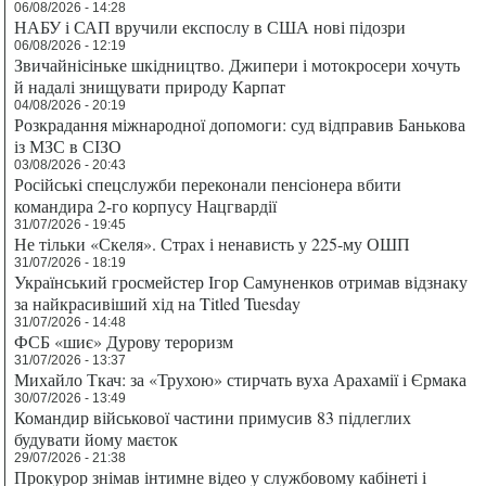
06/08/2026 - 14:28
НАБУ і САП вручили експослу в США нові підозри
06/08/2026 - 12:19
Звичайнісіньке шкідництво. Джипери і мотокросери хочуть
й надалі знищувати природу Карпат
04/08/2026 - 20:19
Розкрадання міжнародної допомоги: суд відправив Банькова
із МЗС в СІЗО
03/08/2026 - 20:43
Російські спецслужби переконали пенсіонера вбити
командира 2-го корпусу Нацгвардії
31/07/2026 - 19:45
Не тільки «Скеля». Страх і ненависть у 225-му ОШП
31/07/2026 - 18:19
Український гросмейстер Ігор Самуненков отримав відзнаку
за найкрасивіший хід на Titled Tuesday
31/07/2026 - 14:48
ФСБ «шиє» Дурову тероризм
31/07/2026 - 13:37
Михайло Ткач: за «Трухою» стирчать вуха Арахамії і Єрмака
30/07/2026 - 13:49
Командир військової частини примусив 83 підлеглих
будувати йому маєток
29/07/2026 - 21:38
Прокурор знімав інтимне відео у службовому кабінеті і