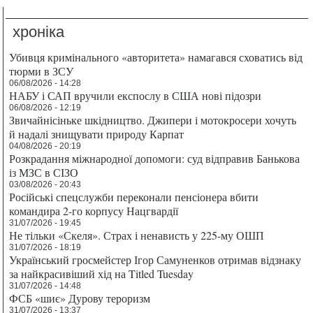
хроніка
Убивця кримінального «авторитета» намагався сховатись від
тюрми в ЗСУ
06/08/2026 - 14:28
НАБУ і САП вручили експослу в США нові підозри
06/08/2026 - 12:19
Звичайнісіньке шкідництво. Джипери і мотокросери хочуть
й надалі знищувати природу Карпат
04/08/2026 - 20:19
Розкрадання міжнародної допомоги: суд відправив Банькова
із МЗС в СІЗО
03/08/2026 - 20:43
Російські спецслужби переконали пенсіонера вбити
командира 2-го корпусу Нацгвардії
31/07/2026 - 19:45
Не тільки «Скеля». Страх і ненависть у 225-му ОШП
31/07/2026 - 18:19
Український гросмейстер Ігор Самуненков отримав відзнаку
за найкрасивіший хід на Titled Tuesday
31/07/2026 - 14:48
ФСБ «шиє» Дурову тероризм
31/07/2026 - 13:37