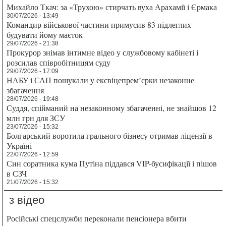
Михайло Ткач: за «Трухою» стирчать вуха Арахамії і Єрмака
30/07/2026 - 13:49
Командир військової частини примусив 83 підлеглих
будувати йому маєток
29/07/2026 - 21:38
Прокурор знімав інтимне відео у службовому кабінеті і
розсилав співробітницям суду
29/07/2026 - 17:09
НАБУ і САП пошукали у ексвіцепрем’єрки незаконне
збагачення
28/07/2026 - 19:48
Суддя, спійманий на незаконному збагаченні, не знайшов 12
млн грн для ЗСУ
23/07/2026 - 15:32
Болгарський воротила грального бізнесу отримав ліцензії в
Україні
22/07/2026 - 12:59
Син соратника кума Путіна піддався VIP-бусифікації і пішов
в СЗЧ
21/07/2026 - 15:32
з відео
Російські спецслужби переконали пенсіонера вбити