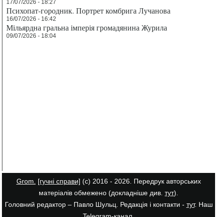
17/07/2026 - 18:27
Психопат-городник. Портрет комбрига Лучанова
16/07/2026 - 16:42
Мільярдна гральна імперія громадянина Журила
09/07/2026 - 18:04
Grom.
[гучні справи]
(с) 2016 - 2026. Передрук авторських
матеріалів обмежено (докладніше див.
тут
).
Головний редактор – Павло Шульц. Редакція і контакти -
тут
. Наш
Telegram-канал
.