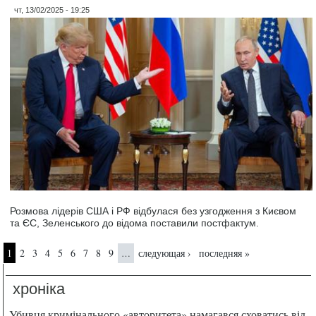
чт, 13/02/2025 - 19:25
Розмова лідерів США і РФ відбулася без узгодження з Києвом
та ЄС, Зеленського до відома поставили постфактум.
Страницы
1
2
3
4
5
6
7
8
9
следующая ›
последняя »
…
хроніка
Убивця кримінального «авторитета» намагався сховатись від