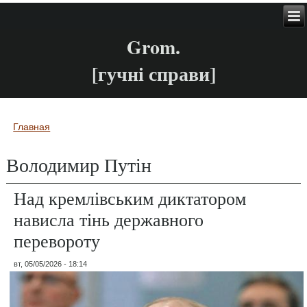
Grom.
[гучні справи]
Главная
Вы здесь
Володимир Путін
Над кремлівським диктатором
нависла тінь державного
перевороту
вт, 05/05/2026 - 18:14