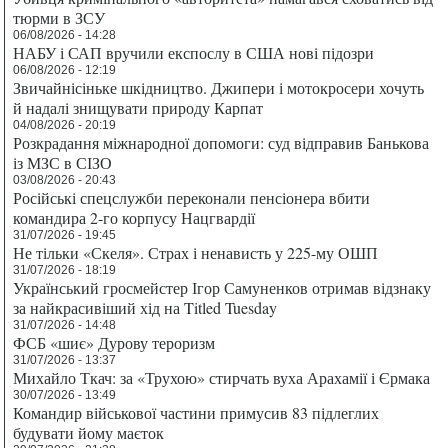
тюрми в ЗСУ
06/08/2026 - 14:28
НАБУ і САП вручили експослу в США нові підозри
06/08/2026 - 12:19
Звичайнісіньке шкідництво. Джипери і мотокросери хочуть
й надалі знищувати природу Карпат
04/08/2026 - 20:19
Розкрадання міжнародної допомоги: суд відправив Банькова
із МЗС в СІЗО
03/08/2026 - 20:43
Російські спецслужби переконали пенсіонера вбити
командира 2-го корпусу Нацгвардії
31/07/2026 - 19:45
Не тільки «Скеля». Страх і ненависть у 225-му ОШП
31/07/2026 - 18:19
Український гросмейстер Ігор Самуненков отримав відзнаку
за найкрасивіший хід на Titled Tuesday
31/07/2026 - 14:48
ФСБ «шиє» Дурову тероризм
31/07/2026 - 13:37
Михайло Ткач: за «Трухою» стирчать вуха Арахамії і Єрмака
30/07/2026 - 13:49
Командир військової частини примусив 83 підлеглих
будувати йому маєток